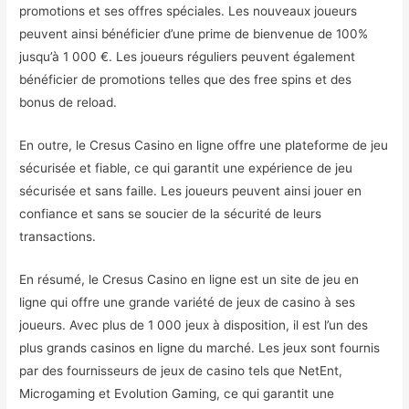
promotions et ses offres spéciales. Les nouveaux joueurs
peuvent ainsi bénéficier d’une prime de bienvenue de 100%
jusqu’à 1 000 €. Les joueurs réguliers peuvent également
bénéficier de promotions telles que des free spins et des
bonus de reload.
En outre, le Cresus Casino en ligne offre une plateforme de jeu
sécurisée et fiable, ce qui garantit une expérience de jeu
sécurisée et sans faille. Les joueurs peuvent ainsi jouer en
confiance et sans se soucier de la sécurité de leurs
transactions.
En résumé, le Cresus Casino en ligne est un site de jeu en
ligne qui offre une grande variété de jeux de casino à ses
joueurs. Avec plus de 1 000 jeux à disposition, il est l’un des
plus grands casinos en ligne du marché. Les jeux sont fournis
par des fournisseurs de jeux de casino tels que NetEnt,
Microgaming et Evolution Gaming, ce qui garantit une