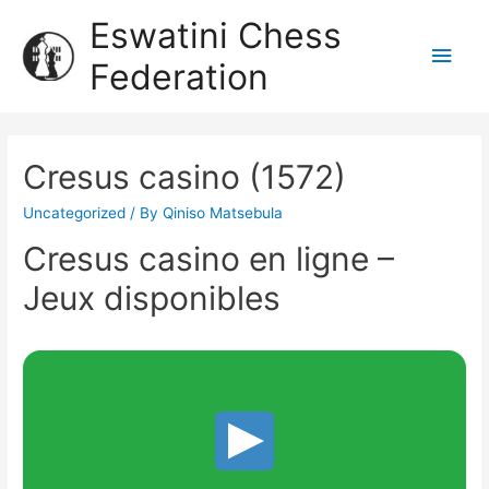
Eswatini Chess
Federation
Cresus casino (1572)
Uncategorized
/ By
Qiniso Matsebula
Cresus casino en ligne –
Jeux disponibles