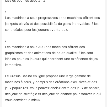
idéales pour les débutants.
Les machines à sous progressives : ces machines offrent des
jackpots élevés et des possibilités de gains incroyables. Elles
sont idéales pour les joueurs aventureux.
Les machines à sous 3D : ces machines offrent des
graphismes et des animations de haute qualité. Elles sont
idéales pour les joueurs qui cherchent une expérience de jeu
immersive.
Le Cresus Casino en ligne propose une large gamme de
machines à sous, y compris des créations exclusives et des
jeux populaires. Vous pouvez choisir entre des jeux de hasard,
des jeux de stratégie et des jeux de chance pour trouver le qui
vous convient le mieux.