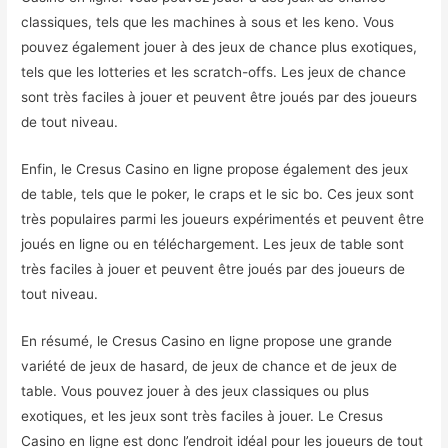
classiques, tels que les machines à sous et les keno. Vous
pouvez également jouer à des jeux de chance plus exotiques,
tels que les lotteries et les scratch-offs. Les jeux de chance
sont très faciles à jouer et peuvent être joués par des joueurs
de tout niveau.
Enfin, le Cresus Casino en ligne propose également des jeux
de table, tels que le poker, le craps et le sic bo. Ces jeux sont
très populaires parmi les joueurs expérimentés et peuvent être
joués en ligne ou en téléchargement. Les jeux de table sont
très faciles à jouer et peuvent être joués par des joueurs de
tout niveau.
En résumé, le Cresus Casino en ligne propose une grande
variété de jeux de hasard, de jeux de chance et de jeux de
table. Vous pouvez jouer à des jeux classiques ou plus
exotiques, et les jeux sont très faciles à jouer. Le Cresus
Casino en ligne est donc l’endroit idéal pour les joueurs de tout