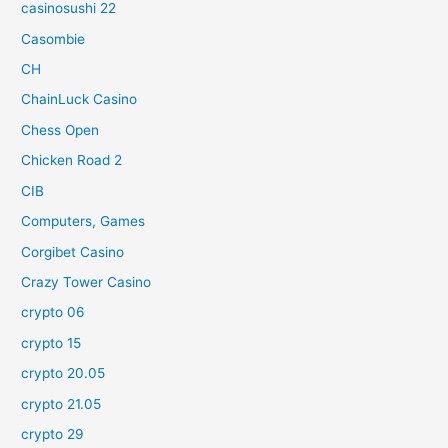
casinosushi 22
Casombie
CH
ChainLuck Casino
Chess Open
Chicken Road 2
CIB
Computers, Games
Corgibet Casino
Crazy Tower Сasino
crypto 06
crypto 15
crypto 20.05
crypto 21.05
crypto 29