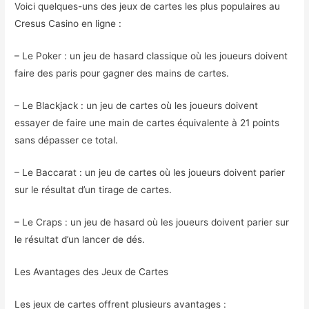
Voici quelques-uns des jeux de cartes les plus populaires au
Cresus Casino en ligne :
– Le Poker : un jeu de hasard classique où les joueurs doivent
faire des paris pour gagner des mains de cartes.
– Le Blackjack : un jeu de cartes où les joueurs doivent
essayer de faire une main de cartes équivalente à 21 points
sans dépasser ce total.
– Le Baccarat : un jeu de cartes où les joueurs doivent parier
sur le résultat d’un tirage de cartes.
– Le Craps : un jeu de hasard où les joueurs doivent parier sur
le résultat d’un lancer de dés.
Les Avantages des Jeux de Cartes
Les jeux de cartes offrent plusieurs avantages :