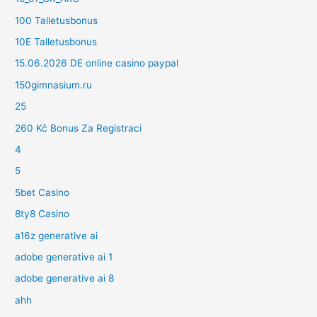
100 Talletusbonus
10E Talletusbonus
15.06.2026 DE online casino paypal
150gimnasium.ru
25
260 Kč Bonus Za Registraci
4
5
5bet Casino
8ty8 Casino
a16z generative ai
adobe generative ai 1
adobe generative ai 8
ahh