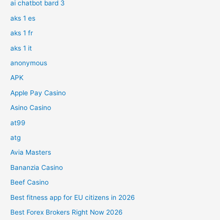
ai chatbot bard 3
aks 1 es
aks 1 fr
aks 1 it
anonymous
APK
Apple Pay Casino
Asino Casino
at99
atg
Avia Masters
Bananzia Casino
Beef Casino
Best fitness app for EU citizens in 2026
Best Forex Brokers Right Now 2026