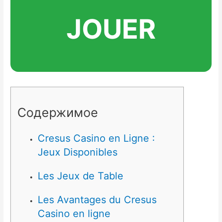
JOUER
Содержимое
Cresus Casino en Ligne :
Jeux Disponibles
Les Jeux de Table
Les Avantages du Cresus
Casino en ligne