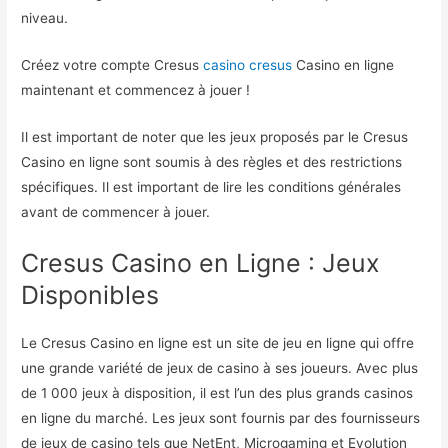
niveau.
Créez votre compte Cresus
casino cresus
Casino en ligne
maintenant et commencez à jouer !
Il est important de noter que les jeux proposés par le Cresus
Casino en ligne sont soumis à des règles et des restrictions
spécifiques. Il est important de lire les conditions générales
avant de commencer à jouer.
Cresus Casino en Ligne : Jeux
Disponibles
Le Cresus Casino en ligne est un site de jeu en ligne qui offre
une grande variété de jeux de casino à ses joueurs. Avec plus
de 1 000 jeux à disposition, il est l’un des plus grands casinos
en ligne du marché. Les jeux sont fournis par des fournisseurs
de jeux de casino tels que NetEnt, Microgaming et Evolution