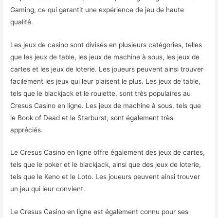
Gaming, ce qui garantit une expérience de jeu de haute
qualité.
Les jeux de casino sont divisés en plusieurs catégories, telles
que les jeux de table, les jeux de machine à sous, les jeux de
cartes et les jeux de loterie. Les joueurs peuvent ainsi trouver
facilement les jeux qui leur plaisent le plus. Les jeux de table,
tels que le blackjack et le roulette, sont très populaires au
Cresus Casino en ligne. Les jeux de machine à sous, tels que
le Book of Dead et le Starburst, sont également très
appréciés.
Le Cresus Casino en ligne offre également des jeux de cartes,
tels que le poker et le blackjack, ainsi que des jeux de loterie,
tels que le Keno et le Loto. Les joueurs peuvent ainsi trouver
un jeu qui leur convient.
Le Cresus Casino en ligne est également connu pour ses