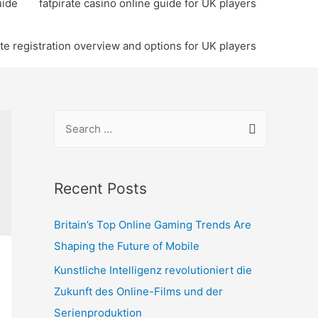
uide
fatpirate casino online guide for UK players
ate registration overview and options for UK players
Recent Posts
Britain’s Top Online Gaming Trends Are
Shaping the Future of Mobile
Kunstliche Intelligenz revolutioniert die
Zukunft des Online-Films und der
Serienproduktion