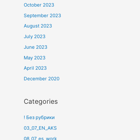
October 2023
September 2023
August 2023
July 2023
June 2023
May 2023
April 2023
December 2020
Categories
! Без рубрики
03_07_EN_AKS
08_07_es_work