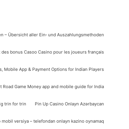
n – Übersicht aller Ein‑ und Auszahlungsmethoden
 des bonus Casoo Casino pour les joueurs français
 Mobile App & Payment Options for Indian Players
et Road Game Money app and mobile guide for India
 trin for trin
Pin Up Casino Onlayn Azərbaycan
 mobil versiya – telefondan onlayn kazino oynamaq