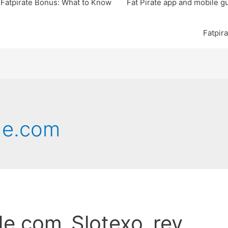
Fatpirate Bonus: What to Know
Fat Pirate app and mobile g
Fatpir
de.com
de.com_Slotexo_rev