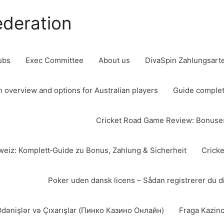
ederation
ubs
Exec Committee
About us
DivaSpin Zahlungsarte
 overview and options for Australian players
Guide complet
Cricket Road Game Review: Bonuses,
eiz: Komplett‑Guide zu Bonus, Zahlung & Sicherheit
Crick
Poker uden dansk licens – Sådan registrerer du dig
Ödənişlər və Çıxarışlar (Пинко Казино Онлайн)
Fraga Kazino