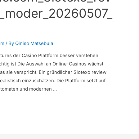
d_moder_20260507_
om
/ By
Qiniso Matsebula
tures der Casino Plattform besser verstehen
htig ist Die Auswahl an Online-Casinos wächst
was sie verspricht. Ein gründlicher Slotexo review
 realistisch einzuschätzen. Die Plattform setzt auf
automaten und modernen …