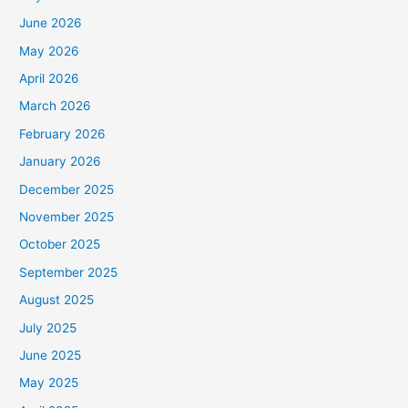
June 2026
May 2026
April 2026
March 2026
February 2026
January 2026
December 2025
November 2025
October 2025
September 2025
August 2025
July 2025
June 2025
May 2025