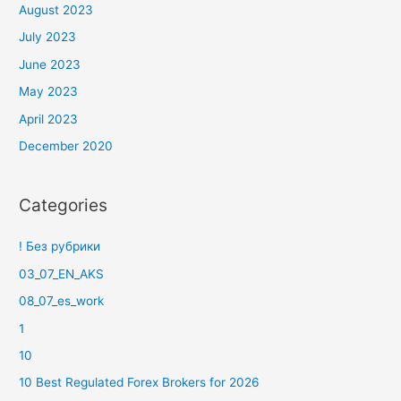
August 2023
July 2023
June 2023
May 2023
April 2023
December 2020
Categories
! Без рубрики
03_07_EN_AKS
08_07_es_work
1
10
10 Best Regulated Forex Brokers for 2026