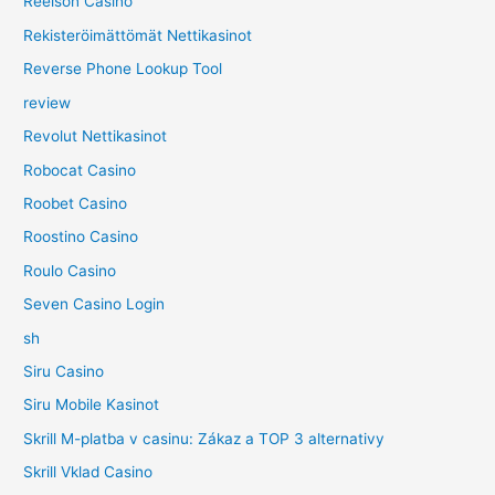
Reelson Casino
Rekisteröimättömät Nettikasinot
Reverse Phone Lookup Tool
review
Revolut Nettikasinot
Robocat Casino
Roobet Casino
Roostino Casino
Roulo Casino
Seven Casino Login
sh
Siru Casino
Siru Mobile Kasinot
Skrill M-platba v casinu: Zákaz a TOP 3 alternativy
Skrill Vklad Casino