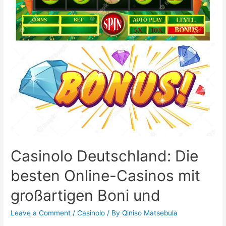
Casinolo Deutschland: Die
besten Online-Casinos mit
großartigen Boni und
Leave a Comment
/
Casinolo
/ By
Qiniso Matsebula