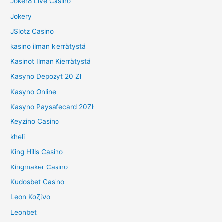
Joker8 Live Casino
Jokery
JSlotz Casino
kasino ilman kierrätystä
Kasinot Ilman Kierrätystä
Kasyno Depozyt 20 Zł
Kasyno Online
Kasyno Paysafecard 20Zł
Keyzino Casino
kheli
King Hills Casino
Kingmaker Casino
Kudosbet Casino
Leon Καζίνο
Leonbet