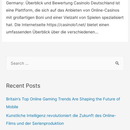
Germany: Überblick und Bewertung Casinolo Deutschland ist
eine Plattform, die sich auf das Anbieten von Online-Casinos
mit großartigen Boni und einer Vielzahl von Spielen spezialisiert
hat. Die Internetseite https://casinolo1.net/ bietet einen
umfassenden Überblick über die verschiedenen…
Recent Posts
Britain’s Top Online Gaming Trends Are Shaping the Future of
Mobile
Kunstliche Intelligenz revolutioniert die Zukunft des Online-
Films und der Serienproduktion