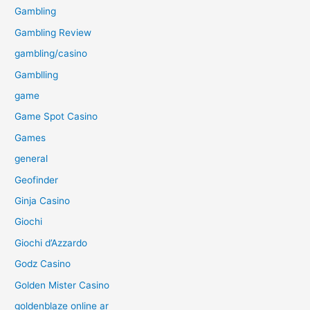
Gambling
Gambling Review
gambling/casino
Gamblling
game
Game Spot Casino
Games
general
Geofinder
Ginja Casino
Giochi
Giochi d’Azzardo
Godz Casino
Golden Mister Casino
goldenblaze online ar