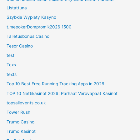
Listattuna
Szybkie Wypłaty Kasyno
t.mepokerDompromik2026 1500
Talletusbonus Casino
Tesor Casino
test
Texs
texts
Top 10 Best Free Running Tracking Apps in 2026
TOP 10 Nettikasinot 2026: Parhaat Verovapaat Kasinot
topsailevents.co.uk
Tower Rush
Trumo Casino
Trumo Kasinot