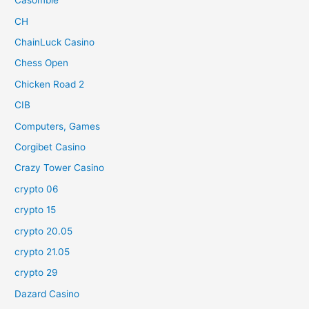
Casombie
CH
ChainLuck Casino
Chess Open
Chicken Road 2
CIB
Computers, Games
Corgibet Casino
Crazy Tower Сasino
crypto 06
crypto 15
crypto 20.05
crypto 21.05
crypto 29
Dazard Casino