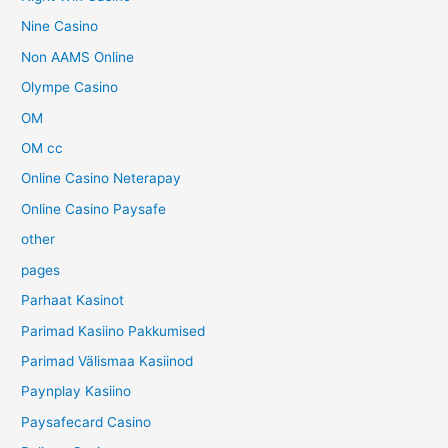
Nine Casino
Non AAMS Online
Olympe Casino
OM
OM cc
Online Casino Neterapay
Online Casino Paysafe
other
pages
Parhaat Kasinot
Parimad Kasiino Pakkumised
Parimad Välismaa Kasiinod
Paynplay Kasiino
Paysafecard Casino