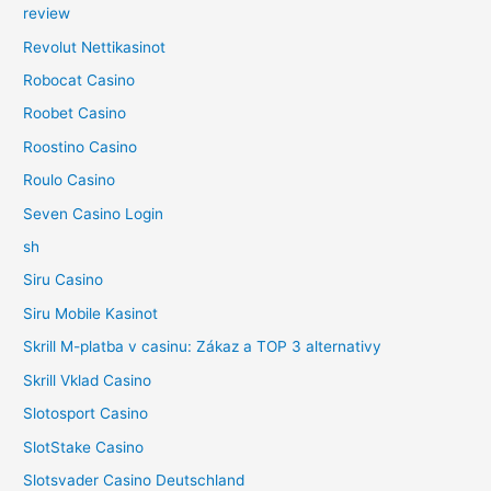
review
Revolut Nettikasinot
Robocat Casino
Roobet Casino
Roostino Casino
Roulo Casino
Seven Casino Login
sh
Siru Casino
Siru Mobile Kasinot
Skrill M-platba v casinu: Zákaz a TOP 3 alternativy
Skrill Vklad Casino
Slotosport Casino
SlotStake Casino
Slotsvader Casino Deutschland