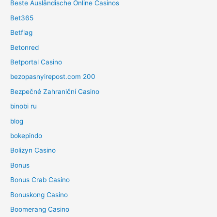
Beste Ausländische Online Casinos
Bet365
Betflag
Betonred
Betportal Casino
bezopasnyirepost.com 200
Bezpečné Zahraniční Casino
binobi ru
blog
bokepindo
Bolizyn Casino
Bonus
Bonus Crab Casino
Bonuskong Casino
Boomerang Casino