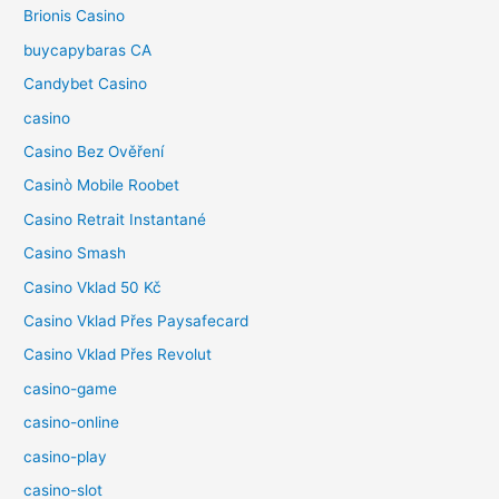
Brionis Casino
buycapybaras CA
Candybet Casino
casino
Casino Bez Ověření
Casinò Mobile Roobet
Casino Retrait Instantané
Casino Smash
Casino Vklad 50 Kč
Casino Vklad Přes Paysafecard
Casino Vklad Přes Revolut
casino-game
casino-online
casino-play
casino-slot