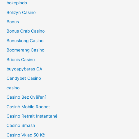
bokepindo
Bolizyn Casino
Bonus
Bonus Crab Casino
Bonuskong Casino
Boomerang Casino
Brionis Casino
buycapybaras CA
Candybet Casino
casino
Casino Bez Ověření
Casinò Mobile Roobet
Casino Retrait Instantané
Casino Smash
Casino Vklad 50 Kč