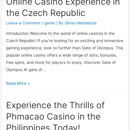
Online Casino Experience in
the Czech Republic
Leave a Comment
/
game
/ By
Qiniso Matsebula
Introduction Welcome to the world of online casinos in the
Czech Republic! If you’re looking for an exciting and immersive
gaming experience, look no further than Gate of Olympus. This
popular online casino offers a wide range of slots, bonuses,
free spins, and more for players to enjoy. Discover Gate of
Olympus At gate of …
Read More »
Experience the Thrills of
Phmacao Casino in the
Philippines Today!