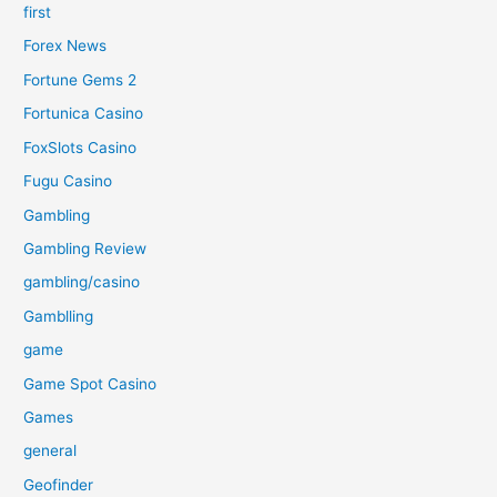
first
Forex News
Fortune Gems 2
Fortunica Casino
FoxSlots Casino
Fugu Casino
Gambling
Gambling Review
gambling/casino
Gamblling
game
Game Spot Casino
Games
general
Geofinder