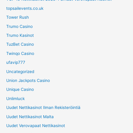
topsailevents.co.uk
Tower Rush
Trumo Casino
Trumo Kasinot
TuzBet Casino
Twinqo Casino
ufavip777
Uncategorized
Union Jackpots Casino
Unique Casino
Unlimluck
Uudet Nettikasinot Ilman Rekisteröintiä
Uudet Nettikasinot Malta
Uudet Verovapaat Nettikasinot