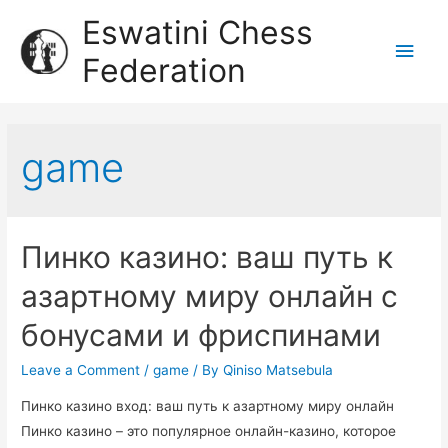
Eswatini Chess
Federation
game
Пинко казино: ваш путь к
азартному миру онлайн с
бонусами и фриспинами
Leave a Comment
/
game
/ By
Qiniso Matsebula
Пинко казино вход: ваш путь к азартному миру онлайн
Пинко казино – это популярное онлайн-казино, которое