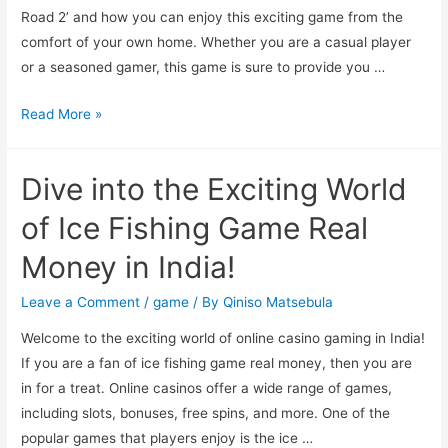
Road 2’ and how you can enjoy this exciting game from the
comfort of your own home. Whether you are a casual player
or a seasoned gamer, this game is sure to provide you …
Read More »
Dive into the Exciting World
of Ice Fishing Game Real
Money in India!
Leave a Comment
/
game
/ By
Qiniso Matsebula
Welcome to the exciting world of online casino gaming in India!
If you are a fan of ice fishing game real money, then you are
in for a treat. Online casinos offer a wide range of games,
including slots, bonuses, free spins, and more. One of the
popular games that players enjoy is the ice …