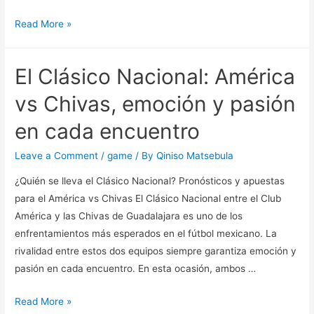
Read More »
El Clásico Nacional: América
vs Chivas, emoción y pasión
en cada encuentro
Leave a Comment
/
game
/ By
Qiniso Matsebula
¿Quién se lleva el Clásico Nacional? Pronósticos y apuestas
para el América vs Chivas El Clásico Nacional entre el Club
América y las Chivas de Guadalajara es uno de los
enfrentamientos más esperados en el fútbol mexicano. La
rivalidad entre estos dos equipos siempre garantiza emoción y
pasión en cada encuentro. En esta ocasión, ambos …
Read More »