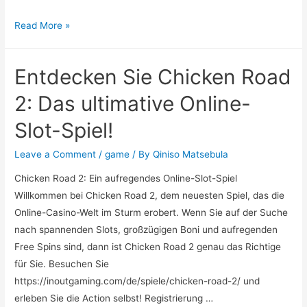
Read More »
Entdecken Sie Chicken Road
2: Das ultimative Online-
Slot-Spiel!
Leave a Comment
/
game
/ By
Qiniso Matsebula
Chicken Road 2: Ein aufregendes Online-Slot-Spiel
Willkommen bei Chicken Road 2, dem neuesten Spiel, das die
Online-Casino-Welt im Sturm erobert. Wenn Sie auf der Suche
nach spannenden Slots, großzügigen Boni und aufregenden
Free Spins sind, dann ist Chicken Road 2 genau das Richtige
für Sie. Besuchen Sie
https://inoutgaming.com/de/spiele/chicken-road-2/ und
erleben Sie die Action selbst! Registrierung …