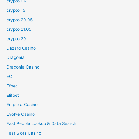
crypto 06
crypto 15
crypto 20.05
crypto 21.05
crypto 29
Dazard Casino
Dragonia
Dragonia Casino
EC
Efbet
Elitbet
Emperia Casino
Evolve Casino
Fast People Lookup & Data Search
Fast Slots Casino