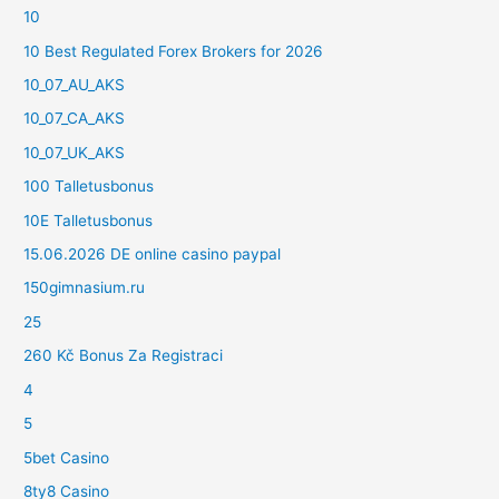
10
10 Best Regulated Forex Brokers for 2026
10_07_AU_AKS
10_07_CA_AKS
10_07_UK_AKS
100 Talletusbonus
10E Talletusbonus
15.06.2026 DE online casino paypal
150gimnasium.ru
25
260 Kč Bonus Za Registraci
4
5
5bet Casino
8ty8 Casino