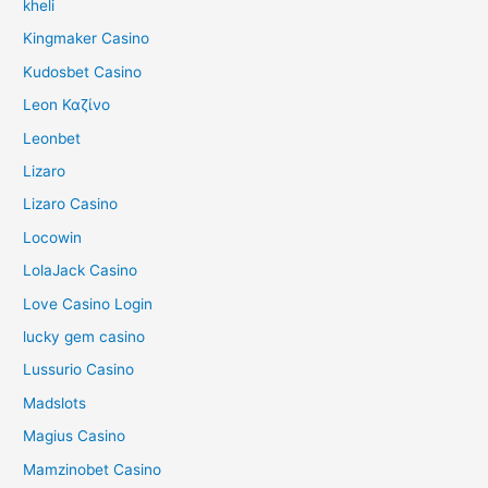
kheli
Kingmaker Casino
Kudosbet Casino
Leon Καζίνο
Leonbet
Lizaro
Lizaro Casino
Locowin
LolaJack Casino
Love Casino Login
lucky gem casino
Lussurio Casino
Madslots
Magius Casino
Mamzinobet Casino