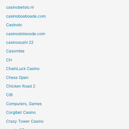
casinobetsio.nl
casinoboaboade.com
Casinolo
casinoslotexode.com
casinosushi 22
Casombie
CH
ChainLuck Casino
Chess Open
Chicken Road 2
CIB
Computers, Games
Corgibet Casino
Crazy Tower Сasino