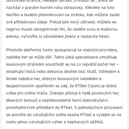
domovské stránce, hledejte tlačítko „Přihlásit se“, které se
nachází v pravém horním rohu obrazovky. Klikněte na toto
tlačítko a budete přesměrováni na stránku, kde můžete zadat
své přihlašovací údaje. Pokud jste nový uživatel, můžete se
nejprve muset zaregistrovat tím, že zadáte svou e-mailovou
adresu, vytvoříte si uživatelské jméno a nastavíte heslo.
Přestože platformy často spolupracují se stejnými providery,
nabídka her se může lišit. Takto úzká specializace umožňuje
kasinovým stránkám soustředit se na co největší počet her –
dosahující tisíců nebo dokonce desítek tisíc titulů. Vzhledem k
široké nabídce her, dobrým bonusovým nabídkám a
bezpečnostním opatřením se zdá, že RTBet Casino je dobrá
volba pro online hráče. Získejte přístup k řadě poutavých her,
lákavých bonusů a nepřekonatelné herní dobrodružství
prostřednictvím přihlášení do RTbet. S jednoduchým procesem
se ponořte do vzrušujícího světa kasina RTbet a vydejte se na
cestu plnou vzrušujících výher a napínavých zážitků.