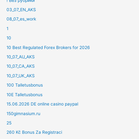
! Без рубрики
03_07_EN_AKS
08_07_es_work
1
10
10 Best Regulated Forex Brokers for 2026
10_07_AU_AKS
10_07_CA_AKS
10_07_UK_AKS
100 Talletusbonus
10E Talletusbonus
15.06.2026 DE online casino paypal
150gimnasium.ru
25
260 Kč Bonus Za Registraci