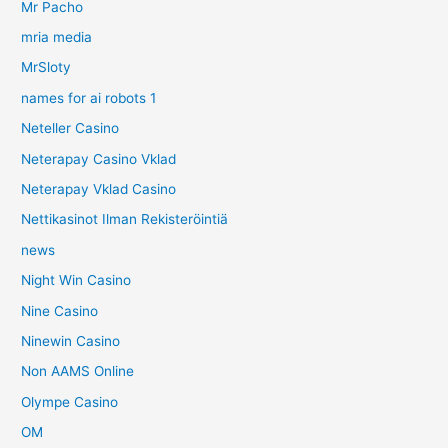
Mr Pacho
mria media
MrSloty
names for ai robots 1
Neteller Casino
Neterapay Casino Vklad
Neterapay Vklad Casino
Nettikasinot Ilman Rekisteröintiä
news
Night Win Casino
Nine Casino
Ninewin Casino
Non AAMS Online
Olympe Casino
OM