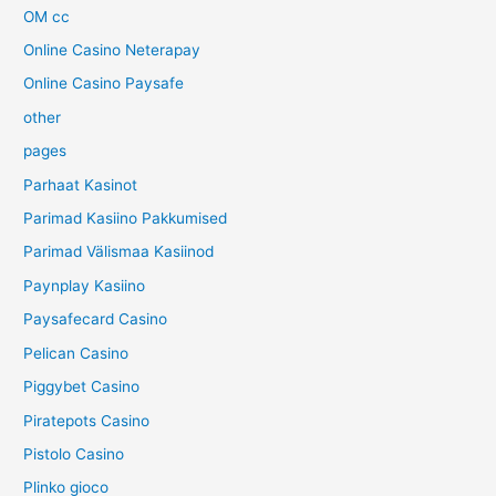
OM cc
Online Casino Neterapay
Online Casino Paysafe
other
pages
Parhaat Kasinot
Parimad Kasiino Pakkumised
Parimad Välismaa Kasiinod
Paynplay Kasiino
Paysafecard Casino
Pelican Casino
Piggybet Casino
Piratepots Casino
Pistolo Casino
Plinko gioco