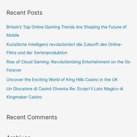
Recent Posts
Britain’s Top Online Gaming Trends Are Shaping the Future of
Mobile
Kunstliche Intelligenz revolutioniert die Zukunft des Online-
Films und der Serienproduktion
Rise of Cloud Gaming: Revolutionizing Entertainment on the Go
Forever
Uncover the Exciting World of King Hills Casino in the UK
Un Giocatore di Casinò Diventa Re: Scopri il Lato Magico di
Kingmaker Casino
Recent Comments