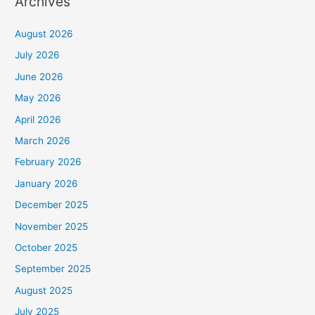
Archives
August 2026
July 2026
June 2026
May 2026
April 2026
March 2026
February 2026
January 2026
December 2025
November 2025
October 2025
September 2025
August 2025
July 2025