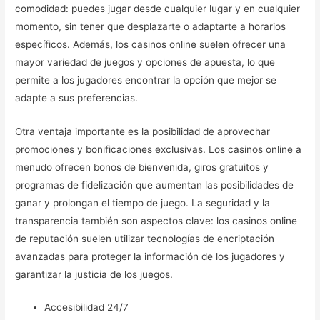
comodidad: puedes jugar desde cualquier lugar y en cualquier
momento, sin tener que desplazarte o adaptarte a horarios
específicos. Además, los casinos online suelen ofrecer una
mayor variedad de juegos y opciones de apuesta, lo que
permite a los jugadores encontrar la opción que mejor se
adapte a sus preferencias.
Otra ventaja importante es la posibilidad de aprovechar
promociones y bonificaciones exclusivas. Los casinos online a
menudo ofrecen bonos de bienvenida, giros gratuitos y
programas de fidelización que aumentan las posibilidades de
ganar y prolongan el tiempo de juego. La seguridad y la
transparencia también son aspectos clave: los casinos online
de reputación suelen utilizar tecnologías de encriptación
avanzadas para proteger la información de los jugadores y
garantizar la justicia de los juegos.
Accesibilidad 24/7