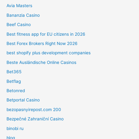
Avia Masters
Bananzia Casino
Beef Casino
Best fitness app for EU citizens in 2026
Best Forex Brokers Right Now 2026
best shopify plus development companies
Beste Ausländische Online Casinos
Bet365
Betflag
Betonred
Betportal Casino
bezopasnyirepost.com 200
Bezpečné Zahraniční Casino
binobi ru
blog