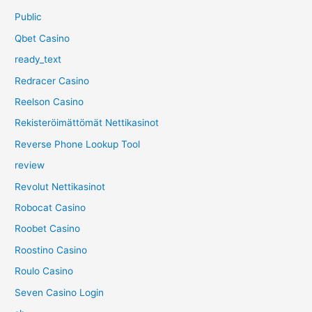
Public
Qbet Casino
ready_text
Redracer Casino
Reelson Casino
Rekisteröimättömät Nettikasinot
Reverse Phone Lookup Tool
review
Revolut Nettikasinot
Robocat Casino
Roobet Casino
Roostino Casino
Roulo Casino
Seven Casino Login