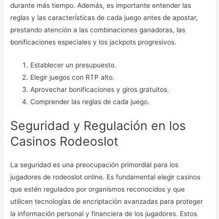
durante más tiempo. Además, es importante entender las
reglas y las características de cada juego antes de apostar,
prestando atención a las combinaciones ganadoras, las
bonificaciones especiales y los jackpots progresivos.
Establecer un presupuesto.
Elegir juegos con RTP alto.
Aprovechar bonificaciones y giros gratuitos.
Comprender las reglas de cada juego.
Seguridad y Regulación en los
Casinos Rodeoslot
La seguridad es una preocupación primordial para los
jugadores de rodeoslot online. Es fundamental elegir casinos
que estén regulados por organismos reconocidos y que
utilicen tecnologías de encriptación avanzadas para proteger
la información personal y financiera de los jugadores. Estos