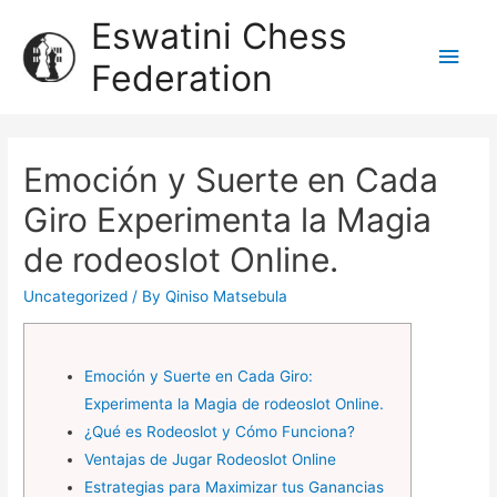
Eswatini Chess
Federation
Emoción y Suerte en Cada
Giro Experimenta la Magia
de rodeoslot Online.
Uncategorized
/ By
Qiniso Matsebula
Emoción y Suerte en Cada Giro:
Experimenta la Magia de rodeoslot Online.
¿Qué es Rodeoslot y Cómo Funciona?
Ventajas de Jugar Rodeoslot Online
Estrategias para Maximizar tus Ganancias