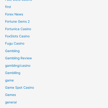
first
Forex News
Fortune Gems 2
Fortunica Casino
FoxSlots Casino
Fugu Casino
Gambling
Gambling Review
gambling/casino
Gamblling
game
Game Spot Casino
Games
general