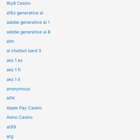
8ty8 Casino
a16z generative ai
adobe generative ai 1
adobe generative ai 8
ahh
ai chatbot bard 3
aks 1 es
aks 1 fr
aks 1 it
anonymous
APK
Apple Pay Casino
Asino Casino
at99
atg