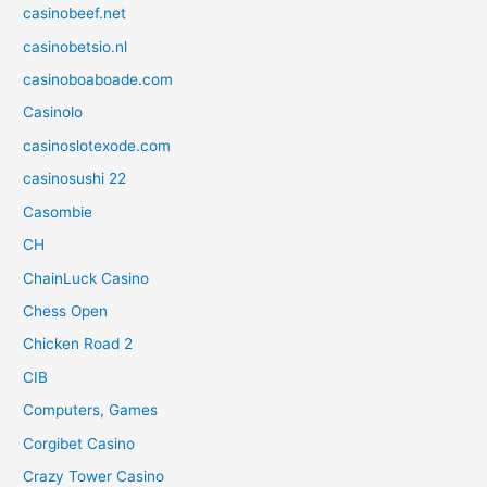
casinobeef.net
casinobetsio.nl
casinoboaboade.com
Casinolo
casinoslotexode.com
casinosushi 22
Casombie
CH
ChainLuck Casino
Chess Open
Chicken Road 2
CIB
Computers, Games
Corgibet Casino
Crazy Tower Сasino