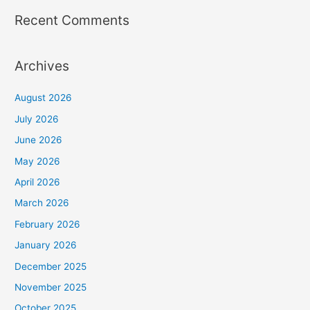
Recent Comments
Archives
August 2026
July 2026
June 2026
May 2026
April 2026
March 2026
February 2026
January 2026
December 2025
November 2025
October 2025