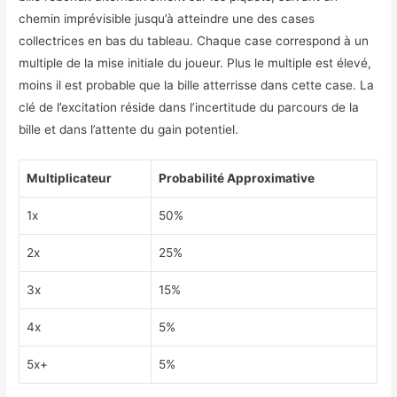
chemin imprévisible jusqu’à atteindre une des cases
collectrices en bas du tableau. Chaque case correspond à un
multiple de la mise initiale du joueur. Plus le multiple est élevé,
moins il est probable que la bille atterrisse dans cette case. La
clé de l’excitation réside dans l’incertitude du parcours de la
bille et dans l’attente du gain potentiel.
Multiplicateur
Probabilité Approximative
1x
50%
2x
25%
3x
15%
4x
5%
5x+
5%