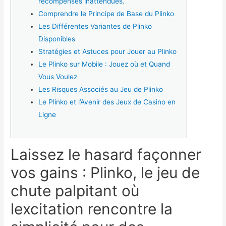
récompenses inattendues.
Comprendre le Principe de Base du Plinko
Les Différentes Variantes de Plinko
Disponibles
Stratégies et Astuces pour Jouer au Plinko
Le Plinko sur Mobile : Jouez où et Quand
Vous Voulez
Les Risques Associés au Jeu de Plinko
Le Plinko et l’Avenir des Jeux de Casino en
Ligne
Laissez le hasard façonner
vos gains : Plinko, le jeu de
chute palpitant où
lexcitation rencontre la