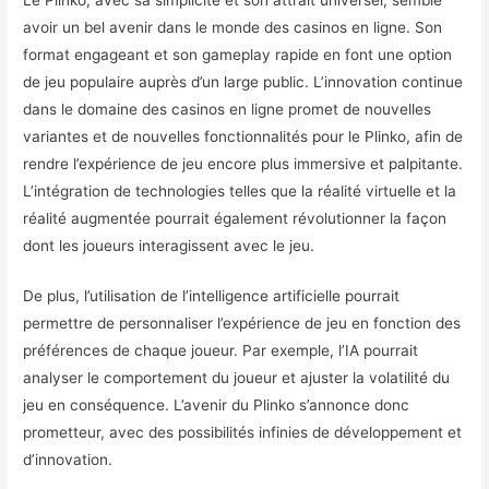
avoir un bel avenir dans le monde des casinos en ligne. Son
format engageant et son gameplay rapide en font une option
de jeu populaire auprès d’un large public. L’innovation continue
dans le domaine des casinos en ligne promet de nouvelles
variantes et de nouvelles fonctionnalités pour le Plinko, afin de
rendre l’expérience de jeu encore plus immersive et palpitante.
L’intégration de technologies telles que la réalité virtuelle et la
réalité augmentée pourrait également révolutionner la façon
dont les joueurs interagissent avec le jeu.
De plus, l’utilisation de l’intelligence artificielle pourrait
permettre de personnaliser l’expérience de jeu en fonction des
préférences de chaque joueur. Par exemple, l’IA pourrait
analyser le comportement du joueur et ajuster la volatilité du
jeu en conséquence. L’avenir du Plinko s’annonce donc
prometteur, avec des possibilités infinies de développement et
d’innovation.