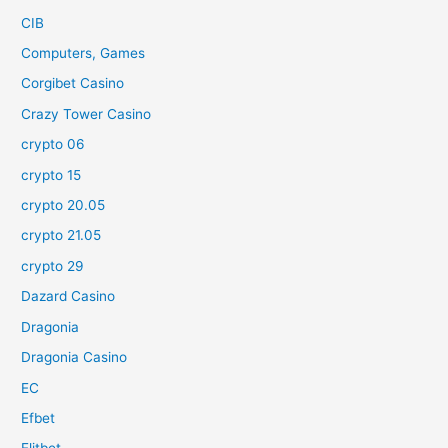
CIB
Computers, Games
Corgibet Casino
Crazy Tower Сasino
crypto 06
crypto 15
crypto 20.05
crypto 21.05
crypto 29
Dazard Casino
Dragonia
Dragonia Casino
EC
Efbet