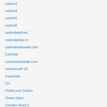
casino3
casino4
casino5
casino6
casinobeef.net
casinobetsio.nl
casinoboaboade.com
Casinolo
casinoslotexode.com
casinosushi 22
Casombie
CH
ChainLuck Casino
Chess Open
Chicken Road 2