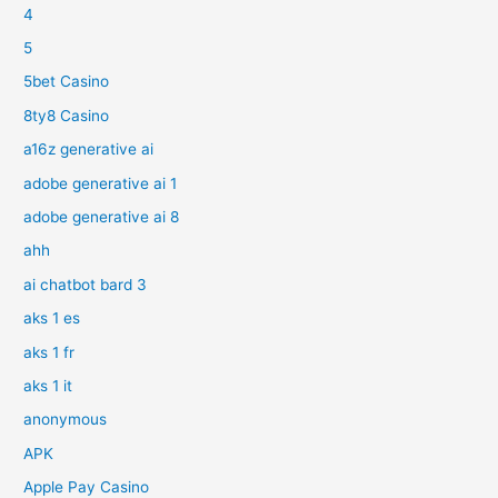
4
5
5bet Casino
8ty8 Casino
a16z generative ai
adobe generative ai 1
adobe generative ai 8
ahh
ai chatbot bard 3
aks 1 es
aks 1 fr
aks 1 it
anonymous
APK
Apple Pay Casino