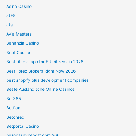
Asino Casino
at99
atg
Avia Masters
Bananzia Casino
Beef Casino
Best fitness app for EU citizens in 2026
Best Forex Brokers Right Now 2026
best shopify plus development companies
Beste Ausländische Online Casinos
Bet365
Betflag
Betonred
Betportal Casino
bezopasnyirepost.com 200