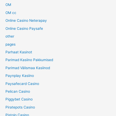
OM
OM cc
Online Casino Neterapay
Online Casino Paysafe
other
pages
Parhaat Kasinot
Parimad Kasiino Pakkumised
Parimad Välismaa Kasiinod
Paynplay Kasiino
Paysafecard Casino
Pelican Casino
Piggybet Casino
Piratepots Casino
Pistolo Casino