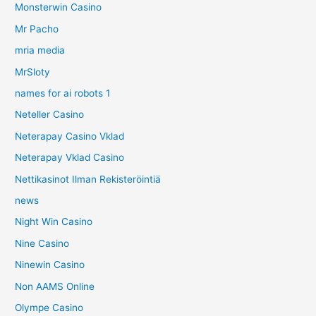
Monsterwin Casino
Mr Pacho
mria media
MrSloty
names for ai robots 1
Neteller Casino
Neterapay Casino Vklad
Neterapay Vklad Casino
Nettikasinot Ilman Rekisteröintiä
news
Night Win Casino
Nine Casino
Ninewin Casino
Non AAMS Online
Olympe Casino