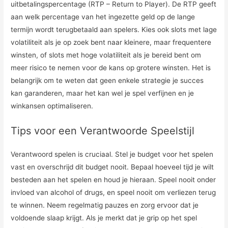
uitbetalingspercentage (RTP – Return to Player). De RTP geeft
aan welk percentage van het ingezette geld op de lange
termijn wordt terugbetaald aan spelers. Kies ook slots met lage
volatiliteit als je op zoek bent naar kleinere, maar frequentere
winsten, of slots met hoge volatiliteit als je bereid bent om
meer risico te nemen voor de kans op grotere winsten. Het is
belangrijk om te weten dat geen enkele strategie je succes
kan garanderen, maar het kan wel je spel verfijnen en je
winkansen optimaliseren.
Tips voor een Verantwoorde Speelstijl
Verantwoord spelen is cruciaal. Stel je budget voor het spelen
vast en overschrijd dit budget nooit. Bepaal hoeveel tijd je wilt
besteden aan het spelen en houd je hieraan. Speel nooit onder
invloed van alcohol of drugs, en speel nooit om verliezen terug
te winnen. Neem regelmatig pauzes en zorg ervoor dat je
voldoende slaap krijgt. Als je merkt dat je grip op het spel