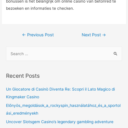
bonussen is het belangrijk om online casino van betonred te
bezoeken en informaties te checken.
←
Previous Post
Next Post
→
Recent Posts
Un Giocatore di Casinò Diventa Re: Scopri il Lato Magico di
Kingmaker Casino
Előnyös_megoldások_a_rockyspin_használatához_és_a_sportol
ási_eredményekh
Uncover Slotsgem Casino’s legendary gambling adventure