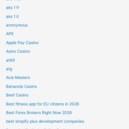
aks 1 fr
aks 1 it
anonymous
APK
Apple Pay Casino
Asino Casino
at99
atg
Avia Masters
Bananzia Casino
Beef Casino
Best fitness app for EU citizens in 2026
Best Forex Brokers Right Now 2026
best shopify plus development companies