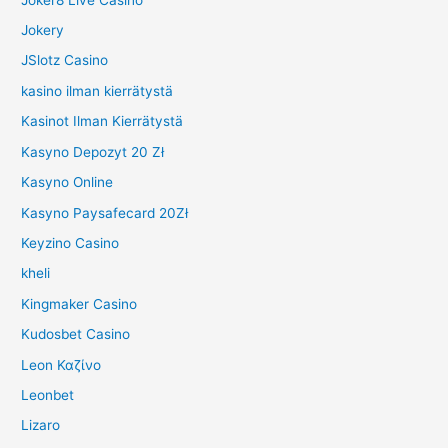
Jokery
JSlotz Casino
kasino ilman kierrätystä
Kasinot Ilman Kierrätystä
Kasyno Depozyt 20 Zł
Kasyno Online
Kasyno Paysafecard 20Zł
Keyzino Casino
kheli
Kingmaker Casino
Kudosbet Casino
Leon Καζίνο
Leonbet
Lizaro