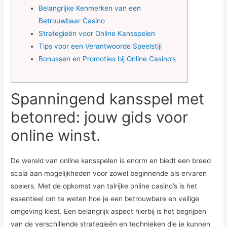
Belangrijke Kenmerken van een
Betrouwbaar Casino
Strategieën voor Online Kansspelen
Tips voor een Verantwoorde Speelstijl
Bonussen en Promoties bij Online Casino’s
Spanningend kansspel met
betonred: jouw gids voor
online winst.
De wereld van online kansspelen is enorm en biedt een breed
scala aan mogelijkheden voor zowel beginnende als ervaren
spelers. Met de opkomst van talrijke online casino’s is het
essentieel om te weten hoe je een betrouwbare en veilige
omgeving kiest. Een belangrijk aspect hierbij is het begrijpen
van de verschillende strategieën en technieken die je kunnen