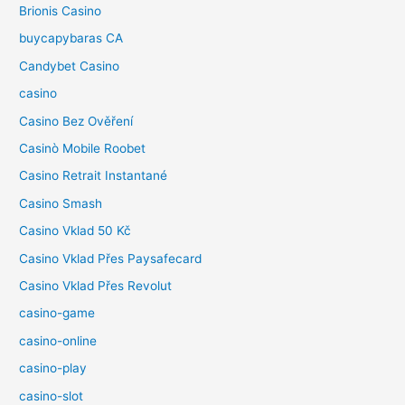
Brionis Casino
buycapybaras CA
Candybet Casino
casino
Casino Bez Ověření
Casinò Mobile Roobet
Casino Retrait Instantané
Casino Smash
Casino Vklad 50 Kč
Casino Vklad Přes Paysafecard
Casino Vklad Přes Revolut
casino-game
casino-online
casino-play
casino-slot