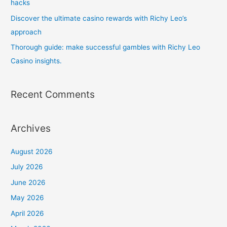
hacks
Discover the ultimate casino rewards with Richy Leo’s
approach
Thorough guide: make successful gambles with Richy Leo
Casino insights.
Recent Comments
Archives
August 2026
July 2026
June 2026
May 2026
April 2026