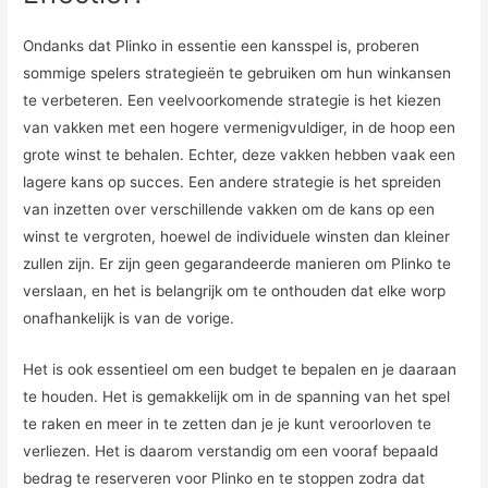
Ondanks dat Plinko in essentie een kansspel is, proberen
sommige spelers strategieën te gebruiken om hun winkansen
te verbeteren. Een veelvoorkomende strategie is het kiezen
van vakken met een hogere vermenigvuldiger, in de hoop een
grote winst te behalen. Echter, deze vakken hebben vaak een
lagere kans op succes. Een andere strategie is het spreiden
van inzetten over verschillende vakken om de kans op een
winst te vergroten, hoewel de individuele winsten dan kleiner
zullen zijn. Er zijn geen gegarandeerde manieren om Plinko te
verslaan, en het is belangrijk om te onthouden dat elke worp
onafhankelijk is van de vorige.
Het is ook essentieel om een budget te bepalen en je daaraan
te houden. Het is gemakkelijk om in de spanning van het spel
te raken en meer in te zetten dan je je kunt veroorloven te
verliezen. Het is daarom verstandig om een vooraf bepaald
bedrag te reserveren voor Plinko en te stoppen zodra dat