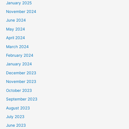
January 2025
November 2024
June 2024
May 2024
April 2024
March 2024
February 2024
January 2024
December 2023
November 2023
October 2023
September 2023
August 2023
July 2023
June 2023