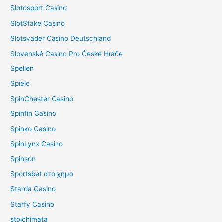
Slotosport Casino
SlotStake Casino
Slotsvader Casino Deutschland
Slovenské Casino Pro České Hráče
Spellen
Spiele
SpinChester Casino
Spinfin Casino
Spinko Casino
SpinLynx Casino
Spinson
Sportsbet στοίχημα
Starda Casino
Starfy Casino
stoichimata