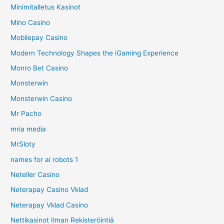
Minimitalletus Kasinot
Mino Casino
Mobilepay Casino
Modern Technology Shapes the iGaming Experience
Monro Bet Casino
Monsterwin
Monsterwin Casino
Mr Pacho
mria media
MrSloty
names for ai robots 1
Neteller Casino
Neterapay Casino Vklad
Neterapay Vklad Casino
Nettikasinot Ilman Rekisteröintiä