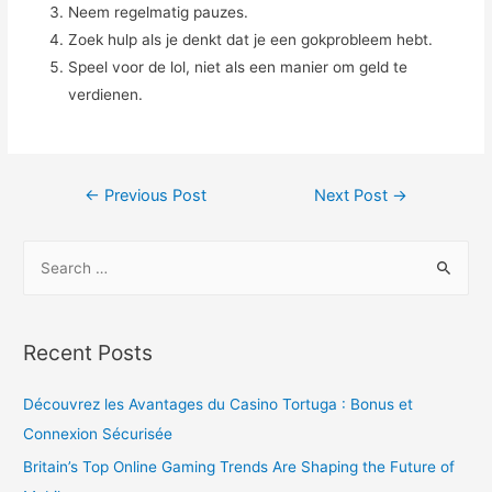
Neem regelmatig pauzes.
Zoek hulp als je denkt dat je een gokprobleem hebt.
Speel voor de lol, niet als een manier om geld te
verdienen.
←
Previous Post
Next Post
→
Recent Posts
Découvrez les Avantages du Casino Tortuga : Bonus et
Connexion Sécurisée
Britain’s Top Online Gaming Trends Are Shaping the Future of