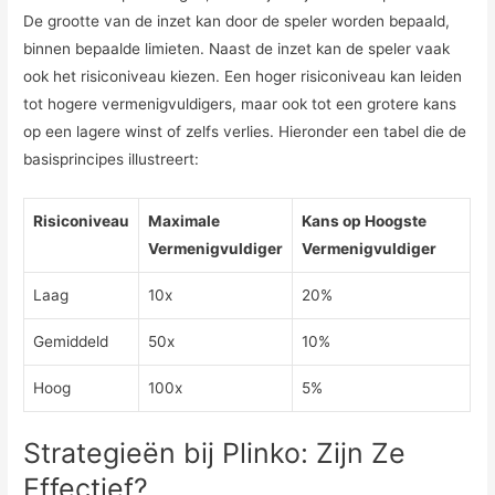
De grootte van de inzet kan door de speler worden bepaald,
binnen bepaalde limieten. Naast de inzet kan de speler vaak
ook het risiconiveau kiezen. Een hoger risiconiveau kan leiden
tot hogere vermenigvuldigers, maar ook tot een grotere kans
op een lagere winst of zelfs verlies. Hieronder een tabel die de
basisprincipes illustreert:
Risiconiveau
Maximale
Kans op Hoogste
Vermenigvuldiger
Vermenigvuldiger
Laag
10x
20%
Gemiddeld
50x
10%
Hoog
100x
5%
Strategieën bij Plinko: Zijn Ze
Effectief?