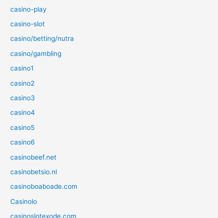
casino-play
casino-slot
casino/betting/nutra
casino/gambling
casino1
casino2
casino3
casino4
casino5
casino6
casinobeef.net
casinobetsio.nl
casinoboaboade.com
Casinolo
casinoslotexode.com