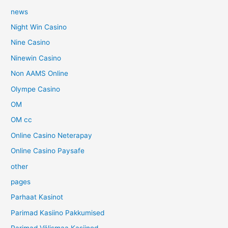
news
Night Win Casino
Nine Casino
Ninewin Casino
Non AAMS Online
Olympe Casino
OM
OM cc
Online Casino Neterapay
Online Casino Paysafe
other
pages
Parhaat Kasinot
Parimad Kasiino Pakkumised