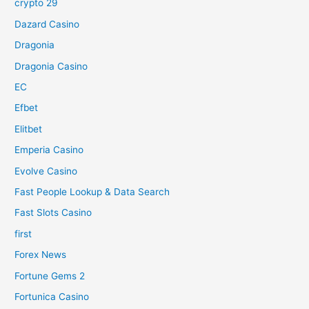
crypto 29
Dazard Casino
Dragonia
Dragonia Casino
EC
Efbet
Elitbet
Emperia Casino
Evolve Casino
Fast People Lookup & Data Search
Fast Slots Casino
first
Forex News
Fortune Gems 2
Fortunica Casino