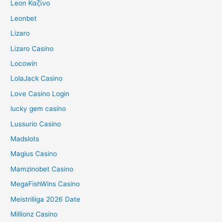
Leon Καζίνο
Leonbet
Lizaro
Lizaro Casino
Locowin
LolaJack Casino
Love Casino Login
lucky gem casino
Lussurio Casino
Madslots
Magius Casino
Mamzinobet Casino
MegaFishWins Casino
Meistriliiga 2026 Date
Millionz Casino