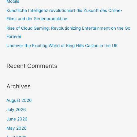
Mobile
Kunstliche Intelligenz revolutioniert die Zukunft des Online-
Films und der Serienproduktion
Rise of Cloud Gaming: Revolutionizing Entertainment on the Go
Forever
Uncover the Exciting World of King Hills Casino in the UK
Recent Comments
Archives
August 2026
July 2026
June 2026
May 2026