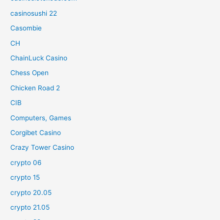
casinosushi 22
Casombie
CH
ChainLuck Casino
Chess Open
Chicken Road 2
CIB
Computers, Games
Corgibet Casino
Crazy Tower Сasino
crypto 06
crypto 15
crypto 20.05
crypto 21.05