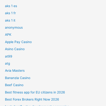
aks 1 es
aks 1 fr
aks 1 it
anonymous
APK
Apple Pay Casino
Asino Casino
at99
atg
Avia Masters
Bananzia Casino
Beef Casino
Best fitness app for EU citizens in 2026
Best Forex Brokers Right Now 2026