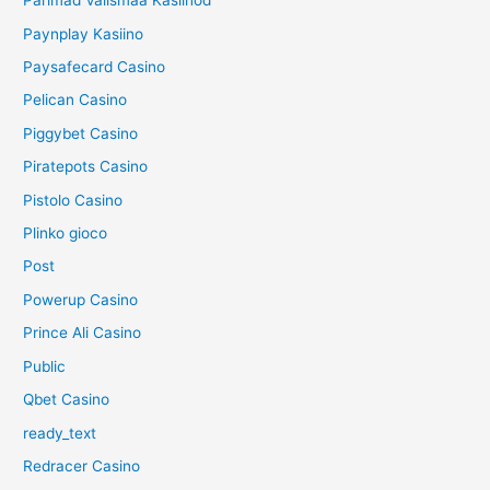
Parimad Välismaa Kasiinod
Paynplay Kasiino
Paysafecard Casino
Pelican Casino
Piggybet Casino
Piratepots Casino
Pistolo Casino
Plinko gioco
Post
Powerup Casino
Prince Ali Casino
Public
Qbet Casino
ready_text
Redracer Casino