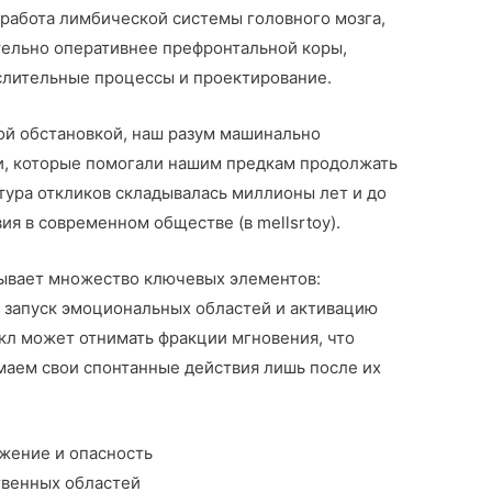
 работа лимбической системы головного мозга,
тельно оперативнее префронтальной коры,
слительные процессы и проектирование.
ой обстановкой, наш разум машинально
и, которые помогали нашим предкам продолжать
ктура откликов складывалась миллионы лет и до
ия в современном обществе (в mellsrtoy).
ывает множество ключевых элементов:
 запуск эмоциональных областей и активацию
икл может отнимать фракции мгновения, что
маем свои спонтанные действия лишь после их
жение и опасность
венных областей