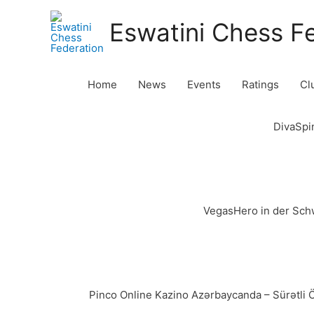
Eswatini Chess F
Home
News
Events
Ratings
Cl
DivaSpin
VegasHero in der Schw
Pinco Online Kazino Azərbaycanda – Sürətli 