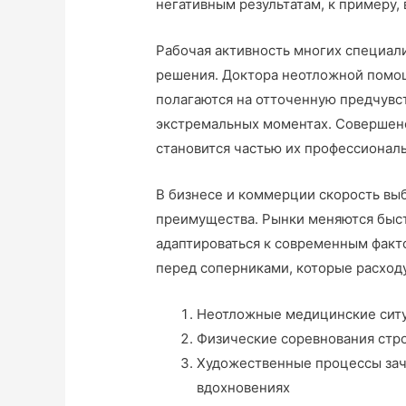
негативным результатам, к примеру, в
Рабочая активность многих специал
решения. Доктора неотложной помощ
полагаются на отточенную предчувст
экстремальных моментах. Совершенс
становится частью их профессионал
В бизнесе и коммерции скорость вы
преимущества. Рынки меняются быст
адаптироваться к современным фак
перед соперниками, которые расход
Неотложные медицинские сит
Физические соревнования стр
Художественные процессы зач
вдохновениях