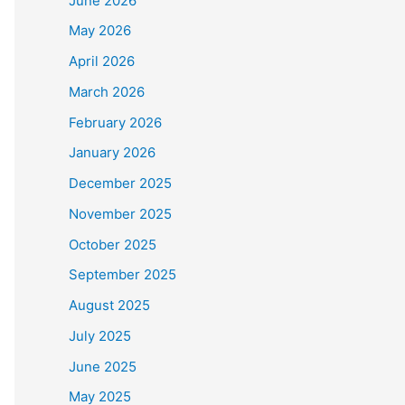
June 2026
May 2026
April 2026
March 2026
February 2026
January 2026
December 2025
November 2025
October 2025
September 2025
August 2025
July 2025
June 2025
May 2025