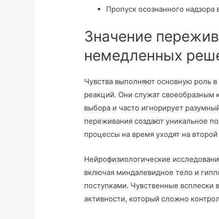
Пропуск осознанного надзора 
Значение пережив
немедленных реш
Чувства выполняют основную роль в
реакций. Они служат своеобразным 
выбора и часто игнорирует разумны
переживания создают уникальное по
процессы на время уходят на второй
Нейрофизиологические исследования
включая миндалевидное тело и гиппо
поступками. Чувственные всплески 
активности, который сложно контро