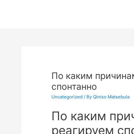
По каким причина
спонтанно
Uncategorized
/ By
Qiniso Matsebula
По каким при
реагируем сп