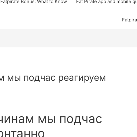
Fatpirate Bonus: What to Know
Fat Pirate app and mobile g
Fatpir
м мы подчас реагируем
чинам мы подчас
онтанно