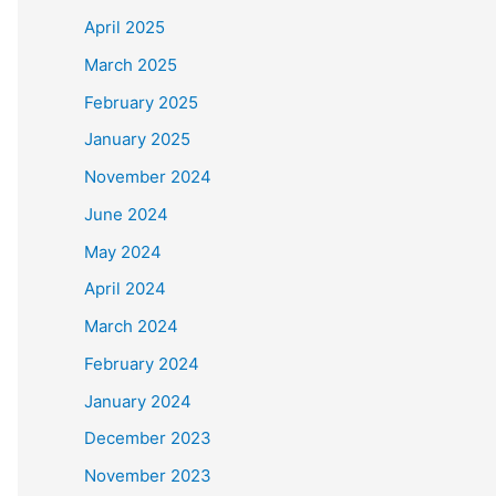
April 2025
March 2025
February 2025
January 2025
November 2024
June 2024
May 2024
April 2024
March 2024
February 2024
January 2024
December 2023
November 2023