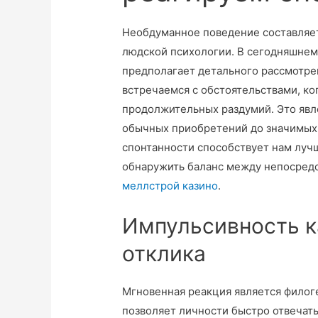
Необдуманное поведение составляет
людской психологии. В сегодняшнем
предполагает детального рассмотре
встречаемся с обстоятельствами, ко
продолжительных раздумий. Это явле
обычных приобретений до значимых
спонтанности способствует нам луч
обнаружить баланс между непосредс
меллстрой казино
.
Импульсивность к
отклика
Мгновенная реакция является филог
позволяет личности быстро отвечат