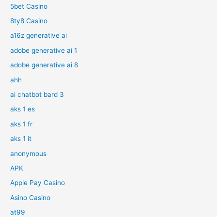
5bet Casino
8ty8 Casino
a16z generative ai
adobe generative ai 1
adobe generative ai 8
ahh
ai chatbot bard 3
aks 1 es
aks 1 fr
aks 1 it
anonymous
APK
Apple Pay Casino
Asino Casino
at99