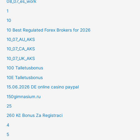
08_07_es_work
1
10
10 Best Regulated Forex Brokers for 2026
10_07_AU_AKS
10_07_CA_AKS
10_07_UK_AKS
100 Talletusbonus
10E Talletusbonus
15.06.2026 DE online casino paypal
150gimnasium.ru
25
260 Kč Bonus Za Registraci
4
5