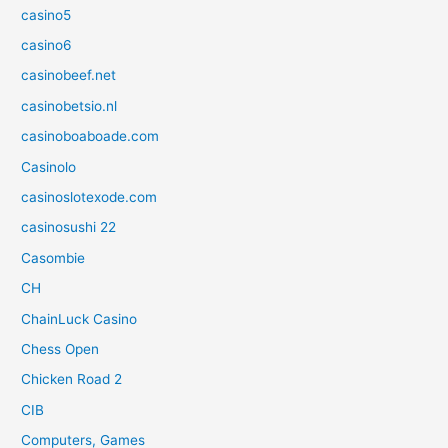
casino5
casino6
casinobeef.net
casinobetsio.nl
casinoboaboade.com
Casinolo
casinoslotexode.com
casinosushi 22
Casombie
CH
ChainLuck Casino
Chess Open
Chicken Road 2
CIB
Computers, Games