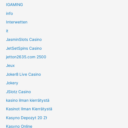
IGAMING
info
Interwetten
it
JasminSlots Casino
JetSetSpins Casino
jetton2635.com 2500
Jeux
Joker8 Live Casino
Jokery
JSlotz Casino
kasino ilman kierrätystä
Kasinot Ilman Kierrätystä
Kasyno Depozyt 20 Zł
Kasyno Online