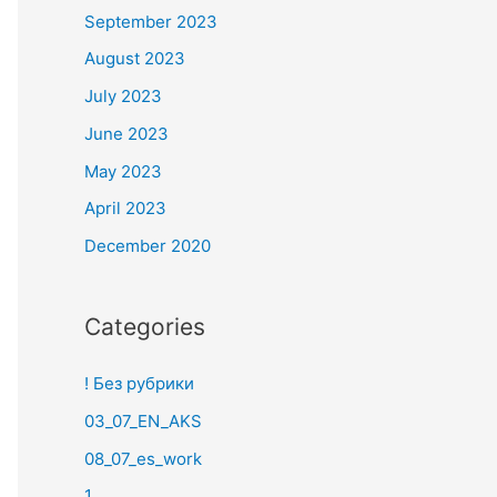
September 2023
August 2023
July 2023
June 2023
May 2023
April 2023
December 2020
Categories
! Без рубрики
03_07_EN_AKS
08_07_es_work
1