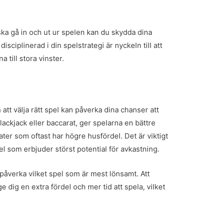
ska gå in och ut ur spelen kan du skydda dina
isciplinerad i din spelstrategi är nyckeln till att
 till stora vinster.
 att välja rätt spel kan påverka dina chanser att
ackjack eller baccarat, ger spelarna en bättre
ter som oftast har högre husfördel. Det är viktigt
pel som erbjuder störst potential för avkastning.
verka vilket spel som är mest lönsamt. Att
 dig en extra fördel och mer tid att spela, vilket