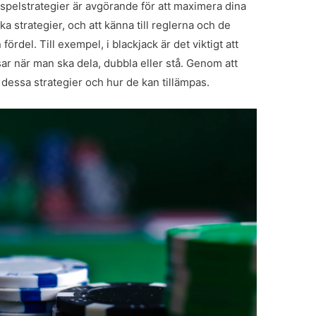
 spelstrategier är avgörande för att maximera dina
ka strategier, och att känna till reglerna och de
ördel. Till exempel, i blackjack är det viktigt att
ar när man ska dela, dubbla eller stå. Genom att
dessa strategier och hur de kan tillämpas.