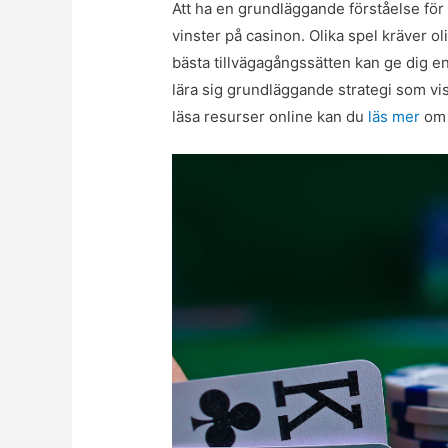
Att ha en grundläggande förståelse för
vinster på casinon. Olika spel kräver oli
bästa tillvägagångssätten kan ge dig en f
lära sig grundläggande strategi som vis
läsa resurser online kan du
läs mer
om 