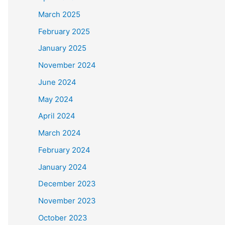
March 2025
February 2025
January 2025
November 2024
June 2024
May 2024
April 2024
March 2024
February 2024
January 2024
December 2023
November 2023
October 2023