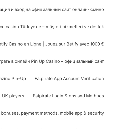
рация и вход на официальный сайт онлайн-казино
co casino Türkiye’de – müşteri hizmetleri ve destek
tify Casino en Ligne | Jouez sur Betify avec 1000 €
грать в онлайн Pin Up Casino – официальный сайт
azino Pin-Up
Fatpirate App Account Verification
or UK players
Fatpirate Login Steps and Methods
: bonuses, payment methods, mobile app & security