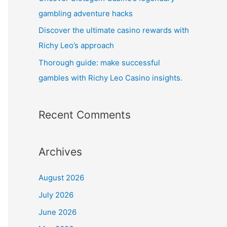
gambling adventure hacks
Discover the ultimate casino rewards with
Richy Leo’s approach
Thorough guide: make successful
gambles with Richy Leo Casino insights.
Recent Comments
Archives
August 2026
July 2026
June 2026