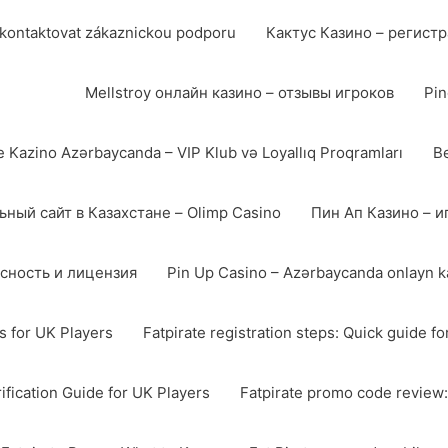
 kontaktovat zákaznickou podporu
Кактус Казино – регист
Mellstroy онлайн казино – отзывы игроков
Pin
e Kazino Azərbaycanda – VIP Klub və Loyallıq Proqramları
Be
ный сайт в Казахстане – Olimp Casino
Пин Ап Казино – и
асность и лицензия
Pin Up Casino – Azərbaycanda onlayn k
s for UK Players
Fatpirate registration steps: Quick guide f
ification Guide for UK Players
Fatpirate promo code review