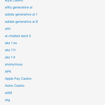
8ty8 Casino
a16z generative ai
adobe generative ai 1
adobe generative ai 8
ahh
ai chatbot bard 3
aks 1 es
aks 1 fr
aks 1 it
anonymous
APK
Apple Pay Casino
Asino Casino
at99
atg