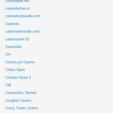
casinobeef.net
casinobetsio.nl
casinoboaboade.com
Casinolo
casinoslotexode.com
casinosushi 22
Casombie
CH
ChainLuck Casino
Chess Open
Chicken Road 2
CIB
Computers, Games
Corgibet Casino
Crazy Tower Сasino