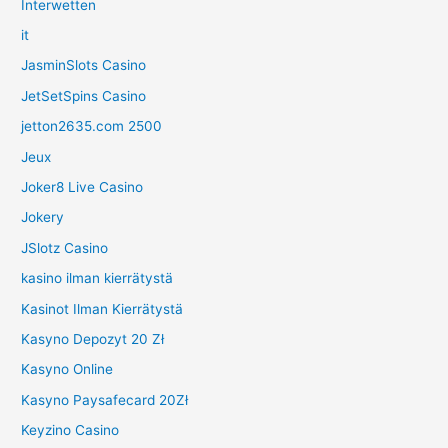
Interwetten
it
JasminSlots Casino
JetSetSpins Casino
jetton2635.com 2500
Jeux
Joker8 Live Casino
Jokery
JSlotz Casino
kasino ilman kierrätystä
Kasinot Ilman Kierrätystä
Kasyno Depozyt 20 Zł
Kasyno Online
Kasyno Paysafecard 20Zł
Keyzino Casino