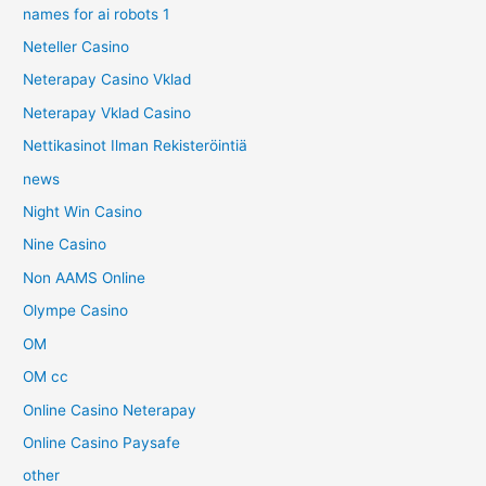
names for ai robots 1
Neteller Casino
Neterapay Casino Vklad
Neterapay Vklad Casino
Nettikasinot Ilman Rekisteröintiä
news
Night Win Casino
Nine Casino
Non AAMS Online
Olympe Casino
OM
OM cc
Online Casino Neterapay
Online Casino Paysafe
other