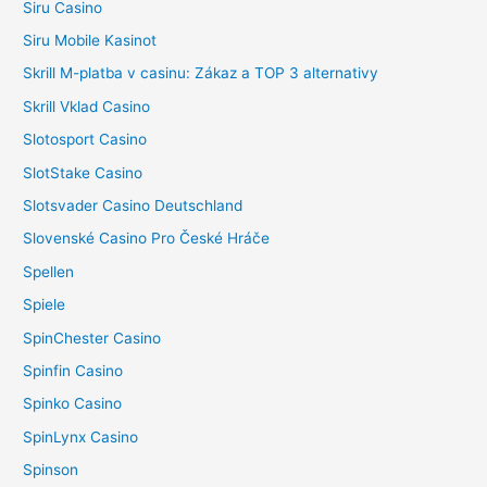
Siru Casino
Siru Mobile Kasinot
Skrill M-platba v casinu: Zákaz a TOP 3 alternativy
Skrill Vklad Casino
Slotosport Casino
SlotStake Casino
Slotsvader Casino Deutschland
Slovenské Casino Pro České Hráče
Spellen
Spiele
SpinChester Casino
Spinfin Casino
Spinko Casino
SpinLynx Casino
Spinson