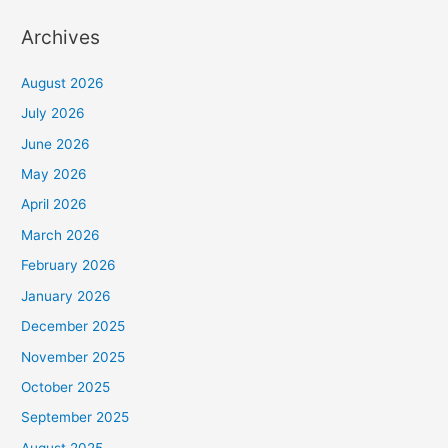
Archives
August 2026
July 2026
June 2026
May 2026
April 2026
March 2026
February 2026
January 2026
December 2025
November 2025
October 2025
September 2025
August 2025