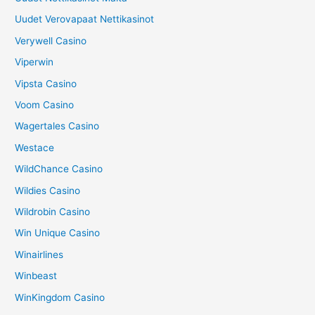
Uudet Verovapaat Nettikasinot
Verywell Casino
Viperwin
Vipsta Casino
Voom Casino
Wagertales Casino
Westace
WildChance Casino
Wildies Casino
Wildrobin Casino
Win Unique Casino
Winairlines
Winbeast
WinKingdom Casino