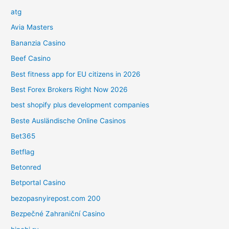
atg
Avia Masters
Bananzia Casino
Beef Casino
Best fitness app for EU citizens in 2026
Best Forex Brokers Right Now 2026
best shopify plus development companies
Beste Ausländische Online Casinos
Bet365
Betflag
Betonred
Betportal Casino
bezopasnyirepost.com 200
Bezpečné Zahraniční Casino