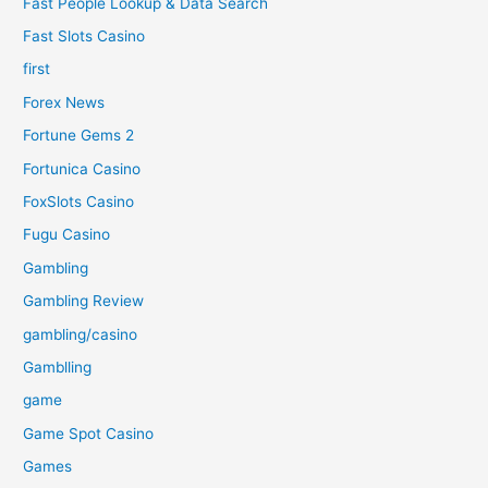
Fast People Lookup & Data Search
Fast Slots Casino
first
Forex News
Fortune Gems 2
Fortunica Casino
FoxSlots Casino
Fugu Casino
Gambling
Gambling Review
gambling/casino
Gamblling
game
Game Spot Casino
Games