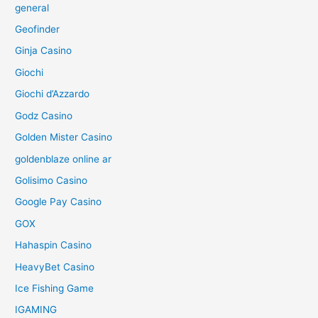
general
Geofinder
Ginja Casino
Giochi
Giochi d’Azzardo
Godz Casino
Golden Mister Casino
goldenblaze online ar
Golisimo Casino
Google Pay Casino
GOX
Hahaspin Casino
HeavyBet Casino
Ice Fishing Game
IGAMING