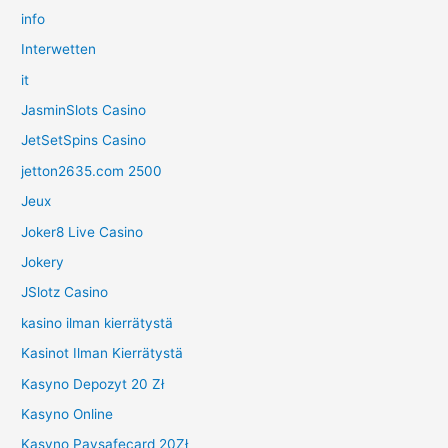
info
Interwetten
it
JasminSlots Casino
JetSetSpins Casino
jetton2635.com 2500
Jeux
Joker8 Live Casino
Jokery
JSlotz Casino
kasino ilman kierrätystä
Kasinot Ilman Kierrätystä
Kasyno Depozyt 20 Zł
Kasyno Online
Kasyno Paysafecard 20Zł