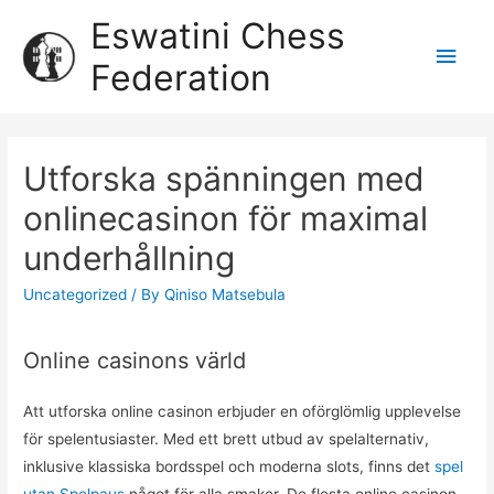
Eswatini Chess
Federation
Utforska spänningen med
onlinecasinon för maximal
underhållning
Uncategorized
/ By
Qiniso Matsebula
Online casinons värld
Att utforska online casinon erbjuder en oförglömlig upplevelse
för spelentusiaster. Med ett brett utbud av spelalternativ,
inklusive klassiska bordsspel och moderna slots, finns det
spel
utan Spelpaus
något för alla smaker. De flesta online casinon