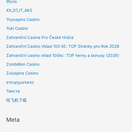
Wyns
XX_07_IT_AKS
Yoyospins Casino
Yuki Casino
Zahraniční Casina Pro České Hráče
Zahraniční Casino Vklad 100 Kč: TOP Stránky pro Rok 2026
Zahraniční casino vklad 100kc: TOP herny a bonusy (2026)
Zombillion Casino
Zuluspins Casino
στοιχηματικες
Текста
纸飞机下载
Meta