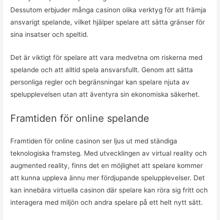
Dessutom erbjuder många casinon olika verktyg för att främja
ansvarigt spelande, vilket hjälper spelare att sätta gränser för
sina insatser och speltid.
Det är viktigt för spelare att vara medvetna om riskerna med
spelande och att alltid spela ansvarsfullt. Genom att sätta
personliga regler och begränsningar kan spelare njuta av
spelupplevelsen utan att äventyra sin ekonomiska säkerhet.
Framtiden för online spelande
Framtiden för online casinon ser ljus ut med ständiga
teknologiska framsteg. Med utvecklingen av virtual reality och
augmented reality, finns det en möjlighet att spelare kommer
att kunna uppleva ännu mer fördjupande spelupplevelser. Det
kan innebära virtuella casinon där spelare kan röra sig fritt och
interagera med miljön och andra spelare på ett helt nytt sätt.