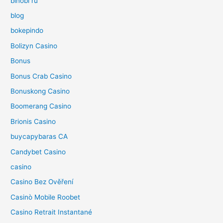
binobi ru
blog
bokepindo
Bolizyn Casino
Bonus
Bonus Crab Casino
Bonuskong Casino
Boomerang Casino
Brionis Casino
buycapybaras CA
Candybet Casino
casino
Casino Bez Ověření
Casinò Mobile Roobet
Casino Retrait Instantané