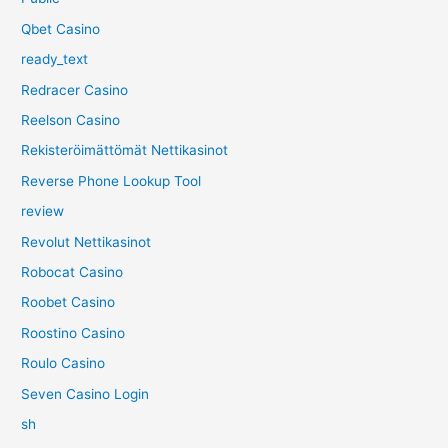
Qbet Casino
ready_text
Redracer Casino
Reelson Casino
Rekisteröimättömät Nettikasinot
Reverse Phone Lookup Tool
review
Revolut Nettikasinot
Robocat Casino
Roobet Casino
Roostino Casino
Roulo Casino
Seven Casino Login
sh