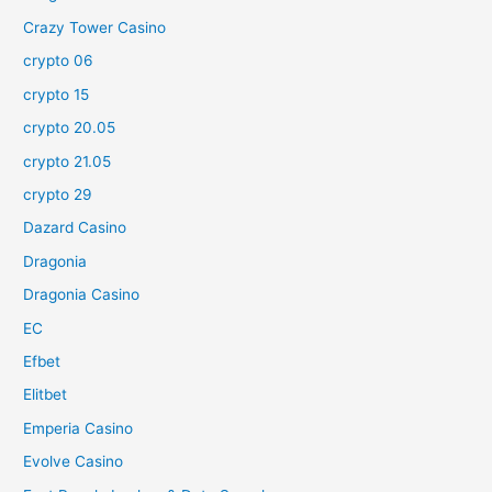
Crazy Tower Сasino
crypto 06
crypto 15
crypto 20.05
crypto 21.05
crypto 29
Dazard Casino
Dragonia
Dragonia Casino
EC
Efbet
Elitbet
Emperia Casino
Evolve Casino