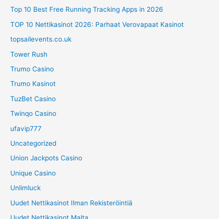
Top 10 Best Free Running Tracking Apps in 2026
TOP 10 Nettikasinot 2026: Parhaat Verovapaat Kasinot
topsailevents.co.uk
Tower Rush
Trumo Casino
Trumo Kasinot
TuzBet Casino
Twinqo Casino
ufavip777
Uncategorized
Union Jackpots Casino
Unique Casino
Unlimluck
Uudet Nettikasinot Ilman Rekisteröintiä
Uudet Nettikasinot Malta