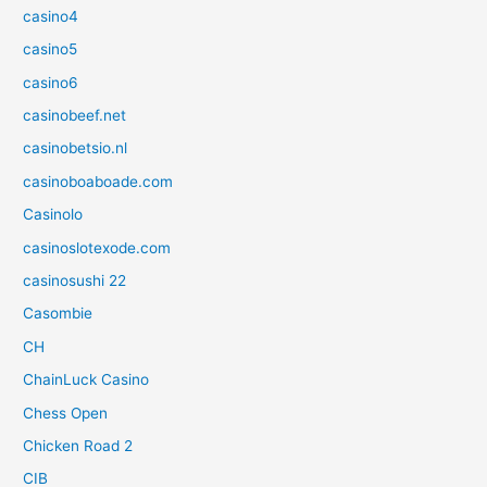
casino4
casino5
casino6
casinobeef.net
casinobetsio.nl
casinoboaboade.com
Casinolo
casinoslotexode.com
casinosushi 22
Casombie
CH
ChainLuck Casino
Chess Open
Chicken Road 2
CIB