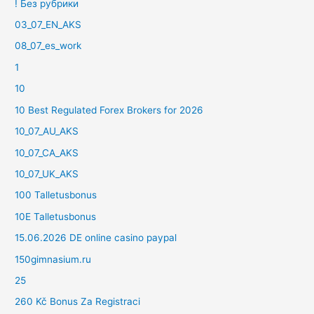
! Без рубрики
03_07_EN_AKS
08_07_es_work
1
10
10 Best Regulated Forex Brokers for 2026
10_07_AU_AKS
10_07_CA_AKS
10_07_UK_AKS
100 Talletusbonus
10E Talletusbonus
15.06.2026 DE online casino paypal
150gimnasium.ru
25
260 Kč Bonus Za Registraci