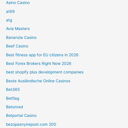
Asino Casino
at99
atg
Avia Masters
Bananzia Casino
Beef Casino
Best fitness app for EU citizens in 2026
Best Forex Brokers Right Now 2026
best shopify plus development companies
Beste Ausländische Online Casinos
Bet365
Betflag
Betonred
Betportal Casino
bezopasnyirepost.com 200