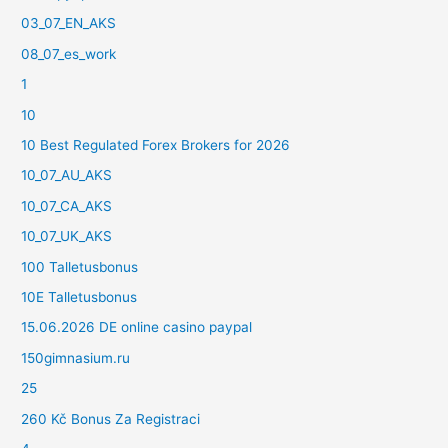
03_07_EN_AKS
08_07_es_work
1
10
10 Best Regulated Forex Brokers for 2026
10_07_AU_AKS
10_07_CA_AKS
10_07_UK_AKS
100 Talletusbonus
10E Talletusbonus
15.06.2026 DE online casino paypal
150gimnasium.ru
25
260 Kč Bonus Za Registraci