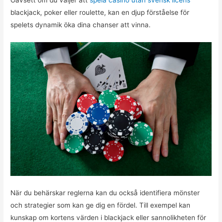
blackjack, poker eller roulette, kan en djup förståelse för
spelets dynamik öka dina chanser att vinna.
När du behärskar reglerna kan du också identifiera mönster
och strategier som kan ge dig en fördel. Till exempel kan
kunskap om kortens värden i blackjack eller sannolikheten för