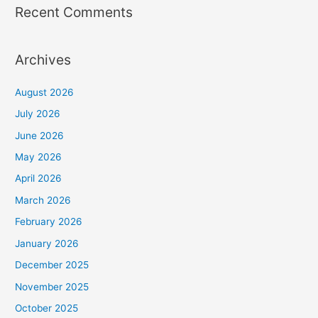
Recent Comments
Archives
August 2026
July 2026
June 2026
May 2026
April 2026
March 2026
February 2026
January 2026
December 2025
November 2025
October 2025