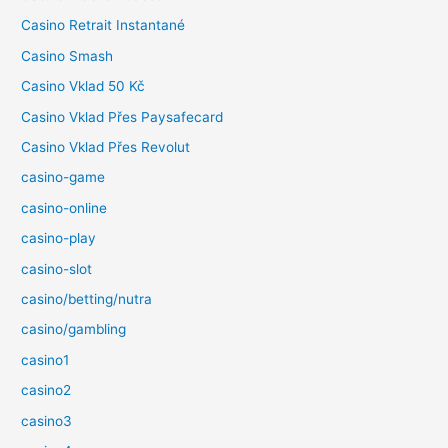
Casino Retrait Instantané
Casino Smash
Casino Vklad 50 Kč
Casino Vklad Přes Paysafecard
Casino Vklad Přes Revolut
casino-game
casino-online
casino-play
casino-slot
casino/betting/nutra
casino/gambling
casino1
casino2
casino3