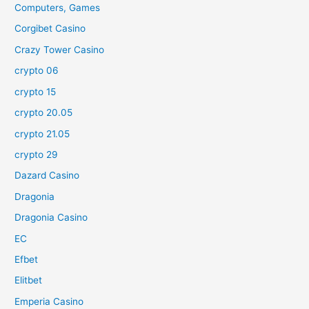
Computers, Games
Corgibet Casino
Crazy Tower Сasino
crypto 06
crypto 15
crypto 20.05
crypto 21.05
crypto 29
Dazard Casino
Dragonia
Dragonia Casino
EC
Efbet
Elitbet
Emperia Casino