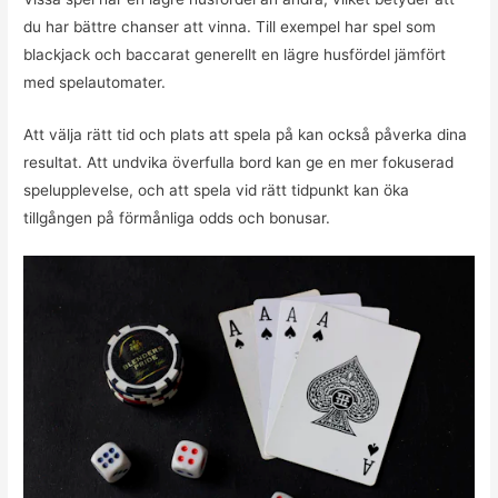
du har bättre chanser att vinna. Till exempel har spel som
blackjack och baccarat generellt en lägre husfördel jämfört
med spelautomater.
Att välja rätt tid och plats att spela på kan också påverka dina
resultat. Att undvika överfulla bord kan ge en mer fokuserad
spelupplevelse, och att spela vid rätt tidpunkt kan öka
tillgången på förmånliga odds och bonusar.