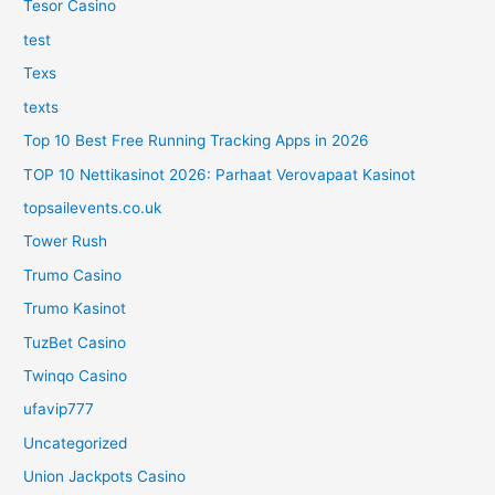
Tesor Casino
test
Texs
texts
Top 10 Best Free Running Tracking Apps in 2026
TOP 10 Nettikasinot 2026: Parhaat Verovapaat Kasinot
topsailevents.co.uk
Tower Rush
Trumo Casino
Trumo Kasinot
TuzBet Casino
Twinqo Casino
ufavip777
Uncategorized
Union Jackpots Casino