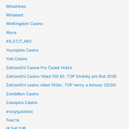
Winairlines
Winbeast
WinKingdom Casino
Wyns
XX_07_IT_AKS
Yoyospins Casino
Yuki Casino
Zahraniční Casina Pro České Hráče
Zahraniční Casino Vklad 100 Kč: TOP Stránky pro Rok 2026
Zahraniční casino vklad 100kc: TOP herny a bonusy (2026)
Zombillion Casino
Zuluspins Casino
στοιχηματικες
Текста
纸飞机下载