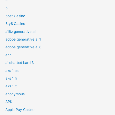
4
5
5bet Casino
8ty8 Casino
a16z generative ai
adobe generative ai 1
adobe generative ai 8
ahh
ai chatbot bard 3
aks 1 es
aks 1 fr
aks 1 it
anonymous
APK
Apple Pay Casino