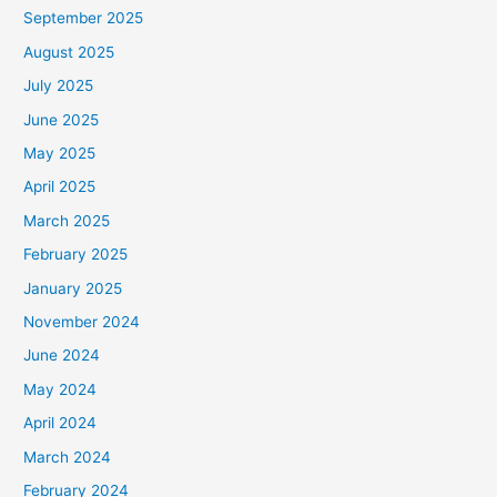
September 2025
August 2025
July 2025
June 2025
May 2025
April 2025
March 2025
February 2025
January 2025
November 2024
June 2024
May 2024
April 2024
March 2024
February 2024