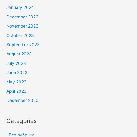
January 2024
December 2023
November 2023
October 2023
September 2023
August 2023
July 2023
June 2023
May 2023
April 2023
December 2020
Categories
! Без рубрики