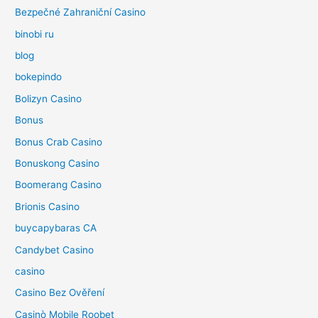
Bezpečné Zahraniční Casino
binobi ru
blog
bokepindo
Bolizyn Casino
Bonus
Bonus Crab Casino
Bonuskong Casino
Boomerang Casino
Brionis Casino
buycapybaras CA
Candybet Casino
casino
Casino Bez Ověření
Casinò Mobile Roobet