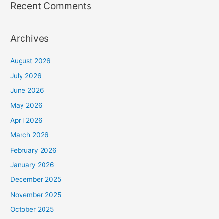
Recent Comments
Archives
August 2026
July 2026
June 2026
May 2026
April 2026
March 2026
February 2026
January 2026
December 2025
November 2025
October 2025