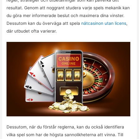
resultat. Genom att noggrant studera varje spels mekanik kan
du göra mer informerade beslut och maximera dina vinster.
Dessutom kan du överväga att spela
nätcasinon utan licens
,
där utbudet ofta varierar.
Dessutom, när du förstår reglerna, kan du också identifiera
vilka spel som har de högsta sannolikheterna att vinna. Till