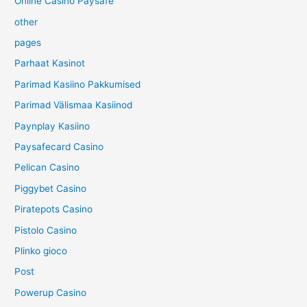
Online Casino Paysafe
other
pages
Parhaat Kasinot
Parimad Kasiino Pakkumised
Parimad Välismaa Kasiinod
Paynplay Kasiino
Paysafecard Casino
Pelican Casino
Piggybet Casino
Piratepots Casino
Pistolo Casino
Plinko gioco
Post
Powerup Casino