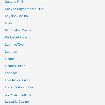
Kasyno Online
Kasyno Paysafecard 20Zł
Keyzino Casino
kheli
Kingmaker Casino
Kudosbet Casino
Leon Καζίνο
Leonbet
Lizaro
Lizaro Casino
Locowin
LolaJack Casino
Love Casino Login
lucky gem casino
Lussurio Casino