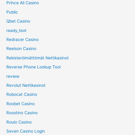
Prince Ali Casino
Public
Qbet Casino
ready_text
Redracer Casino
Reelson Casino
Rekisteröimättömät Nettikasinot
Reverse Phone Lookup Tool
review
Revolut Nettikasinot
Robocat Casino
Roobet Casino
Roostino Casino
Roulo Casino
Seven Casino Login