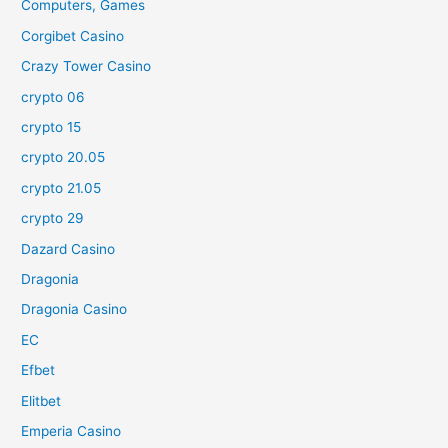
Computers, Games
Corgibet Casino
Crazy Tower Сasino
crypto 06
crypto 15
crypto 20.05
crypto 21.05
crypto 29
Dazard Casino
Dragonia
Dragonia Casino
EC
Efbet
Elitbet
Emperia Casino