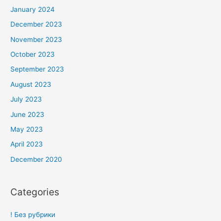
January 2024
December 2023
November 2023
October 2023
September 2023
August 2023
July 2023
June 2023
May 2023
April 2023
December 2020
Categories
! Без рубрики