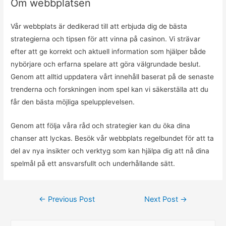
Om webbplatsen
Vår webbplats är dedikerad till att erbjuda dig de bästa
strategierna och tipsen för att vinna på casinon. Vi strävar
efter att ge korrekt och aktuell information som hjälper både
nybörjare och erfarna spelare att göra välgrundade beslut.
Genom att alltid uppdatera vårt innehåll baserat på de senaste
trenderna och forskningen inom spel kan vi säkerställa att du
får den bästa möjliga spelupplevelsen.
Genom att följa våra råd och strategier kan du öka dina
chanser att lyckas. Besök vår webbplats regelbundet för att ta
del av nya insikter och verktyg som kan hjälpa dig att nå dina
spelmål på ett ansvarsfullt och underhållande sätt.
←
Previous Post
Next Post
→