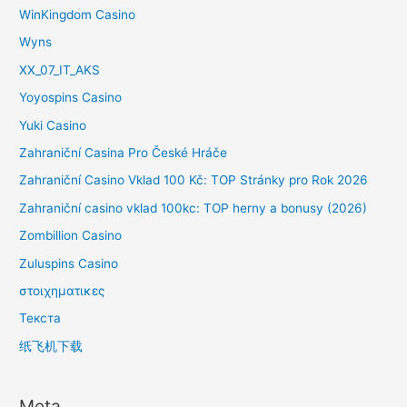
WinKingdom Casino
Wyns
XX_07_IT_AKS
Yoyospins Casino
Yuki Casino
Zahraniční Casina Pro České Hráče
Zahraniční Casino Vklad 100 Kč: TOP Stránky pro Rok 2026
Zahraniční casino vklad 100kc: TOP herny a bonusy (2026)
Zombillion Casino
Zuluspins Casino
στοιχηματικες
Текста
纸飞机下载
Meta