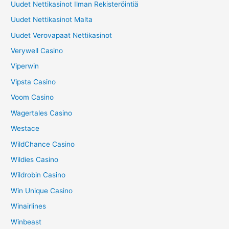
Uudet Nettikasinot Ilman Rekisteröintiä
Uudet Nettikasinot Malta
Uudet Verovapaat Nettikasinot
Verywell Casino
Viperwin
Vipsta Casino
Voom Casino
Wagertales Casino
Westace
WildChance Casino
Wildies Casino
Wildrobin Casino
Win Unique Casino
Winairlines
Winbeast