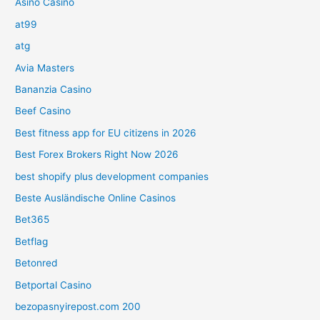
Asino Casino
at99
atg
Avia Masters
Bananzia Casino
Beef Casino
Best fitness app for EU citizens in 2026
Best Forex Brokers Right Now 2026
best shopify plus development companies
Beste Ausländische Online Casinos
Bet365
Betflag
Betonred
Betportal Casino
bezopasnyirepost.com 200