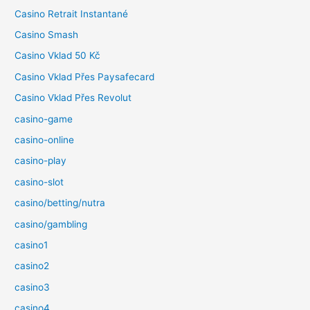
Casino Retrait Instantané
Casino Smash
Casino Vklad 50 Kč
Casino Vklad Přes Paysafecard
Casino Vklad Přes Revolut
casino-game
casino-online
casino-play
casino-slot
casino/betting/nutra
casino/gambling
casino1
casino2
casino3
casino4