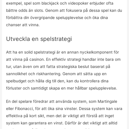
exempel, spel som blackjack och videopoker erbjuder ofta
bättre odds än slots. Genom att fokusera på dessa spel kan du
förbättra din övergripande spelupplevelse och öka dina
chanser att vinna.
Utveckla en spelstrategi
Att ha en solid spelstrategi är en annan nyckelkomponent för
att vinna på casinon. En effektiv strategi handlar inte bara om
tur, utan även om att fatta strategiska beslut baserat på
sannolikhet och riskhantering. Genom att sätta upp en
spelbudget och hålla dig till den, kan du kontrollera dina
förluster och samtidigt skapa en mer hållbar spelupplevelse.
En del spelare föredrar att använda system, som Martingale
eller Fibonacci, för att öka sina vinster. Dessa system kan vara
effektiva på kort sikt, men det är viktigt att förstå att inget
system kan garantera en vinst. Därför är det viktigt att alltid