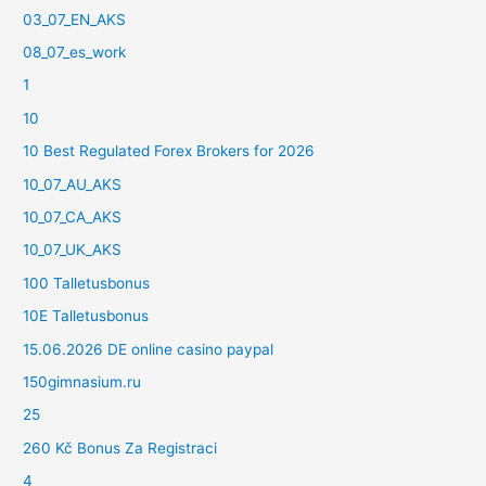
03_07_EN_AKS
08_07_es_work
1
10
10 Best Regulated Forex Brokers for 2026
10_07_AU_AKS
10_07_CA_AKS
10_07_UK_AKS
100 Talletusbonus
10E Talletusbonus
15.06.2026 DE online casino paypal
150gimnasium.ru
25
260 Kč Bonus Za Registraci
4