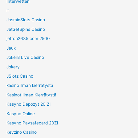
Interwetten
it
JasminSlots Casino
JetSetSpins Casino
jetton2635.com 2500
Jeux
Joker8 Live Casino
Jokery
JSlotz Casino
kasino ilman kierrätystä
Kasinot Ilman Kierrätystä
Kasyno Depozyt 20 Zł
Kasyno Online
Kasyno Paysafecard 20Zł
Keyzino Casino