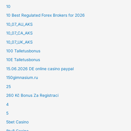
10
10 Best Regulated Forex Brokers for 2026
10_07_AU_AKS
10_07_CA_AKS
10_07_UK_AKS
100 Talletusbonus
10E Talletusbonus
15.06.2026 DE online casino paypal
150gimnasium.ru
25
260 Kč Bonus Za Registraci
4
5
5bet Casino
8ty8 Casino