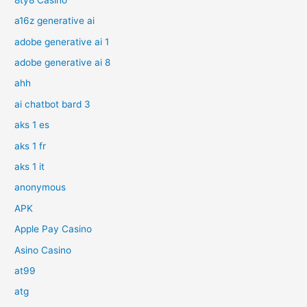
a16z generative ai
adobe generative ai 1
adobe generative ai 8
ahh
ai chatbot bard 3
aks 1 es
aks 1 fr
aks 1 it
anonymous
APK
Apple Pay Casino
Asino Casino
at99
atg