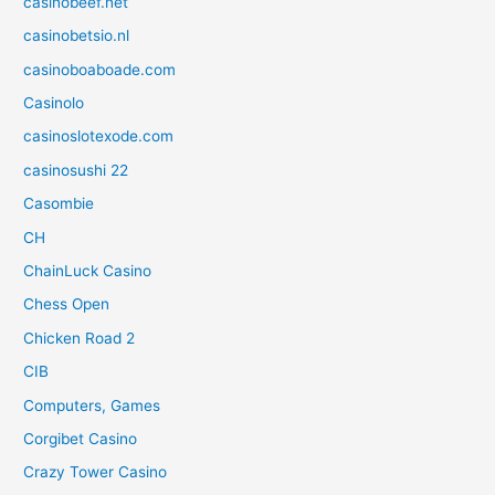
casinobeef.net
casinobetsio.nl
casinoboaboade.com
Casinolo
casinoslotexode.com
casinosushi 22
Casombie
CH
ChainLuck Casino
Chess Open
Chicken Road 2
CIB
Computers, Games
Corgibet Casino
Crazy Tower Сasino