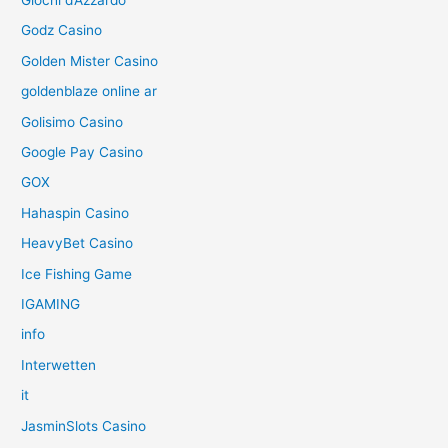
Giochi d’Azzardo
Godz Casino
Golden Mister Casino
goldenblaze online ar
Golisimo Casino
Google Pay Casino
GOX
Hahaspin Casino
HeavyBet Casino
Ice Fishing Game
IGAMING
info
Interwetten
it
JasminSlots Casino