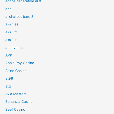
adobe generative ai 8
ahh
ai chatbot bard 3
aks 1 es
aks 1 fr
aks 1 it
anonymous
APK
Apple Pay Casino
Asino Casino
at99
atg
Avia Masters
Bananzia Casino
Beef Casino