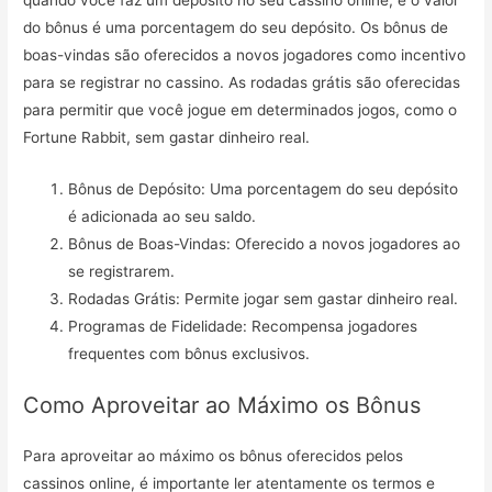
do bônus é uma porcentagem do seu depósito. Os bônus de
boas-vindas são oferecidos a novos jogadores como incentivo
para se registrar no cassino. As rodadas grátis são oferecidas
para permitir que você jogue em determinados jogos, como o
Fortune Rabbit, sem gastar dinheiro real.
Bônus de Depósito: Uma porcentagem do seu depósito
é adicionada ao seu saldo.
Bônus de Boas-Vindas: Oferecido a novos jogadores ao
se registrarem.
Rodadas Grátis: Permite jogar sem gastar dinheiro real.
Programas de Fidelidade: Recompensa jogadores
frequentes com bônus exclusivos.
Como Aproveitar ao Máximo os Bônus
Para aproveitar ao máximo os bônus oferecidos pelos
cassinos online, é importante ler atentamente os termos e