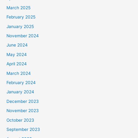
March 2025
February 2025
January 2025
November 2024
June 2024
May 2024
April 2024
March 2024
February 2024
January 2024
December 2023
November 2023
October 2023
September 2023