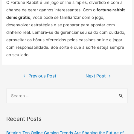
O Fortune Rabbit é um jogo online simples, divertido e com a
chance de gerar ganhos interessantes. Com o
fortune rabbit
demo grátis
, você pode se familiarizar com o jogo,
desenvolver estratégias e se preparar para apostar com
dinheiro real. Lembre-se de gerenciar seu saldo com cuidado,
aproveitar os bônus oferecidos pelos cassinos online e jogar
com responsabilidade. Boa sorte e que a sorte esteja sempre
ao seu lado!
←
Previous Post
Next Post
→
Recent Posts
Britain’s Top Online Gaming Trends Are Shaping the Future of