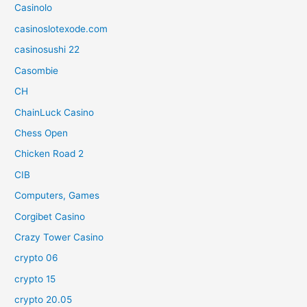
Casinolo
casinoslotexode.com
casinosushi 22
Casombie
CH
ChainLuck Casino
Chess Open
Chicken Road 2
CIB
Computers, Games
Corgibet Casino
Crazy Tower Сasino
crypto 06
crypto 15
crypto 20.05