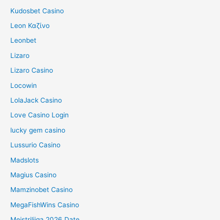
Kudosbet Casino
Leon Καζίνο
Leonbet
Lizaro
Lizaro Casino
Locowin
LolaJack Casino
Love Casino Login
lucky gem casino
Lussurio Casino
Madslots
Magius Casino
Mamzinobet Casino
MegaFishWins Casino
Meistriliiga 2026 Date