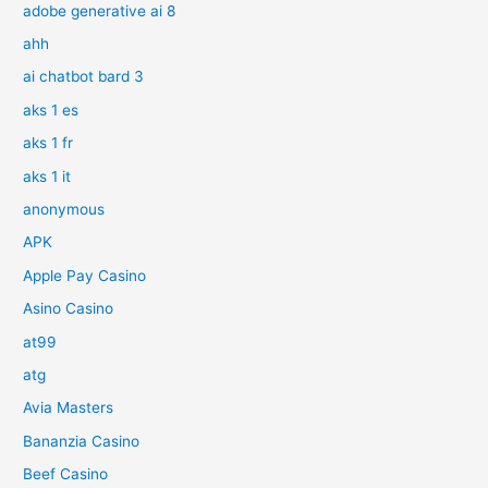
adobe generative ai 8
ahh
ai chatbot bard 3
aks 1 es
aks 1 fr
aks 1 it
anonymous
APK
Apple Pay Casino
Asino Casino
at99
atg
Avia Masters
Bananzia Casino
Beef Casino