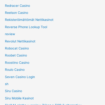
Redracer Casino
Reelson Casino
Rekisteröimättömät Nettikasinot
Reverse Phone Lookup Tool
review
Revolut Nettikasinot
Robocat Casino
Roobet Casino
Roostino Casino
Roulo Casino
Seven Casino Login
sh
Siru Casino
Siru Mobile Kasinot