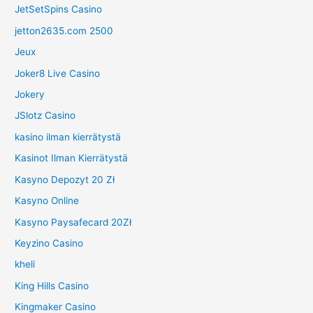
JetSetSpins Casino
jetton2635.com 2500
Jeux
Joker8 Live Casino
Jokery
JSlotz Casino
kasino ilman kierrätystä
Kasinot Ilman Kierrätystä
Kasyno Depozyt 20 Zł
Kasyno Online
Kasyno Paysafecard 20Zł
Keyzino Casino
kheli
King Hills Casino
Kingmaker Casino