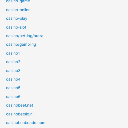
casino-game
casino-online
casino-play
casino-slot
casino/betting/nutra
casino/gambling
casino1
casino2
casino3
casino4
casino5
casino6
casinobeef.net
casinobetsio.nl
casinoboaboade.com