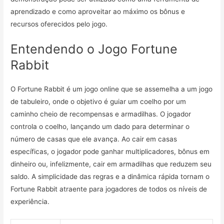
aprendizado e como aproveitar ao máximo os bônus e
recursos oferecidos pelo jogo.
Entendendo o Jogo Fortune
Rabbit
O Fortune Rabbit é um jogo online que se assemelha a um jogo
de tabuleiro, onde o objetivo é guiar um coelho por um
caminho cheio de recompensas e armadilhas. O jogador
controla o coelho, lançando um dado para determinar o
número de casas que ele avança. Ao cair em casas
específicas, o jogador pode ganhar multiplicadores, bônus em
dinheiro ou, infelizmente, cair em armadilhas que reduzem seu
saldo. A simplicidade das regras e a dinâmica rápida tornam o
Fortune Rabbit atraente para jogadores de todos os níveis de
experiência.