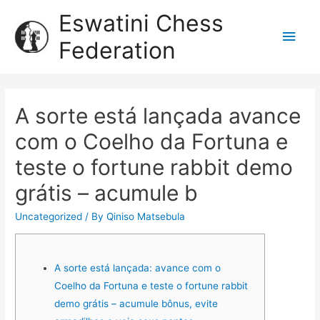
Eswatini Chess
Federation
A sorte está lançada avance
com o Coelho da Fortuna e
teste o fortune rabbit demo
grátis – acumule b
Uncategorized
/ By
Qiniso Matsebula
A sorte está lançada: avance com o
Coelho da Fortuna e teste o fortune rabbit
demo grátis – acumule bônus, evite