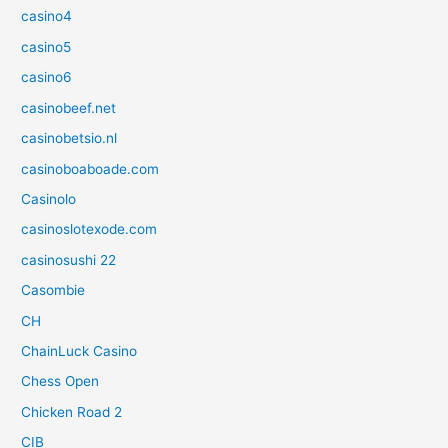
casino4
casino5
casino6
casinobeef.net
casinobetsio.nl
casinoboaboade.com
Casinolo
casinoslotexode.com
casinosushi 22
Casombie
CH
ChainLuck Casino
Chess Open
Chicken Road 2
CIB