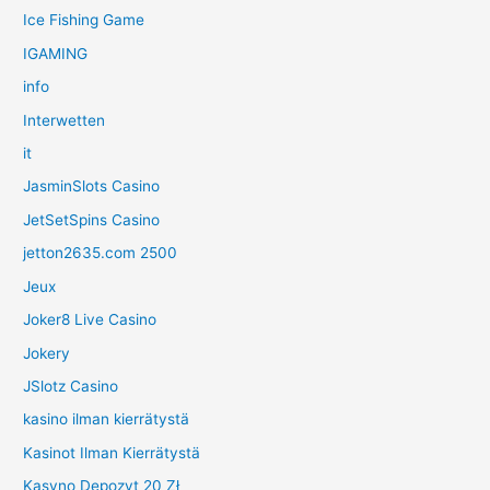
Ice Fishing Game
IGAMING
info
Interwetten
it
JasminSlots Casino
JetSetSpins Casino
jetton2635.com 2500
Jeux
Joker8 Live Casino
Jokery
JSlotz Casino
kasino ilman kierrätystä
Kasinot Ilman Kierrätystä
Kasyno Depozyt 20 Zł