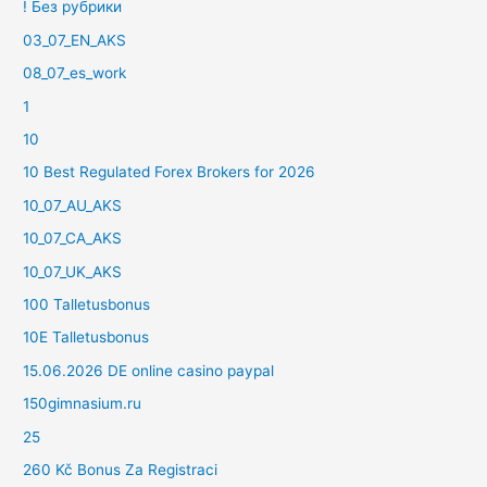
! Без рубрики
03_07_EN_AKS
08_07_es_work
1
10
10 Best Regulated Forex Brokers for 2026
10_07_AU_AKS
10_07_CA_AKS
10_07_UK_AKS
100 Talletusbonus
10E Talletusbonus
15.06.2026 DE online casino paypal
150gimnasium.ru
25
260 Kč Bonus Za Registraci