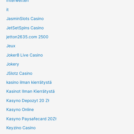
Interwetten
it
JasminSlots Casino
JetSetSpins Casino
jetton2635.com 2500
Jeux
Joker8 Live Casino
Jokery
JSlotz Casino
kasino ilman kierrätystä
Kasinot Ilman Kierrätystä
Kasyno Depozyt 20 Zł
Kasyno Online
Kasyno Paysafecard 20Zł
Keyzino Casino