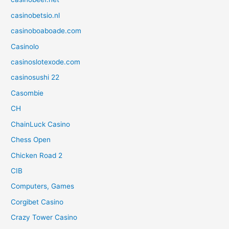
casinobetsio.nl
casinoboaboade.com
Casinolo
casinoslotexode.com
casinosushi 22
Casombie
CH
ChainLuck Casino
Chess Open
Chicken Road 2
CIB
Computers, Games
Corgibet Casino
Crazy Tower Сasino