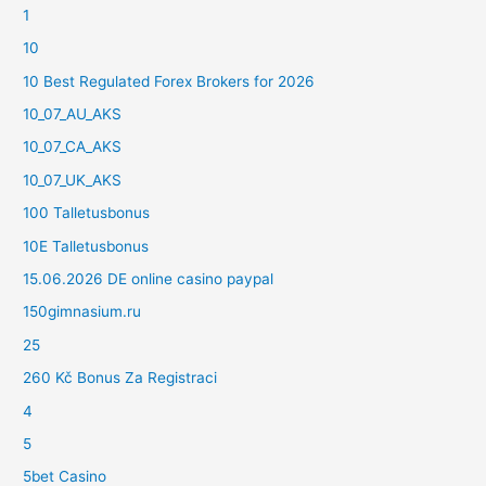
1
10
10 Best Regulated Forex Brokers for 2026
10_07_AU_AKS
10_07_CA_AKS
10_07_UK_AKS
100 Talletusbonus
10E Talletusbonus
15.06.2026 DE online casino paypal
150gimnasium.ru
25
260 Kč Bonus Za Registraci
4
5
5bet Casino