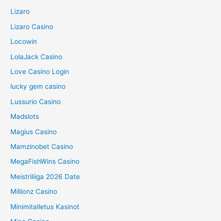
Lizaro
Lizaro Casino
Locowin
LolaJack Casino
Love Casino Login
lucky gem casino
Lussurio Casino
Madslots
Magius Casino
Mamzinobet Casino
MegaFishWins Casino
Meistriliiga 2026 Date
Millionz Casino
Minimitalletus Kasinot