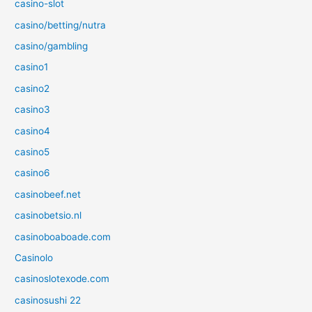
casino-slot
casino/betting/nutra
casino/gambling
casino1
casino2
casino3
casino4
casino5
casino6
casinobeef.net
casinobetsio.nl
casinoboaboade.com
Casinolo
casinoslotexode.com
casinosushi 22