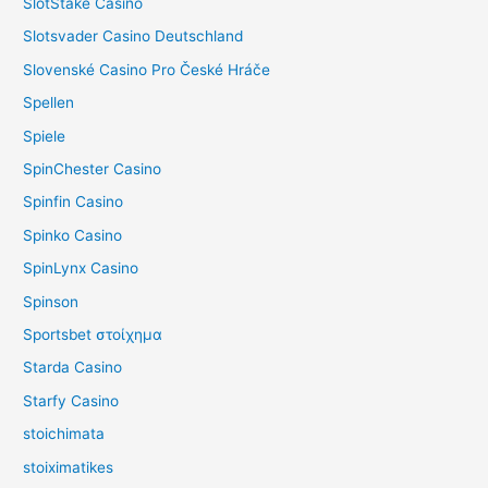
SlotStake Casino
Slotsvader Casino Deutschland
Slovenské Casino Pro České Hráče
Spellen
Spiele
SpinChester Casino
Spinfin Casino
Spinko Casino
SpinLynx Casino
Spinson
Sportsbet στοίχημα
Starda Casino
Starfy Casino
stoichimata
stoiximatikes