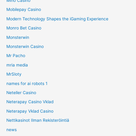
Mino Casino
Mobilepay Casino
Modern Technology Shapes the iGaming Experience
Monro Bet Casino
Monsterwin
Monsterwin Casino
Mr Pacho
mria media
MrSloty
names for ai robots 1
Neteller Casino
Neterapay Casino Vklad
Neterapay Vklad Casino
Nettikasinot Ilman Rekisteröintiä
news