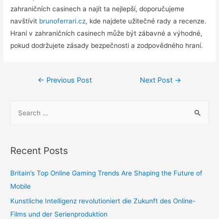
zahraničních casinech a najít ta nejlepší, doporučujeme
navštívit
brunoferrari.cz
, kde najdete užitečné rady a recenze.
Hraní v zahraničních casinech může být zábavné a výhodné,
pokud dodržujete zásady bezpečnosti a zodpovědného hraní.
←
Previous Post
Next Post
→
Recent Posts
Britain’s Top Online Gaming Trends Are Shaping the Future of
Mobile
Kunstliche Intelligenz revolutioniert die Zukunft des Online-
Films und der Serienproduktion