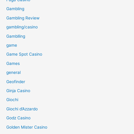
Gambling
Gambling Review
gambling/casino
Gamblling
game
Game Spot Casino
Games
general
Geofinder
Ginja Casino
Giochi
Giochi d’Azzardo
Godz Casino
Golden Mister Casino