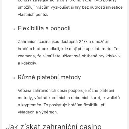
umožňují hráčům vyzkoušet si hry bez nutnosti investice
vlastních peněz.
Flexibilita a pohodlí
Zahraniční casina jsou dostupná 24/7 a umožňují
hráčům hrát odkudkoli, kde mají přístup k internetu. To
znamená, že si můžete užívat své oblíbené hry kdykoliv
a kdekoliv.
Různé platební metody
Většina zahraničních casin podporuje různé platební
metody, včetně kreditních a debetních karet, e-walletů
a kryptoměn. To poskytuje hráčům flexibilitu při
vkladech a výběrech.
Jak získat zahraniční casino