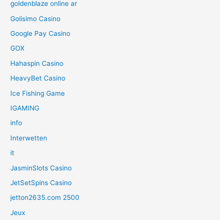
goldenblaze online ar
Golisimo Casino
Google Pay Casino
GOX
Hahaspin Casino
HeavyBet Casino
Ice Fishing Game
IGAMING
info
Interwetten
it
JasminSlots Casino
JetSetSpins Casino
jetton2635.com 2500
Jeux