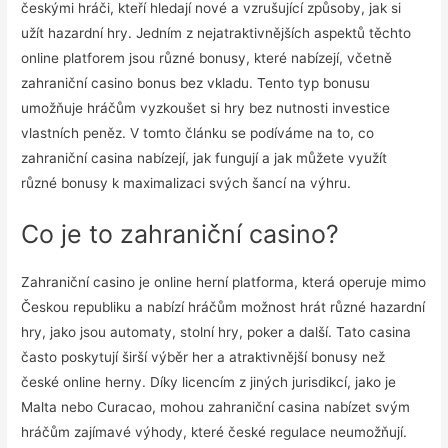
českými hráči, kteří hledají nové a vzrušující způsoby, jak si
užít hazardní hry. Jedním z nejatraktivnějších aspektů těchto
online platforem jsou různé bonusy, které nabízejí, včetně
zahraniční casino bonus bez vkladu. Tento typ bonusu
umožňuje hráčům vyzkoušet si hry bez nutnosti investice
vlastních peněz. V tomto článku se podíváme na to, co
zahraniční casina nabízejí, jak fungují a jak můžete využít
různé bonusy k maximalizaci svých šancí na výhru.
Co je to zahraniční casino?
Zahraniční casino je online herní platforma, která operuje mimo
Českou republiku a nabízí hráčům možnost hrát různé hazardní
hry, jako jsou automaty, stolní hry, poker a další. Tato casina
často poskytují širší výběr her a atraktivnější bonusy než
české online herny. Díky licencím z jiných jurisdikcí, jako je
Malta nebo Curacao, mohou zahraniční casina nabízet svým
hráčům zajímavé výhody, které české regulace neumožňují.