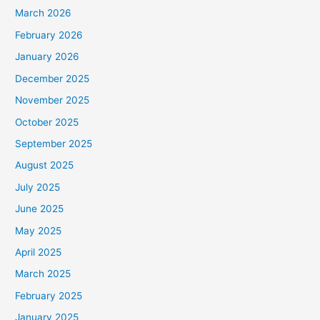
March 2026
February 2026
January 2026
December 2025
November 2025
October 2025
September 2025
August 2025
July 2025
June 2025
May 2025
April 2025
March 2025
February 2025
January 2025