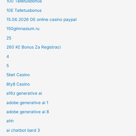
100 Talletusbonus
10E Talletusbonus
15.06.2026 DE online casino paypal
150gimnasium.ru
25
260 Kč Bonus Za Registraci
4
5
5bet Casino
8ty8 Casino
a16z generative ai
adobe generative ai 1
adobe generative ai 8
ahh
ai chatbot bard 3