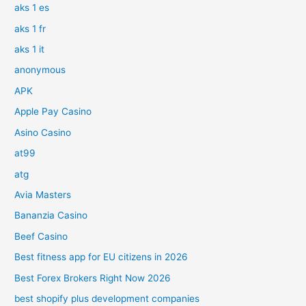
aks 1 es
aks 1 fr
aks 1 it
anonymous
APK
Apple Pay Casino
Asino Casino
at99
atg
Avia Masters
Bananzia Casino
Beef Casino
Best fitness app for EU citizens in 2026
Best Forex Brokers Right Now 2026
best shopify plus development companies