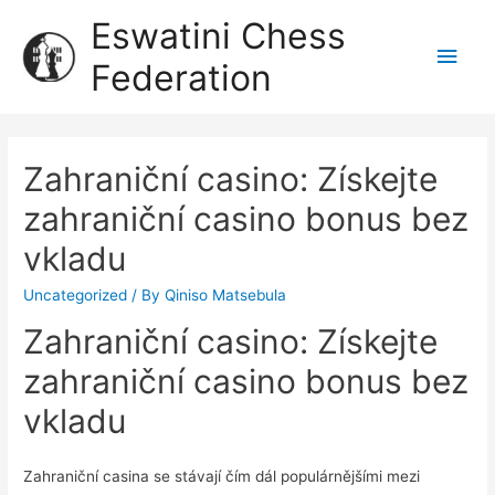
Eswatini Chess
Federation
Zahraniční casino: Získejte
zahraniční casino bonus bez
vkladu
Uncategorized
/ By
Qiniso Matsebula
Zahraniční casino: Získejte
zahraniční casino bonus bez
vkladu
Zahraniční casina se stávají čím dál populárnějšími mezi