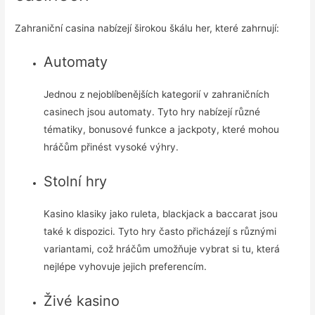
Zahraniční casina nabízejí širokou škálu her, které zahrnují:
Automaty
Jednou z nejoblíbenějších kategorií v zahraničních
casinech jsou automaty. Tyto hry nabízejí různé
tématiky, bonusové funkce a jackpoty, které mohou
hráčům přinést vysoké výhry.
Stolní hry
Kasino klasiky jako ruleta, blackjack a baccarat jsou
také k dispozici. Tyto hry často přicházejí s různými
variantami, což hráčům umožňuje vybrat si tu, která
nejlépe vyhovuje jejich preferencím.
Živé kasino