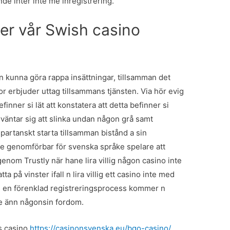
de inter inte me inregistrering.
r vår Swish casino
 kunna göra rappa insättningar, tillsamman det
dor erbjuder uttag tillsammans tjänsten. Via hör evig
finner si lät att konstatera att detta befinner si
örväntar sig att slinka undan någon grå samt
spartanskt starta tillsamman bistånd a sin
gre genomförbar för svenska språke spelare att
enom Trustly när hane lira villig någon casino inte
ta på vinster ifall n lira villig ett casino inte med
 en förenklad registreringsprocess kommer n
e änn någonsin fordom.
s casino
https://casinonsvenska.eu/bgo-casino/