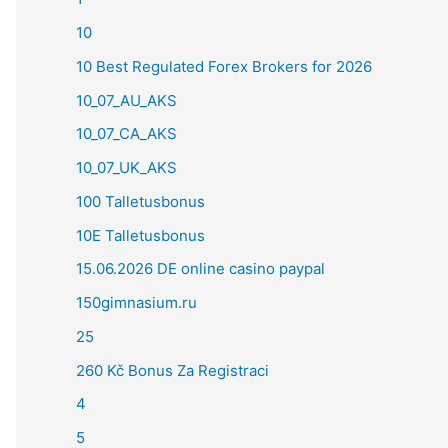
10
10 Best Regulated Forex Brokers for 2026
10_07_AU_AKS
10_07_CA_AKS
10_07_UK_AKS
100 Talletusbonus
10E Talletusbonus
15.06.2026 DE online casino paypal
150gimnasium.ru
25
260 Kč Bonus Za Registraci
4
5