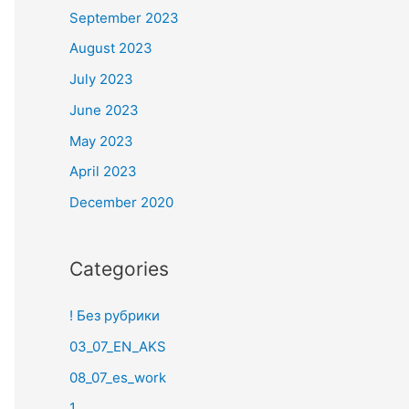
September 2023
August 2023
July 2023
June 2023
May 2023
April 2023
December 2020
Categories
! Без рубрики
03_07_EN_AKS
08_07_es_work
1