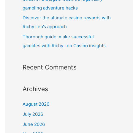
gambling adventure hacks
Discover the ultimate casino rewards with
Richy Leo’s approach
Thorough guide: make successful
gambles with Richy Leo Casino insights.
Recent Comments
Archives
August 2026
July 2026
June 2026