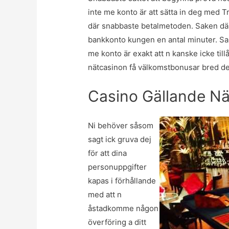
inte me konto är att sätta in deg med Tr
där snabbaste betalmetoden. Saken där
bankkonto kungen en antal minuter. Sak
me konto är exakt att n kanske icke til
nätcasinon få välkomstbonusar bred der
Casino Gällande Nä
Ni behöver såsom
sagt ick gruva dej
för att dina
personuppgifter
kapas i förhållande
med att n
åstadkomme någon
överföring a ditt