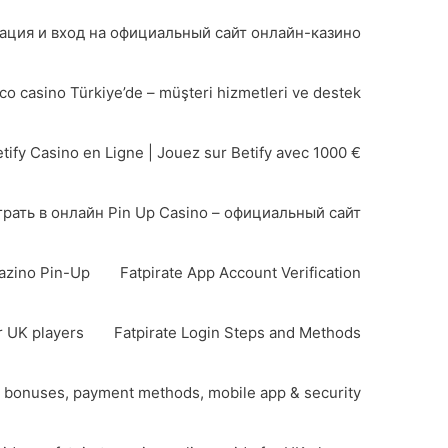
рация и вход на официальный сайт онлайн-казино
co casino Türkiye’de – müşteri hizmetleri ve destek
tify Casino en Ligne | Jouez sur Betify avec 1000 €
грать в онлайн Pin Up Casino – официальный сайт
azino Pin-Up
Fatpirate App Account Verification
or UK players
Fatpirate Login Steps and Methods
: bonuses, payment methods, mobile app & security