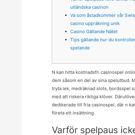
utländska casinon
Va som åstadkommer vår Swi
casino uppräkning unik
Casino Gällande Nätet
Tips gällande hur du kontroller
spelande
N kan hitta kostnadsfri casinospel onl
dem såsom en del av sina spelutbud. 
tryta lek, medräknad slots, bordsspel s
med att riskera riktiga klöver.
Därutöver
dedikerade till fria casinospel, där n k
företa ett insättning.
Varför spelpaus ick