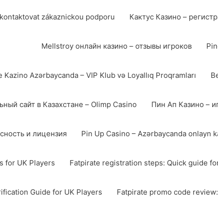
 kontaktovat zákaznickou podporu
Кактус Казино – регист
Mellstroy онлайн казино – отзывы игроков
Pin
e Kazino Azərbaycanda – VIP Klub və Loyallıq Proqramları
Be
ный сайт в Казахстане – Olimp Casino
Пин Ап Казино – и
асность и лицензия
Pin Up Casino – Azərbaycanda onlayn k
s for UK Players
Fatpirate registration steps: Quick guide f
ification Guide for UK Players
Fatpirate promo code review