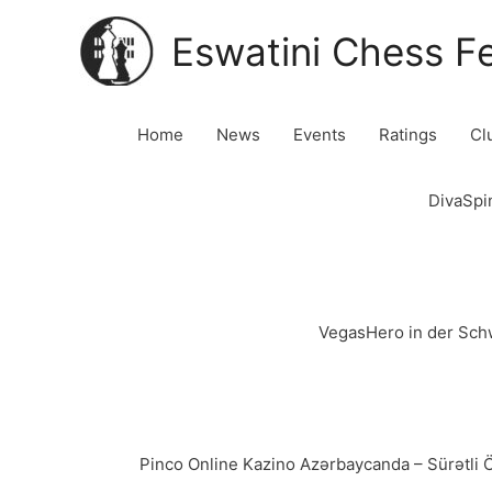
Eswatini Chess F
Home
News
Events
Ratings
Cl
DivaSpin
VegasHero in der Schw
Pinco Online Kazino Azərbaycanda – Sürətli 