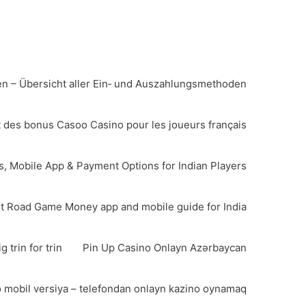
n – Übersicht aller Ein‑ und Auszahlungsmethoden
 des bonus Casoo Casino pour les joueurs français
 Mobile App & Payment Options for Indian Players
et Road Game Money app and mobile guide for India
 trin for trin
Pin Up Casino Onlayn Azərbaycan
 mobil versiya – telefondan onlayn kazino oynamaq