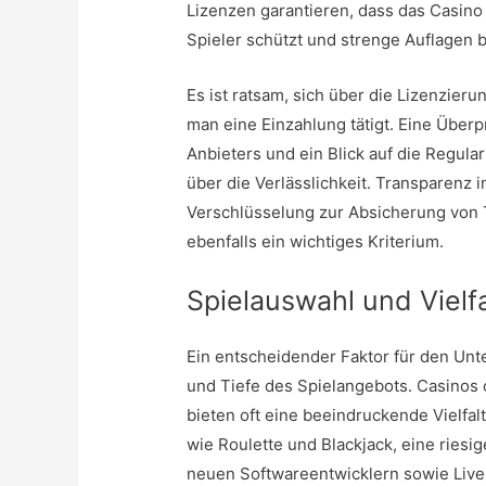
Lizenzen garantieren, dass das Casino 
Spieler schützt und strenge Auflagen b
Es ist ratsam, sich über die Lizenzier
man eine Einzahlung tätigt. Eine Übe
Anbieters und ein Blick auf die Regul
über die Verlässlichkeit. Transparenz 
Verschlüsselung zur Absicherung von T
ebenfalls ein wichtiges Kriterium.
Spielauswahl und Vielfa
Ein entscheidender Faktor für den Unte
und Tiefe des Spielangebots. Casinos o
bieten oft eine beeindruckende Vielfal
wie Roulette und Blackjack, eine ries
neuen Softwareentwicklern sowie Live