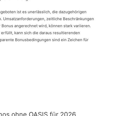
eboten ist es unerlässlich, die dazugehörigen
. Umsatzanforderungen, zeitliche Beschränkungen
r Bonus angerechnet wird, können stark variieren.
rfüllt, kann sich die daraus resultierenden
parente Bonusbedingungen sind ein Zeichen für
inos ohne OASIS für 2026