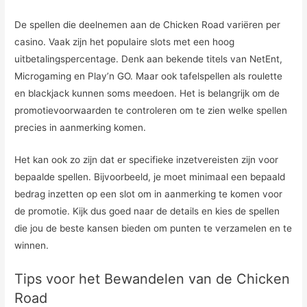
De spellen die deelnemen aan de Chicken Road variëren per
casino. Vaak zijn het populaire slots met een hoog
uitbetalingspercentage. Denk aan bekende titels van NetEnt,
Microgaming en Play’n GO. Maar ook tafelspellen als roulette
en blackjack kunnen soms meedoen. Het is belangrijk om de
promotievoorwaarden te controleren om te zien welke spellen
precies in aanmerking komen.
Het kan ook zo zijn dat er specifieke inzetvereisten zijn voor
bepaalde spellen. Bijvoorbeeld, je moet minimaal een bepaald
bedrag inzetten op een slot om in aanmerking te komen voor
de promotie. Kijk dus goed naar de details en kies de spellen
die jou de beste kansen bieden om punten te verzamelen en te
winnen.
Tips voor het Bewandelen van de Chicken
Road