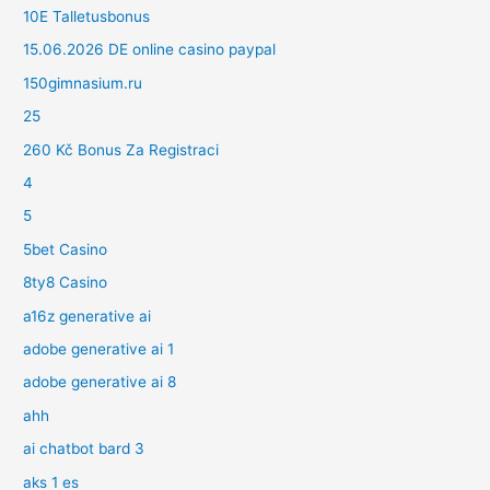
10E Talletusbonus
15.06.2026 DE online casino paypal
150gimnasium.ru
25
260 Kč Bonus Za Registraci
4
5
5bet Casino
8ty8 Casino
a16z generative ai
adobe generative ai 1
adobe generative ai 8
ahh
ai chatbot bard 3
aks 1 es