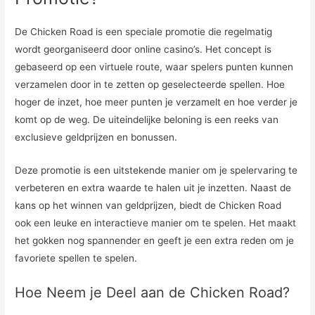
De Chicken Road is een speciale promotie die regelmatig
wordt georganiseerd door online casino’s. Het concept is
gebaseerd op een virtuele route, waar spelers punten kunnen
verzamelen door in te zetten op geselecteerde spellen. Hoe
hoger de inzet, hoe meer punten je verzamelt en hoe verder je
komt op de weg. De uiteindelijke beloning is een reeks van
exclusieve geldprijzen en bonussen.
Deze promotie is een uitstekende manier om je spelervaring te
verbeteren en extra waarde te halen uit je inzetten. Naast de
kans op het winnen van geldprijzen, biedt de Chicken Road
ook een leuke en interactieve manier om te spelen. Het maakt
het gokken nog spannender en geeft je een extra reden om je
favoriete spellen te spelen.
Hoe Neem je Deel aan de Chicken Road?