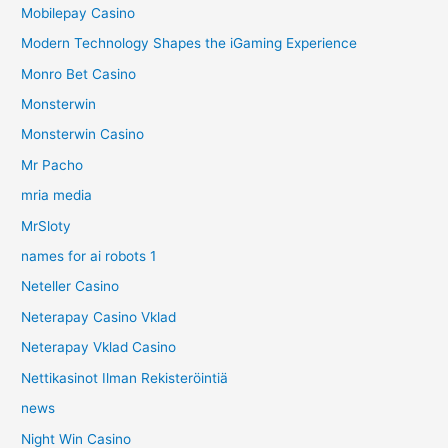
Mobilepay Casino
Modern Technology Shapes the iGaming Experience
Monro Bet Casino
Monsterwin
Monsterwin Casino
Mr Pacho
mria media
MrSloty
names for ai robots 1
Neteller Casino
Neterapay Casino Vklad
Neterapay Vklad Casino
Nettikasinot Ilman Rekisteröintiä
news
Night Win Casino