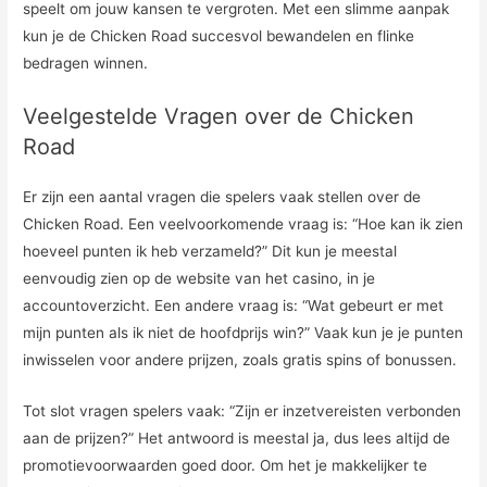
speelt om jouw kansen te vergroten. Met een slimme aanpak
kun je de Chicken Road succesvol bewandelen en flinke
bedragen winnen.
Veelgestelde Vragen over de Chicken
Road
Er zijn een aantal vragen die spelers vaak stellen over de
Chicken Road. Een veelvoorkomende vraag is: “Hoe kan ik zien
hoeveel punten ik heb verzameld?” Dit kun je meestal
eenvoudig zien op de website van het casino, in je
accountoverzicht. Een andere vraag is: “Wat gebeurt er met
mijn punten als ik niet de hoofdprijs win?” Vaak kun je je punten
inwisselen voor andere prijzen, zoals gratis spins of bonussen.
Tot slot vragen spelers vaak: “Zijn er inzetvereisten verbonden
aan de prijzen?” Het antwoord is meestal ja, dus lees altijd de
promotievoorwaarden goed door. Om het je makkelijker te