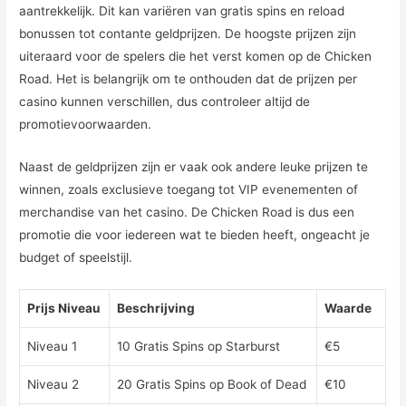
aantrekkelijk. Dit kan variëren van gratis spins en reload
bonussen tot contante geldprijzen. De hoogste prijzen zijn
uiteraard voor de spelers die het verst komen op de Chicken
Road. Het is belangrijk om te onthouden dat de prijzen per
casino kunnen verschillen, dus controleer altijd de
promotievoorwaarden.
Naast de geldprijzen zijn er vaak ook andere leuke prijzen te
winnen, zoals exclusieve toegang tot VIP evenementen of
merchandise van het casino. De Chicken Road is dus een
promotie die voor iedereen wat te bieden heeft, ongeacht je
budget of speelstijl.
Prijs Niveau
Beschrijving
Waarde
Niveau 1
10 Gratis Spins op Starburst
€5
Niveau 2
20 Gratis Spins op Book of Dead
€10