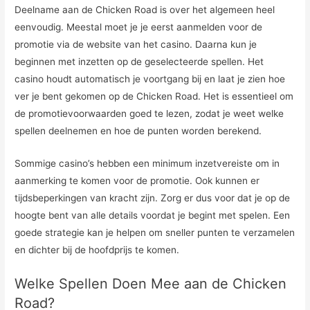
Deelname aan de Chicken Road is over het algemeen heel
eenvoudig. Meestal moet je je eerst aanmelden voor de
promotie via de website van het casino. Daarna kun je
beginnen met inzetten op de geselecteerde spellen. Het
casino houdt automatisch je voortgang bij en laat je zien hoe
ver je bent gekomen op de Chicken Road. Het is essentieel om
de promotievoorwaarden goed te lezen, zodat je weet welke
spellen deelnemen en hoe de punten worden berekend.
Sommige casino’s hebben een minimum inzetvereiste om in
aanmerking te komen voor de promotie. Ook kunnen er
tijdsbeperkingen van kracht zijn. Zorg er dus voor dat je op de
hoogte bent van alle details voordat je begint met spelen. Een
goede strategie kan je helpen om sneller punten te verzamelen
en dichter bij de hoofdprijs te komen.
Welke Spellen Doen Mee aan de Chicken
Road?