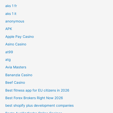
aks 1 fr
aks 1 it
anonymous
APK
Apple Pay Casino
Asino Casino
at99
atg
Avia Masters
Bananzia Casino
Beef Casino
Best fitness app for EU citizens in 2026
Best Forex Brokers Right Now 2026
best shopify plus development companies