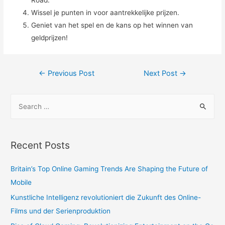
Wissel je punten in voor aantrekkelijke prijzen.
Geniet van het spel en de kans op het winnen van
geldprijzen!
←
Previous Post
Next Post
→
Recent Posts
Britain’s Top Online Gaming Trends Are Shaping the Future of
Mobile
Kunstliche Intelligenz revolutioniert die Zukunft des Online-
Films und der Serienproduktion