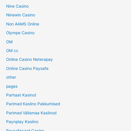
Nine Casino
Ninewin Casino
Non AAMS Online
Olympe Casino
OM
OM cc
Online Casino Neterapay
Online Casino Paysafe
other
pages
Parhaat Kasinot
Parimad Kasiino Pakkumised
Parimad Välismaa Kasiinod
Paynplay Kasiino
Paysafecard Casino