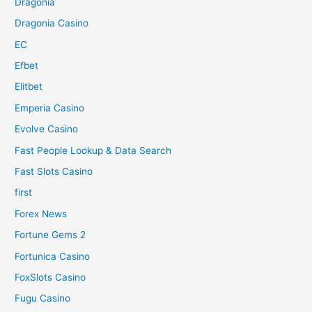
Dragonia
Dragonia Casino
EC
Efbet
Elitbet
Emperia Casino
Evolve Casino
Fast People Lookup & Data Search
Fast Slots Casino
first
Forex News
Fortune Gems 2
Fortunica Casino
FoxSlots Casino
Fugu Casino