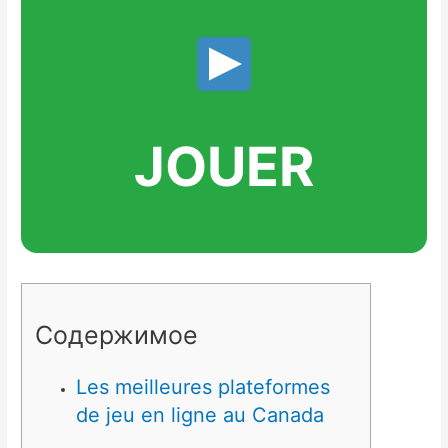
JOUER
Содержимое
Les meilleures plateformes
de jeu en ligne au Canada