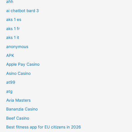
ahh
ai chatbot bard 3
aks 1 es
aks 1 fr
aks 1 it
anonymous
APK
Apple Pay Casino
Asino Casino
at99
atg
Avia Masters
Bananzia Casino
Beef Casino
Best fitness app for EU citizens in 2026