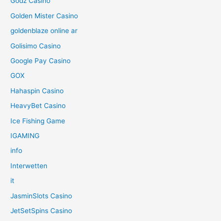
Godz Casino
Golden Mister Casino
goldenblaze online ar
Golisimo Casino
Google Pay Casino
GOX
Hahaspin Casino
HeavyBet Casino
Ice Fishing Game
IGAMING
info
Interwetten
it
JasminSlots Casino
JetSetSpins Casino