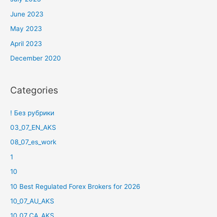
June 2023
May 2023
April 2023
December 2020
Categories
! Без рубрики
03_07_EN_AKS
08_07_es_work
1
10
10 Best Regulated Forex Brokers for 2026
10_07_AU_AKS
10_07_CA_AKS