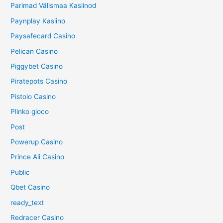
Parimad Välismaa Kasiinod
Paynplay Kasiino
Paysafecard Casino
Pelican Casino
Piggybet Casino
Piratepots Casino
Pistolo Casino
Plinko gioco
Post
Powerup Casino
Prince Ali Casino
Public
Qbet Casino
ready_text
Redracer Casino