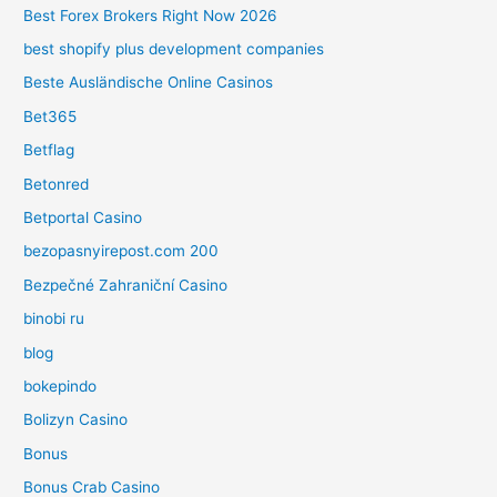
Best Forex Brokers Right Now 2026
best shopify plus development companies
Beste Ausländische Online Casinos
Bet365
Betflag
Betonred
Betportal Casino
bezopasnyirepost.com 200
Bezpečné Zahraniční Casino
binobi ru
blog
bokepindo
Bolizyn Casino
Bonus
Bonus Crab Casino