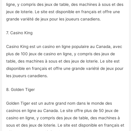
ligne, y compris des jeux de table, des machines à sous et des
jeux de loterie. Le site est disponible en français et offre une
grande variété de jeux pour les joueurs canadiens.
7. Casino King
Casino King est un casino en ligne populaire au Canada, avec
plus de 100 jeux de casino en ligne, y compris des jeux de
table, des machines à sous et des jeux de loterie. Le site est
disponible en français et offre une grande variété de jeux pour
les joueurs canadiens.
8. Golden Tiger
Golden Tiger est un autre grand nom dans le monde des
casinos en ligne au Canada. Le site offre plus de 50 jeux de
casino en ligne, y compris des jeux de table, des machines à
sous et des jeux de loterie. Le site est disponible en français et