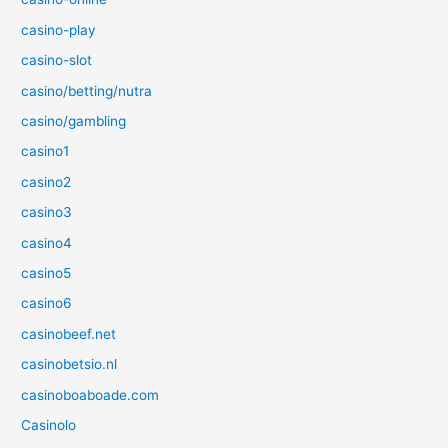
casino-play
casino-slot
casino/betting/nutra
casino/gambling
casino1
casino2
casino3
casino4
casino5
casino6
casinobeef.net
casinobetsio.nl
casinoboaboade.com
Casinolo