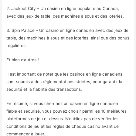
2. Jackpot City – Un casino en ligne populaire au Canada,
avec des jeux de table, des machines à sous et des loteries.
3. Spin Palace – Un casino en ligne canadien avec des jeux de
table, des machines à sous et des loteries, ainsi que des bonus
régulières.
Et bien d’autres !
Il est important de noter que les casinos en ligne canadiens
sont soumis à des réglementations strictes, pour garantir la
sécurité et la fiabilité des transactions.
En résumé, si vous cherchez un casino en ligne canadien
fiable et sécurisé, vous pouvez choisir parmi les 10 meilleures
plateformes de jeu ci-dessus. N’oubliez pas de vérifier les
conditions de jeu et les règles de chaque casino avant de
commencer à jouer.