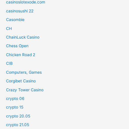
casinoslotexode.com
casinosushi 22
Casombie
CH
ChainLuck Casino
Chess Open
Chicken Road 2
CIB
Computers, Games
Corgibet Casino
Crazy Tower Сasino
crypto 06
crypto 15
crypto 20.05
crypto 21.05