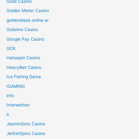
Godz Casino
Golden Mister Casino
goldenblaze online ar
Golisimo Casino
Google Pay Casino
GOX
Hahaspin Casino
HeavyBet Casino
Ice Fishing Game
IGAMING
info
Interwetten
it
JasminSlots Casino
JetSetSpins Casino