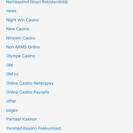
Nettikasinot Ilman Rekisteröintiä
news
Night Win Casino
Nine Casino
Ninewin Casino
Non AAMS Online
Olympe Casino
OM
OM cc
Online Casino Neterapay
Online Casino Paysafe
other
pages
Parhaat Kasinot
Parimad Kasiino Pakkumised