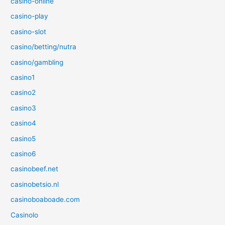
casino-online
casino-play
casino-slot
casino/betting/nutra
casino/gambling
casino1
casino2
casino3
casino4
casino5
casino6
casinobeef.net
casinobetsio.nl
casinoboaboade.com
Casinolo