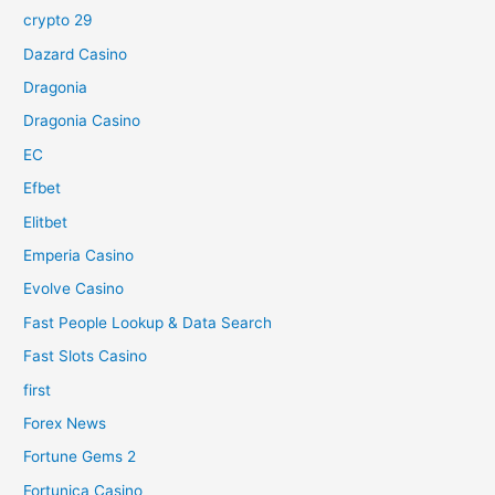
crypto 29
Dazard Casino
Dragonia
Dragonia Casino
EC
Efbet
Elitbet
Emperia Casino
Evolve Casino
Fast People Lookup & Data Search
Fast Slots Casino
first
Forex News
Fortune Gems 2
Fortunica Casino