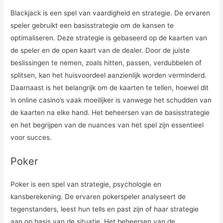
Blackjack is een spel van vaardigheid en strategie. De ervaren
speler gebruikt een basisstrategie om de kansen te
optimaliseren. Deze strategie is gebaseerd op de kaarten van
de speler en de open kaart van de dealer. Door de juiste
beslissingen te nemen, zoals hitten, passen, verdubbelen of
splitsen, kan het huisvoordeel aanzienlijk worden verminderd.
Daarnaast is het belangrijk om de kaarten te tellen, hoewel dit
in online casino’s vaak moeilijker is vanwege het schudden van
de kaarten na elke hand. Het beheersen van de basisstrategie
en het begrijpen van de nuances van het spel zijn essentieel
voor succes.
Poker
Poker is een spel van strategie, psychologie en
kansberekening. De ervaren pokerspeler analyseert de
tegenstanders, leest hun tells en past zijn of haar strategie
aan op basis van de situatie. Het beheersen van de