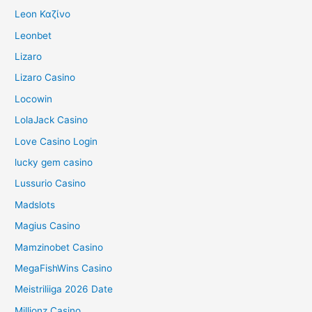
Leon Καζίνο
Leonbet
Lizaro
Lizaro Casino
Locowin
LolaJack Casino
Love Casino Login
lucky gem casino
Lussurio Casino
Madslots
Magius Casino
Mamzinobet Casino
MegaFishWins Casino
Meistriliiga 2026 Date
Millionz Casino