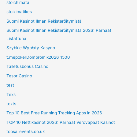
stoichimata
stoiximatikes
Suomi Kasinot Ilman Rekisteröitymistä
Suomi Kasinot Ilman Rekisteröitymistä 2026: Parhaat
Listattuna
Szybkie Wypłaty Kasyno
t.mepokerDompromik2026 1500
Talletusbonus Casino
Tesor Casino
test
Texs
texts
Top 10 Best Free Running Tracking Apps in 2026
TOP 10 Nettikasinot 2026: Parhaat Verovapaat Kasinot
topsailevents.co.uk