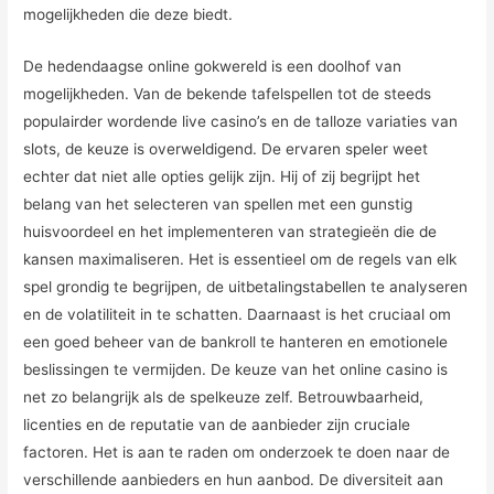
mogelijkheden die deze biedt.
De hedendaagse online gokwereld is een doolhof van
mogelijkheden. Van de bekende tafelspellen tot de steeds
populairder wordende live casino’s en de talloze variaties van
slots, de keuze is overweldigend. De ervaren speler weet
echter dat niet alle opties gelijk zijn. Hij of zij begrijpt het
belang van het selecteren van spellen met een gunstig
huisvoordeel en het implementeren van strategieën die de
kansen maximaliseren. Het is essentieel om de regels van elk
spel grondig te begrijpen, de uitbetalingstabellen te analyseren
en de volatiliteit in te schatten. Daarnaast is het cruciaal om
een goed beheer van de bankroll te hanteren en emotionele
beslissingen te vermijden. De keuze van het online casino is
net zo belangrijk als de spelkeuze zelf. Betrouwbaarheid,
licenties en de reputatie van de aanbieder zijn cruciale
factoren. Het is aan te raden om onderzoek te doen naar de
verschillende aanbieders en hun aanbod. De diversiteit aan