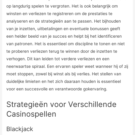
op langdurig spelen te vergroten. Het is ook belangrijk om
winsten en verliezen te registreren om de prestaties te
analyseren en de strategieën aan te passen. Het bijhouden
van je inzetten, uitbetalingen en eventuele bonussen geeft
een helder beeld van je succes en helpt bij het identificeren
van patronen. Het is essentieel om discipline te tonen en niet
te proberen verliezen terug te winnen door de inzetten te
verhogen. Dit kan leiden tot verdere verliezen en een
neerwaartse spiraal. Een ervaren speler weet wanneer hij of zij
moet stoppen, zowel bij winst als bij verlies. Het stellen van
duidelijke limieten en het zich daaraan houden is essentieel
voor een succesvolle en verantwoorde gokervaring.
Strategieën voor Verschillende
Casinospellen
Blackjack