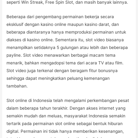
seperti Win Streak, Free Spin Slot, dan masih banyak lainnya.
Beberapa dari pengembang permainan bekerja secara
eksklusif dengan kasino online maupun kasino darat, dan
beberapa diantaranya hanya memproduksi permainan untuk
diakses di kasino online. Sementara itu, slot video biasanya
menampilkan setidaknya 5 gulungan atau lebih dan beberapa
payline. Slot video menawarkan berbagai macam tema
menarik, bahkan mengadopsi tema dari acara TV atau film.
Slot video juga terkenal dengan beragam fitur bonusnya
sehingga dapat meningkatkan peluang kemenangan
tambahan.
Slot online di Indonesia telah mengalami perkembangan pesat
dalam beberapa tahun terakhir. Dengan akses internet yang
semakin mudah dan meluas, masyarakat Indonesia semakin
tertarik pada permainan slot online sebagai bentuk hiburan
digital. Permainan ini tidak hanya memberikan kesenangan,