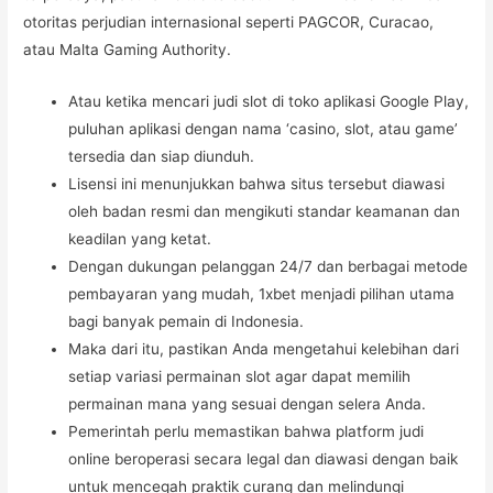
otoritas perjudian internasional seperti PAGCOR, Curacao,
atau Malta Gaming Authority.
Atau ketika mencari judi slot di toko aplikasi Google Play,
puluhan aplikasi dengan nama ‘casino, slot, atau game’
tersedia dan siap diunduh.
Lisensi ini menunjukkan bahwa situs tersebut diawasi
oleh badan resmi dan mengikuti standar keamanan dan
keadilan yang ketat.
Dengan dukungan pelanggan 24/7 dan berbagai metode
pembayaran yang mudah, 1xbet menjadi pilihan utama
bagi banyak pemain di Indonesia.
Maka dari itu, pastikan Anda mengetahui kelebihan dari
setiap variasi permainan slot agar dapat memilih
permainan mana yang sesuai dengan selera Anda.
Pemerintah perlu memastikan bahwa platform judi
online beroperasi secara legal dan diawasi dengan baik
untuk mencegah praktik curang dan melindungi