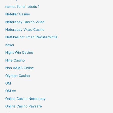
names for ai robots 1
Neteller Casino
Neterapay Casino Vklad
Neterapay Vklad Casino
Nettikasinot Ilman Rekisteröintiä
news
Night Win Casino
Nine Casino
Non AAMS Online
Olympe Casino
OM
OM cc
Online Casino Neterapay
Online Casino Paysafe