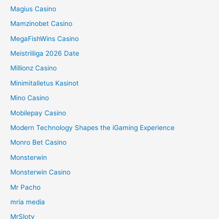
Magius Casino
Mamzinobet Casino
MegaFishWins Casino
Meistriliiga 2026 Date
Millionz Casino
Minimitalletus Kasinot
Mino Casino
Mobilepay Casino
Modern Technology Shapes the iGaming Experience
Monro Bet Casino
Monsterwin
Monsterwin Casino
Mr Pacho
mria media
MrSloty