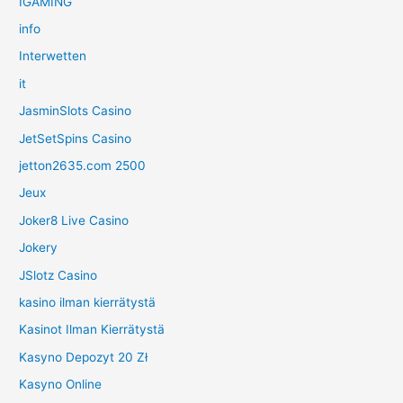
IGAMING
info
Interwetten
it
JasminSlots Casino
JetSetSpins Casino
jetton2635.com 2500
Jeux
Joker8 Live Casino
Jokery
JSlotz Casino
kasino ilman kierrätystä
Kasinot Ilman Kierrätystä
Kasyno Depozyt 20 Zł
Kasyno Online