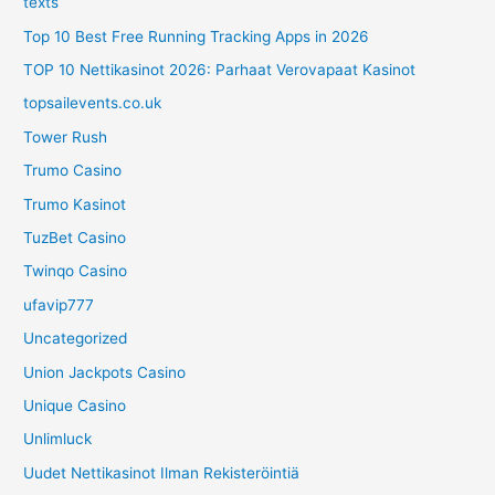
texts
Top 10 Best Free Running Tracking Apps in 2026
TOP 10 Nettikasinot 2026: Parhaat Verovapaat Kasinot
topsailevents.co.uk
Tower Rush
Trumo Casino
Trumo Kasinot
TuzBet Casino
Twinqo Casino
ufavip777
Uncategorized
Union Jackpots Casino
Unique Casino
Unlimluck
Uudet Nettikasinot Ilman Rekisteröintiä