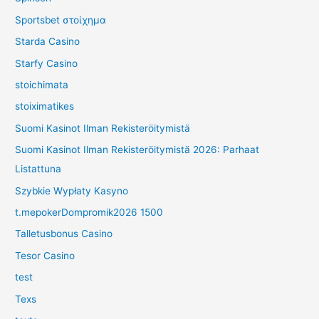
Sportsbet στοίχημα
Starda Casino
Starfy Casino
stoichimata
stoiximatikes
Suomi Kasinot Ilman Rekisteröitymistä
Suomi Kasinot Ilman Rekisteröitymistä 2026: Parhaat
Listattuna
Szybkie Wypłaty Kasyno
t.mepokerDompromik2026 1500
Talletusbonus Casino
Tesor Casino
test
Texs