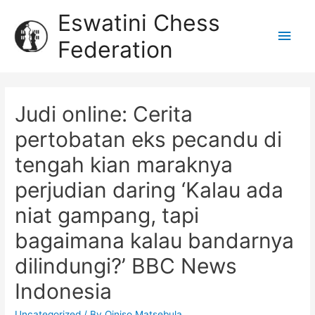
Eswatini Chess
Federation
Judi online: Cerita
pertobatan eks pecandu di
tengah kian maraknya
perjudian daring ‘Kalau ada
niat gampang, tapi
bagaimana kalau bandarnya
dilindungi?’ BBC News
Indonesia
Uncategorized
/ By
Qiniso Matsebula