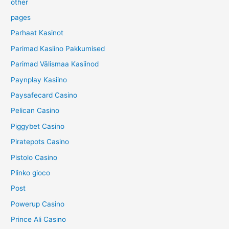
other
pages
Parhaat Kasinot
Parimad Kasiino Pakkumised
Parimad Välismaa Kasiinod
Paynplay Kasiino
Paysafecard Casino
Pelican Casino
Piggybet Casino
Piratepots Casino
Pistolo Casino
Plinko gioco
Post
Powerup Casino
Prince Ali Casino