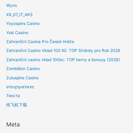
Wyns
XX_07_IT_AKS
Yoyospins Casino
Yuki Casino
Zahraniční Casina Pro České Hráče
Zahraniční Casino Vklad 100 Kč: TOP Stránky pro Rok 2026
Zahraniční casino vklad 100kc: TOP herny a bonusy (2026)
Zombillion Casino
Zuluspins Casino
στοιχηματικες
Текста
纸飞机下载
Meta