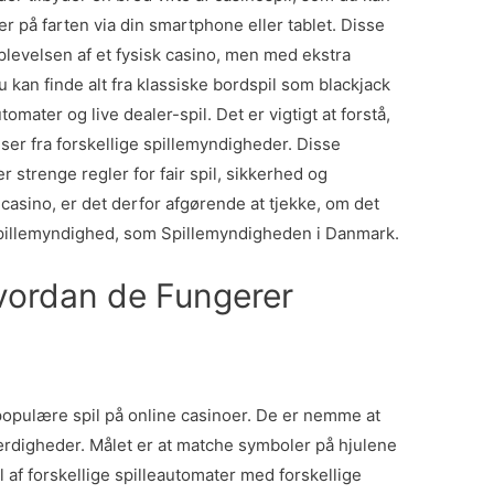
ler på farten via din smartphone eller tablet. Disse
 oplevelsen af et fysisk casino, men med ekstra
an finde alt fra klassiske bordspil som blackjack
utomater og live dealer-spil. Det er vigtigt at forstå,
ser fra forskellige spillemyndigheder. Disse
r strenge regler for fair spil, sikkerhed og
 casino, er det derfor afgørende at tjekke, om det
 spillemyndighed, som Spillemyndigheden i Danmark.
vordan de Fungerer
populære spil på online casinoer. De er nemme at
rdigheder. Målet er at matche symboler på hjulene
al af forskellige spilleautomater med forskellige