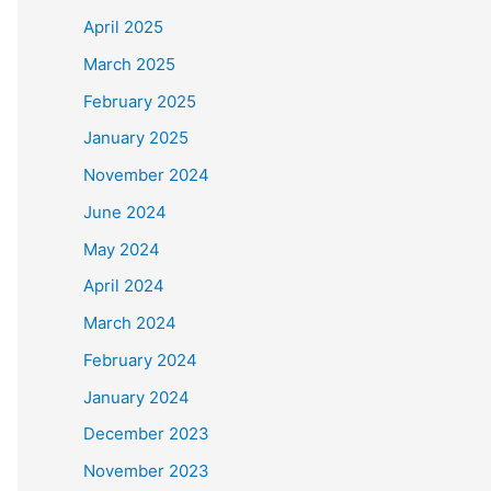
April 2025
March 2025
February 2025
January 2025
November 2024
June 2024
May 2024
April 2024
March 2024
February 2024
January 2024
December 2023
November 2023