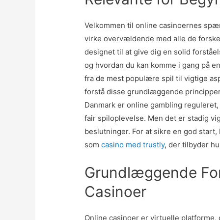
Velkommen til online casinoernes spæ
virke overvældende med alle de forskel
designet til at give dig en solid forstå
og hvordan du kan komme i gang på en 
fra de mest populære spil til vigtige as
forstå disse grundlæggende principper e
Danmark er online gambling reguleret, h
fair spiloplevelse. Men det er stadig v
beslutninger. For at sikre en god start
som
casino med trustly
, der tilbyder h
Grundlæggende Fors
Casinoer
Online casinoer er virtuelle platforme, 