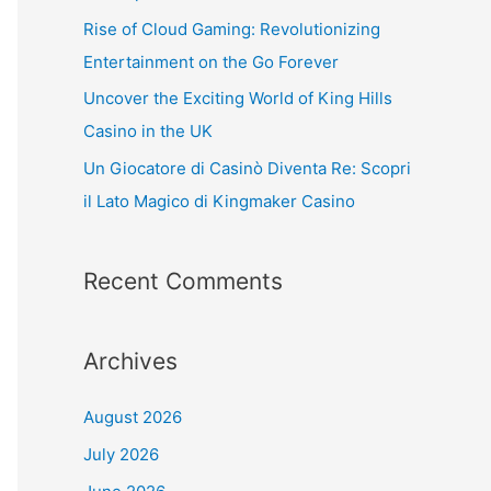
Rise of Cloud Gaming: Revolutionizing
Entertainment on the Go Forever
Uncover the Exciting World of King Hills
Casino in the UK
Un Giocatore di Casinò Diventa Re: Scopri
il Lato Magico di Kingmaker Casino
Recent Comments
Archives
August 2026
July 2026