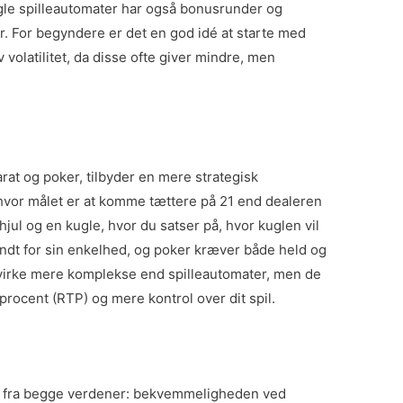
ogle spilleautomater har også bonusrunder og
ter. For begyndere er det en god idé at starte med
 volatilitet, da disse ofte giver mindre, men
arat og poker, tilbyder en mere strategisk
, hvor målet er at komme tættere på 21 end dealeren
hjul og en kugle, hvor du satser på, hvor kuglen vil
kendt for sin enkelhed, og poker kræver både held og
 virke mere komplekse end spilleautomater, men de
sprocent (RTP) og mere kontrol over dit spil.
te fra begge verdener: bekvemmeligheden ved