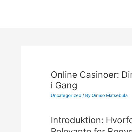
Online Casinoer: Di
i Gang
Uncategorized
/ By
Qiniso Matsebula
Introduktion: Hvorf
Relevante for Begy