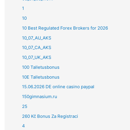
1
10
10 Best Regulated Forex Brokers for 2026
10_07_AU_AKS
10_07_CA_AKS
10_07_UK_AKS
100 Talletusbonus
10E Talletusbonus
15.06.2026 DE online casino paypal
150gimnasium.ru
25
260 Kč Bonus Za Registraci
4