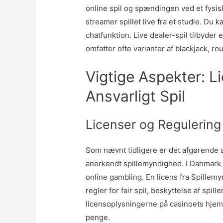
online spil og spændingen ved et fysisk
streamer spillet live fra et studie. Du
chatfunktion. Live dealer-spil tilbyder
omfatter ofte varianter af blackjack, ro
Vigtige Aspekter: L
Ansvarligt Spil
Licenser og Regulering
Som nævnt tidligere er det afgørende at
anerkendt spillemyndighed. I Danmark 
online gambling. En licens fra Spillem
regler for fair spil, beskyttelse af spill
licensoplysningerne på casinoets hjemm
penge.