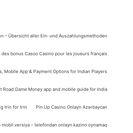
n – Übersicht aller Ein‑ und Auszahlungsmethoden
 des bonus Casoo Casino pour les joueurs français
 Mobile App & Payment Options for Indian Players
et Road Game Money app and mobile guide for India
 trin for trin
Pin Up Casino Onlayn Azərbaycan
 mobil versiya – telefondan onlayn kazino oynamaq