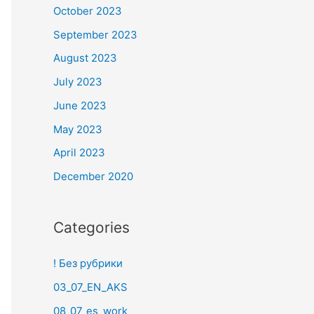
October 2023
September 2023
August 2023
July 2023
June 2023
May 2023
April 2023
December 2020
Categories
! Без рубрики
03_07_EN_AKS
08_07_es_work