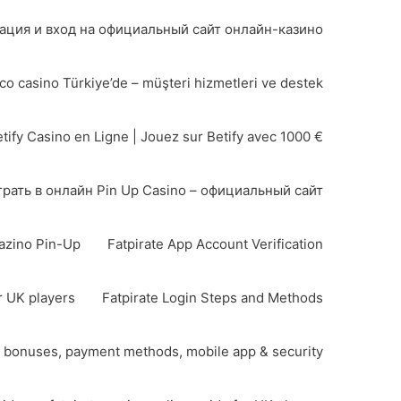
рация и вход на официальный сайт онлайн-казино
co casino Türkiye’de – müşteri hizmetleri ve destek
tify Casino en Ligne | Jouez sur Betify avec 1000 €
грать в онлайн Pin Up Casino – официальный сайт
azino Pin-Up
Fatpirate App Account Verification
or UK players
Fatpirate Login Steps and Methods
: bonuses, payment methods, mobile app & security