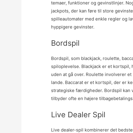
temaer, funktioner og gevinstlinjer. N
jackpots, der kan føre til store gevins
spilleautomater med enkle regler og lav
hyppigere gevinster.
Bordspil
Bordspil, som blackjack, roulette, bacc
spiloplevelse. Blackjack er et kortspil
uden at gå over. Roulette involverer et 
lande. Baccarat er et kortspil, der er 
strategiske færdigheder. Bordspil kan
tilbyder ofte en højere tilbagebetaling
Live Dealer Spil
Live dealer-spil kombinerer det beds