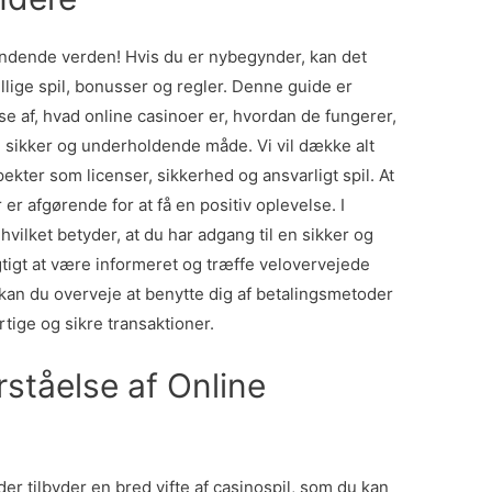
ndende verden! Hvis du er nybegynder, kan det
lige spil, bonusser og regler. Denne guide er
else af, hvad online casinoer er, hvordan de fungerer,
sikker og underholdende måde. Vi vil dække alt
pekter som licenser, sikkerhed og ansvarligt spil. At
r afgørende for at få en positiv oplevelse. I
vilket betyder, at du har adgang til en sikker og
igtigt at være informeret og træffe velovervejede
, kan du overveje at benytte dig af betalingsmetoder
urtige og sikre transaktioner.
tåelse af Online
der tilbyder en bred vifte af casinospil, som du kan