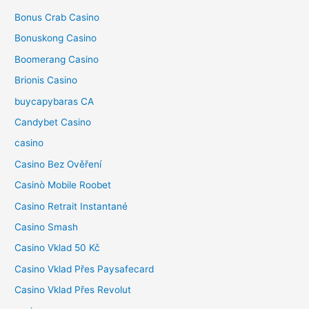
Bonus Crab Casino
Bonuskong Casino
Boomerang Casino
Brionis Casino
buycapybaras CA
Candybet Casino
casino
Casino Bez Ověření
Casinò Mobile Roobet
Casino Retrait Instantané
Casino Smash
Casino Vklad 50 Kč
Casino Vklad Přes Paysafecard
Casino Vklad Přes Revolut