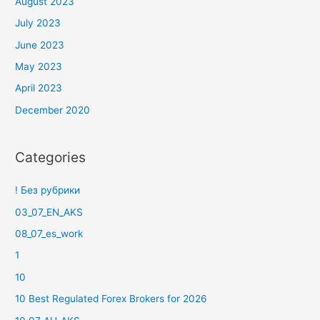
August 2023
July 2023
June 2023
May 2023
April 2023
December 2020
Categories
! Без рубрики
03_07_EN_AKS
08_07_es_work
1
10
10 Best Regulated Forex Brokers for 2026