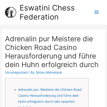
Eswatini Chess
Federation
Adrenalin pur Meistere die
Chicken Road Casino
Herausforderung und führe
dein Huhn erfolgreich durch
Uncategorized
/ By
Qiniso Matsebula
Adrenalin pur: Meistere die Chicken Road
Casino Herausforderung und führe dein
Huhn erfolgreich durch den rasanten