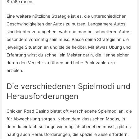
Straße rasen.
Eine weitere nützliche Strategie ist es, die unterschiedlichen
Geschwindigkeiten der Autos zu nutzen. Langsamere Autos
sind leichter zu umgehen, während man bei schnelleren Autos
besonders vorsichtig sein muss. Passe deine Strategie an die
jeweilige Situation an und bleibe flexibel. Mit etwas Übung und
Erfahrung wirst du schnell ein Meister darin, die Henne sicher
durch den Verkehr zu führen und hohe Punktzahlen zu
erzielen.
Die verschiedenen Spielmodi und
Herausforderungen
Chicken Road Casino bietet oft verschiedene Spielmodi an, die
für Abwechslung sorgen. Neben dem klassischen Modus, in
dem du einfach so lange wie möglich überleben musst, gibt es
häufig auch Herausforderungen, die spezielle Ziele erfordern.