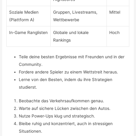
Soziale Medien
Gruppen, Livestreams,
Mittel
(Plattform A)
Wettbewerbe
In-Game Ranglisten
Globale und lokale
Hoch
Rankings
Teile deine besten Ergebnisse mit Freunden und in der
Community.
Fordere andere Spieler zu einem Wettstreit heraus.
Lerne von den Besten, indem du ihre Strategien
studierst.
Beobachte das Verkehrsaufkommen genau.
Warte auf sichere Lücken zwischen den Autos.
Nutze Power-Ups klug und strategisch.
Bleibe ruhig und konzentriert, auch in stressigen
Situationen.