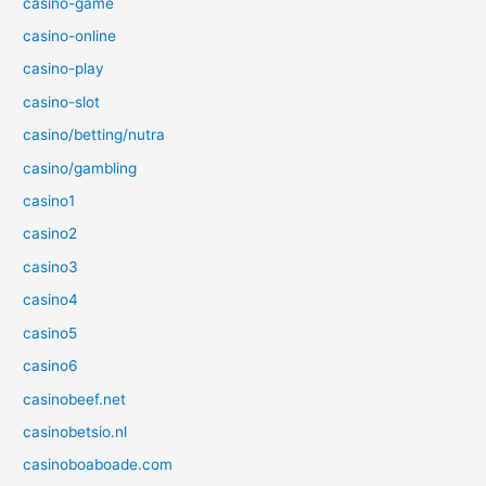
casino-game
casino-online
casino-play
casino-slot
casino/betting/nutra
casino/gambling
casino1
casino2
casino3
casino4
casino5
casino6
casinobeef.net
casinobetsio.nl
casinoboaboade.com