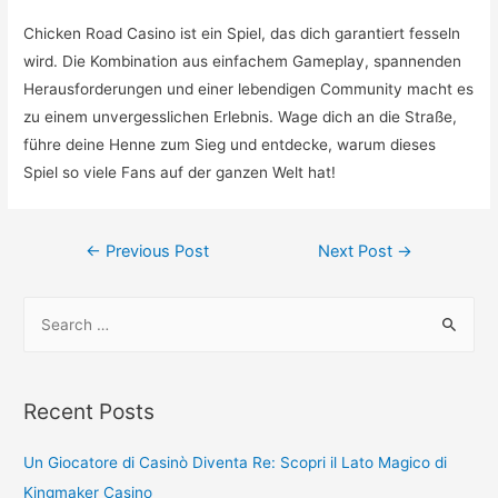
Chicken Road Casino ist ein Spiel, das dich garantiert fesseln
wird. Die Kombination aus einfachem Gameplay, spannenden
Herausforderungen und einer lebendigen Community macht es
zu einem unvergesslichen Erlebnis. Wage dich an die Straße,
führe deine Henne zum Sieg und entdecke, warum dieses
Spiel so viele Fans auf der ganzen Welt hat!
←
Previous Post
Next Post
→
Recent Posts
Un Giocatore di Casinò Diventa Re: Scopri il Lato Magico di
Kingmaker Casino