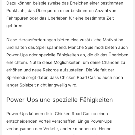
Dazu können beispielsweise das Erreichen einer bestimmten
Punktzahl, das Überqueren einer bestimmten Anzahl von
Fahrspuren oder das Überleben für eine bestimmte Zeit
gehören.
Diese Herausforderungen bieten eine zusätzliche Motivation
und halten das Spiel spannend. Manche Spielmodi bieten auch
Power-Ups oder spezielle Fähigkeiten an, die dir das Überleben
erleichtern. Nutze diese Möglichkeiten, um deine Chancen zu
erhöhen und neue Rekorde aufzustellen. Die Vielfalt der
Spielmodi sorgt dafür, dass Chicken Road Casino auch nach
langer Spielzeit nicht langweilig wird.
Power-Ups und spezielle Fähigkeiten
Power-Ups können dir in Chicken Road Casino einen
entscheidenden Vorteil verschaffen. Einige Power-Ups
verlangsamen den Verkehr, andere machen die Henne