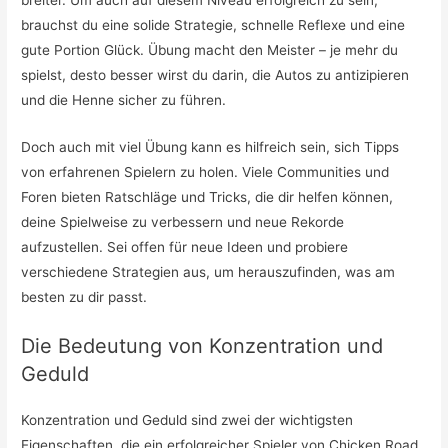
brauchst du eine solide Strategie, schnelle Reflexe und eine
gute Portion Glück. Übung macht den Meister – je mehr du
spielst, desto besser wirst du darin, die Autos zu antizipieren
und die Henne sicher zu führen.
Doch auch mit viel Übung kann es hilfreich sein, sich Tipps
von erfahrenen Spielern zu holen. Viele Communities und
Foren bieten Ratschläge und Tricks, die dir helfen können,
deine Spielweise zu verbessern und neue Rekorde
aufzustellen. Sei offen für neue Ideen und probiere
verschiedene Strategien aus, um herauszufinden, was am
besten zu dir passt.
Die Bedeutung von Konzentration und
Geduld
Konzentration und Geduld sind zwei der wichtigsten
Eigenschaften, die ein erfolgreicher Spieler von Chicken Road