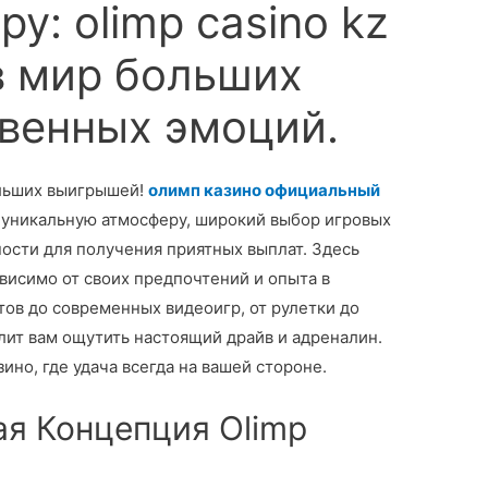
ру: olimp casino kz
 в мир больших
овенных эмоций.
ольших выигрышей!
олимп казино официальный
 уникальную атмосферу, широкий выбор игровых
ости для получения приятных выплат. Здесь
ависимо от своих предпочтений и опыта в
тов до современных видеоигр, от рулетки до
лит вам ощутить настоящий драйв и адреналин.
ино, где удача всегда на вашей стороне.
я Концепция Olimp