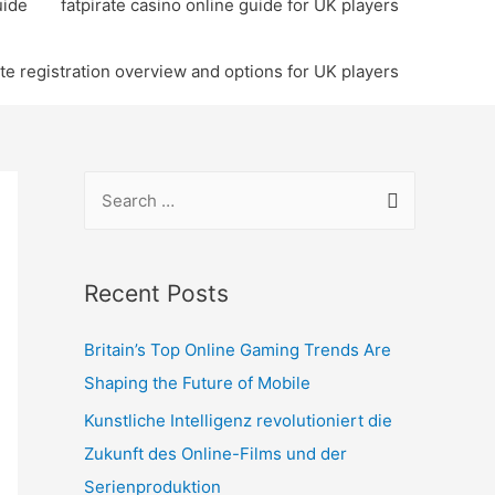
uide
fatpirate casino online guide for UK players
ate registration overview and options for UK players
Recent Posts
Britain’s Top Online Gaming Trends Are
Shaping the Future of Mobile
Kunstliche Intelligenz revolutioniert die
Zukunft des Online-Films und der
Serienproduktion