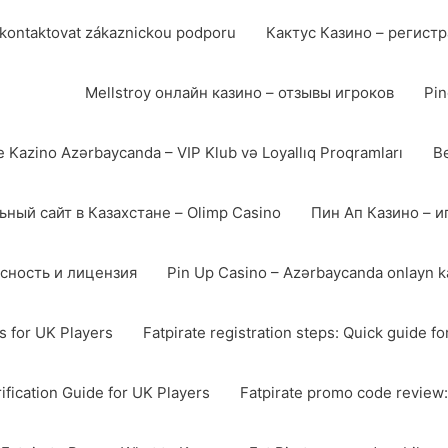
 kontaktovat zákaznickou podporu
Кактус Казино – регист
Mellstroy онлайн казино – отзывы игроков
Pin
e Kazino Azərbaycanda – VIP Klub və Loyallıq Proqramları
Be
ный сайт в Казахстане – Olimp Casino
Пин Ап Казино – и
асность и лицензия
Pin Up Casino – Azərbaycanda onlayn k
s for UK Players
Fatpirate registration steps: Quick guide f
ification Guide for UK Players
Fatpirate promo code review