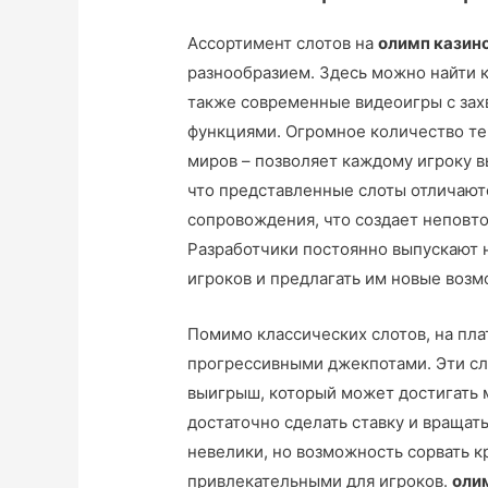
Ассортимент слотов на
олимп казин
разнообразием. Здесь можно найти к
также современные видеоигры с за
функциями. Огромное количество те
миров – позволяет каждому игроку в
что представленные слоты отличают
сопровождения, что создает неповто
Разработчики постоянно выпускают 
игроков и предлагать им новые воз
Помимо классических слотов, на пл
прогрессивными джекпотами. Эти сл
выигрыш, который может достигать 
достаточно сделать ставку и враща
невелики, но возможность сорвать к
привлекательными для игроков.
оли