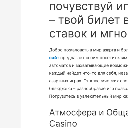
почувствуй иг
– твой билет
ставок и мгн
Добро пожаловать в мир азарта и б
сайт
предлагает своим посетителям
автоматов и захватывающие возможн
каждый найдет что-то для себя, нез
азартных играх. От классических сло
блэкджека – разнообразие игр позво
Погрузитесь в увлекательный мир каз
Атмосфера и Обща
Casino