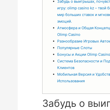
Забудь о выигрышах, почувс
игру: olimp casino kz – твой 
мир больших ставок и мгно
эмоций.
Атмосфера и Общая Концеп
Olimp Casino
Разнообразие Игровых Авто
Популярные Слоты
Бонусы и Акции Olimp Casin
Система Безопасности и По
Клиентов
Мобильная Версия и Удобст
Использования
Забудь о выи