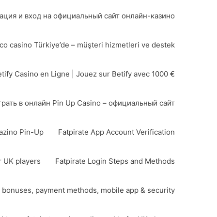
рация и вход на официальный сайт онлайн-казино
co casino Türkiye’de – müşteri hizmetleri ve destek
tify Casino en Ligne | Jouez sur Betify avec 1000 €
грать в онлайн Pin Up Casino – официальный сайт
azino Pin-Up
Fatpirate App Account Verification
or UK players
Fatpirate Login Steps and Methods
: bonuses, payment methods, mobile app & security