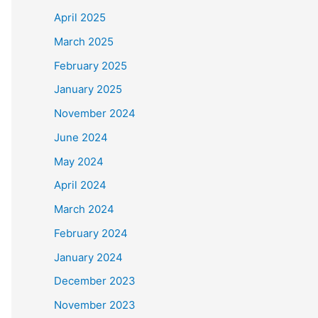
April 2025
March 2025
February 2025
January 2025
November 2024
June 2024
May 2024
April 2024
March 2024
February 2024
January 2024
December 2023
November 2023