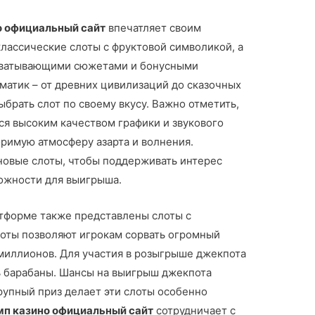
о официальный сайт
впечатляет своим
лассические слоты с фруктовой символикой, а
хватывающими сюжетами и бонусными
матик – от древних цивилизаций до сказочных
ыбрать слот по своему вкусу. Важно отметить,
ся высоким качеством графики и звукового
римую атмосферу азарта и волнения.
новые слоты, чтобы поддерживать интерес
можности для выигрыша.
атформе также представлены слоты с
оты позволяют игрокам сорвать огромный
миллионов. Для участия в розыгрыше джекпота
ть барабаны. Шансы на выигрыш джекпота
рупный приз делает эти слоты особенно
мп казино официальный сайт
сотрудничает с