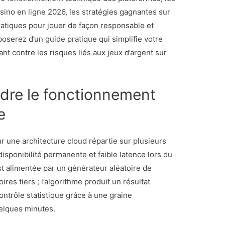
sino en ligne 2026, les stratégies gagnantes sur
ratiques pour jouer de façon responsable et
poserez d’un guide pratique qui simplifie votre
nt contre les risques liés aux jeux d’argent sur
ndre le fonctionnement
e
 une architecture cloud répartie sur plusieurs
isponibilité permanente et faible latence lors du
t alimentée par un générateur aléatoire de
res tiers ; l’algorithme produit un résultat
ontrôle statistique grâce à une graine
elques minutes.