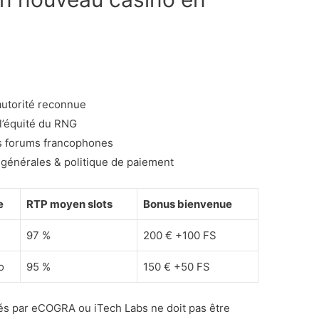
autorité reconnue
l’équité du RNG
urs forums francophones
 générales & politique de paiement
e
RTP moyen slots
Bonus bienvenue
97 %
200 € +100 FS
o
95 %
150 € +50 FS
sés par eCOGRA ou iTech Labs ne doit pas être