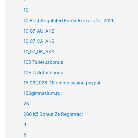
10
10 Best Regulated Forex Brokers for 2026
10_07_AU_AKS
10_07_CA_AKS
10_07_UK_AKS
100 Talletusbonus
10E Talletusbonus
15.06.2026 DE online casino paypal
150gimnasium.ru
25
260 Kč Bonus Za Registraci
4
5