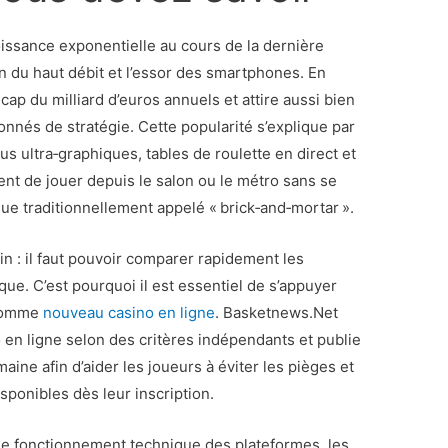
issance exponentielle au cours de la dernière
n du haut débit et l’essor des smartphones. En
cap du milliard d’euros annuels et attire aussi bien
onnés de stratégie. Cette popularité s’explique par
us ultra‑graphiques, tables de roulette en direct et
nt de jouer depuis le salon ou le métro sans se
e traditionnellement appelé « brick‑and‑mortar ».
in : il faut pouvoir comparer rapidement les
nique. C’est pourquoi il est essentiel de s’appuyer
 comme
nouveau casino en ligne
. Basketnews.Net
en ligne selon des critères indépendants et publie
ine afin d’aider les joueurs à éviter les pièges et
sponibles dès leur inscription.
e fonctionnement technique des plateformes, les