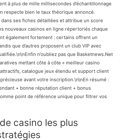
nt à plus de mille millisecondes d’échantillonnage
n respecte bien le taux théorique annoncé.
ans ses fiches détaillées et attribue un score
i les nouveaux casinos en ligne répertoriés chaque
nt également fortement : certains offrent un
tandis que d’autres proposent un club VIP avec
alifiée.\n\nEnfin n’oubliez pas que Basketnews.Net
atives mettant côte à côte « meilleur casino
attractifs, catalogue jeux étendu et support client
 précieuse avant votre inscription.\n\nEn résumé :
épendant + bonne réputation client + bonus
comme point de référence unique pour filtrer vos
 de casino les plus
stratégies