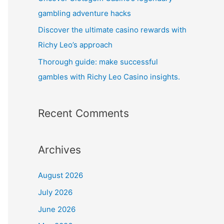
gambling adventure hacks
Discover the ultimate casino rewards with
Richy Leo’s approach
Thorough guide: make successful
gambles with Richy Leo Casino insights.
Recent Comments
Archives
August 2026
July 2026
June 2026