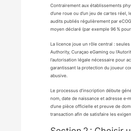
Contrairement aux établissements phys
d’une roue ou d’un jeu de cartes réel, 
audits publiés régulièrement par eCOG
moyen déclaré (par exemple 96 % pour 
La licence joue un rôle central : seule
Authority, Curaçao eGaming ou l’Autori
l’autorisation légale nécessaire pour 
garantissant la protection du joueur con
abusive.
Le processus d’inscription débute gén
nom, date de naissance et adresse e‑mai
d’une pièce officielle et preuve de dom
transaction afin de satisfaire les exi
Section 2 : Choisir