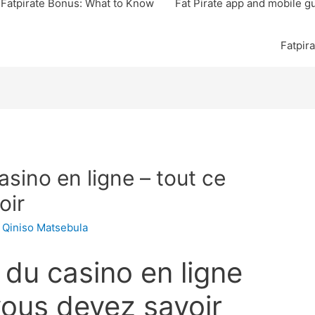
Fatpirate Bonus: What to Know
Fat Pirate app and mobile g
Fatpir
sino en ligne – tout ce
oir
y
Qiniso Matsebula
du casino en ligne
vous devez savoir