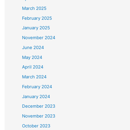
March 2025
February 2025
January 2025
November 2024
June 2024
May 2024
April 2024
March 2024
February 2024
January 2024
December 2023
November 2023
October 2023