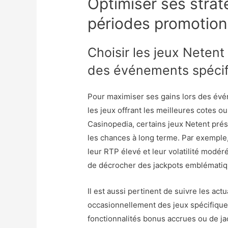
Optimiser ses strat
périodes promotion
Choisir les jeux Netent
des événements spéci
Pour maximiser ses gains lors des évén
les jeux offrant les meilleures cotes o
Casinopedia, certains jeux Netent pré
les chances à long terme. Par exemple
leur RTP élevé et leur volatilité modé
de décrocher des jackpots emblématiq
Il est aussi pertinent de suivre les act
occasionnellement des jeux spécifiqu
fonctionnalités bonus accrues ou de jac