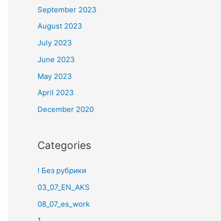
September 2023
August 2023
July 2023
June 2023
May 2023
April 2023
December 2020
Categories
! Без рубрики
03_07_EN_AKS
08_07_es_work
1