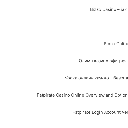
Bizzo Casino – jak
Pinco Onlin
Олимп казино официаль
Vodka онлайн казино – безоп
Fatpirate Casino Online Overview and Option
Fatpirate Login Account Ver