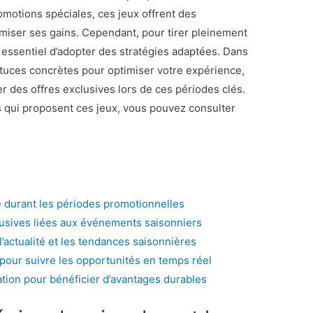
motions spéciales, ces jeux offrent des
iser ses gains. Cependant, pour tirer pleinement
t essentiel d’adopter des stratégies adaptées. Dans
stuces concrètes pour optimiser votre expérience,
er des offres exclusives lors de ces périodes clés.
s qui proposent ces jeux, vous pouvez consulter
e durant les périodes promotionnelles
clusives liées aux événements saisonniers
l’actualité et les tendances saisonnières
s pour suivre les opportunités en temps réel
sation pour bénéficier d’avantages durables