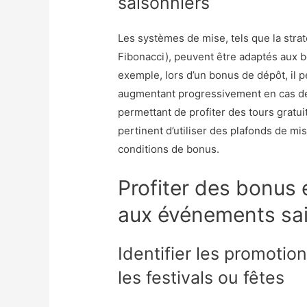
saisonniers
Les systèmes de mise, tels que la stra
Fibonacci), peuvent être adaptés aux b
exemple, lors d’un bonus de dépôt, il p
augmentant progressivement en cas de 
permettant de profiter des tours gratui
pertinent d’utiliser des plafonds de mi
conditions de bonus.
Profiter des bonus e
aux événements sa
Identifier les promoti
les festivals ou fêtes