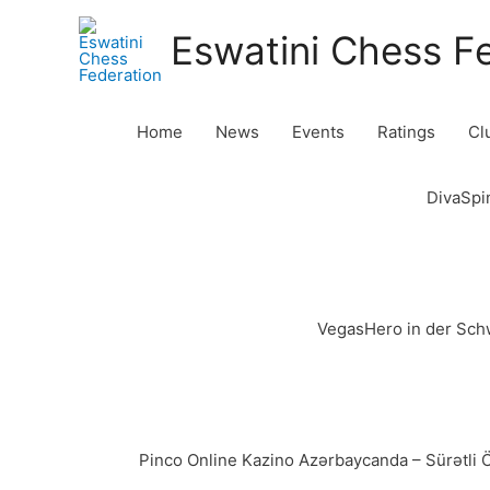
Eswatini Chess F
Home
News
Events
Ratings
Cl
DivaSpin
VegasHero in der Schw
Pinco Online Kazino Azərbaycanda – Sürətli 