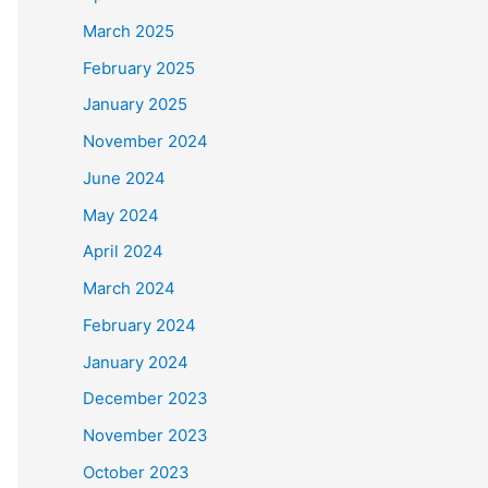
March 2025
February 2025
January 2025
November 2024
June 2024
May 2024
April 2024
March 2024
February 2024
January 2024
December 2023
November 2023
October 2023