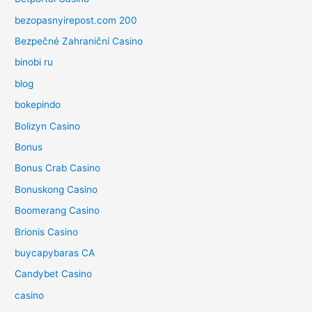
bezopasnyirepost.com 200
Bezpečné Zahraniční Casino
binobi ru
blog
bokepindo
Bolizyn Casino
Bonus
Bonus Crab Casino
Bonuskong Casino
Boomerang Casino
Brionis Casino
buycapybaras CA
Candybet Casino
casino