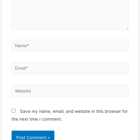
Save my name, email, and website in this browser for
the next time I comment.