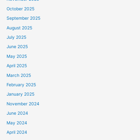
October 2025
September 2025
August 2025
July 2025
June 2025
May 2025
April 2025
March 2025
February 2025
January 2025
November 2024
June 2024
May 2024
April 2024