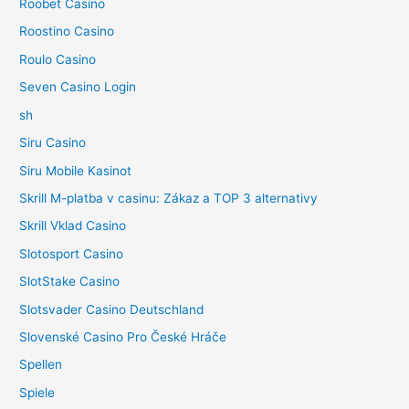
Roobet Casino
Roostino Casino
Roulo Casino
Seven Casino Login
sh
Siru Casino
Siru Mobile Kasinot
Skrill M-platba v casinu: Zákaz a TOP 3 alternativy
Skrill Vklad Casino
Slotosport Casino
SlotStake Casino
Slotsvader Casino Deutschland
Slovenské Casino Pro České Hráče
Spellen
Spiele