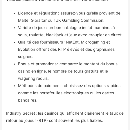
Licence et régulation : assurez‑vous qu’elle provient de
Malte, Gibraltar ou l’UK Gambling Commission.
Variété de jeux : un bon catalogue inclut machines à
sous, roulette, blackjack et jeux avec croupier en direct.
Qualité des fournisseurs : NetEnt, Microgaming et
Evolution offrent des RTP élevés et des graphismes
soignés.
Bonus et promotions : comparez le montant du bonus
casino en ligne, le nombre de tours gratuits et le
wagering requis.
Méthodes de paiement : choisissez des options rapides
comme les portefeuilles électroniques ou les cartes
bancaires.
Industry Secret : les casinos qui affichent clairement le taux de
retour au joueur (RTP) sont souvent les plus fiables.