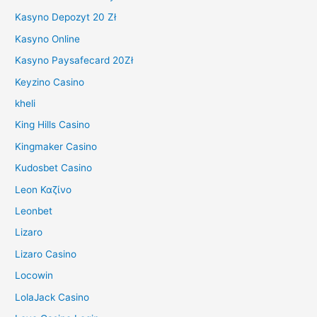
Kasyno Depozyt 20 Zł
Kasyno Online
Kasyno Paysafecard 20Zł
Keyzino Casino
kheli
King Hills Casino
Kingmaker Casino
Kudosbet Casino
Leon Καζίνο
Leonbet
Lizaro
Lizaro Casino
Locowin
LolaJack Casino