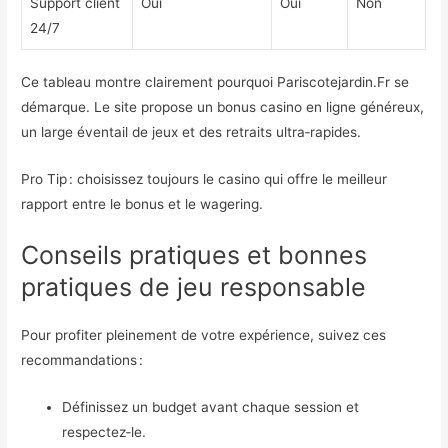
Support client
Oui
Oui
Non
24/7
Ce tableau montre clairement pourquoi Pariscotejardin.Fr se
démarque. Le site propose un bonus casino en ligne généreux,
un large éventail de jeux et des retraits ultra‑rapides.
Pro Tip : choisissez toujours le casino qui offre le meilleur
rapport entre le bonus et le wagering.
Conseils pratiques et bonnes
pratiques de jeu responsable
Pour profiter pleinement de votre expérience, suivez ces
recommandations :
Définissez un budget avant chaque session et
respectez‑le.