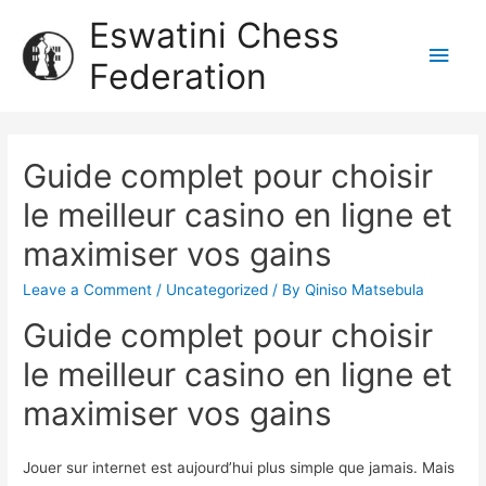
Eswatini Chess
Federation
Guide complet pour choisir
le meilleur casino en ligne et
maximiser vos gains
Leave a Comment
/
Uncategorized
/ By
Qiniso Matsebula
Guide complet pour choisir
le meilleur casino en ligne et
maximiser vos gains
Jouer sur internet est aujourd’hui plus simple que jamais. Mais