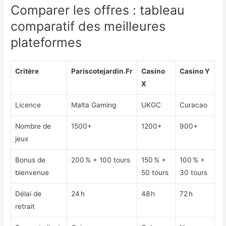
Comparer les offres : tableau
comparatif des meilleures
plateformes
Critère
Pariscotejardin.Fr
Casino
Casino Y
X
Licence
Malta Gaming
UKGC
Curacao
Nombre de
1500+
1200+
900+
jeux
Bonus de
200 % + 100 tours
150 % +
100 % +
bienvenue
50 tours
30 tours
Délai de
24 h
48 h
72 h
retrait