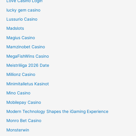
Love Casino Login
lucky gem casino
Lussurio Casino
Madslots
Magius Casino
Mamzinobet Casino
MegaFishWins Casino
Meistriliiga 2026 Date
Millionz Casino
Minimitalletus Kasinot
Mino Casino
Mobilepay Casino
Modern Technology Shapes the iGaming Experience
Monro Bet Casino
Monsterwin