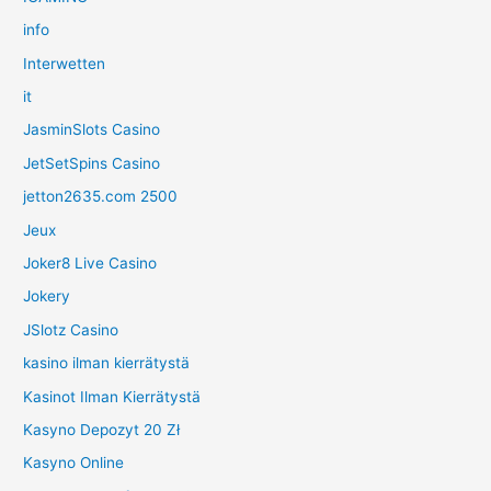
info
Interwetten
it
JasminSlots Casino
JetSetSpins Casino
jetton2635.com 2500
Jeux
Joker8 Live Casino
Jokery
JSlotz Casino
kasino ilman kierrätystä
Kasinot Ilman Kierrätystä
Kasyno Depozyt 20 Zł
Kasyno Online