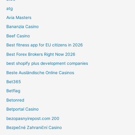
atg
Avia Masters
Bananzia Casino
Beef Casino
Best fitness app for EU citizens in 2026
Best Forex Brokers Right Now 2026
best shopify plus development companies
Beste Ausländische Online Casinos
Bet365
Betflag
Betonred
Betportal Casino
bezopasnyirepost.com 200
Bezpečné Zahraniční Casino