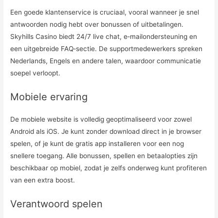
Een goede klantenservice is cruciaal, vooral wanneer je snel
antwoorden nodig hebt over bonussen of uitbetalingen.
Skyhills Casino biedt 24/7 live chat, e‑mailondersteuning en
een uitgebreide FAQ‑sectie. De supportmedewerkers spreken
Nederlands, Engels en andere talen, waardoor communicatie
soepel verloopt.
Mobiele ervaring
De mobiele website is volledig geoptimaliseerd voor zowel
Android als iOS. Je kunt zonder download direct in je browser
spelen, of je kunt de gratis app installeren voor een nog
snellere toegang. Alle bonussen, spellen en betaalopties zijn
beschikbaar op mobiel, zodat je zelfs onderweg kunt profiteren
van een extra boost.
Verantwoord spelen