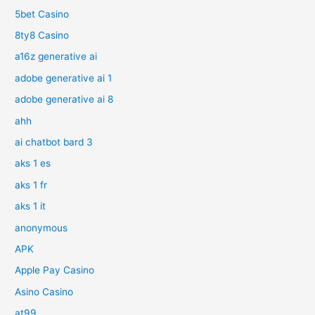
5bet Casino
8ty8 Casino
a16z generative ai
adobe generative ai 1
adobe generative ai 8
ahh
ai chatbot bard 3
aks 1 es
aks 1 fr
aks 1 it
anonymous
APK
Apple Pay Casino
Asino Casino
at99