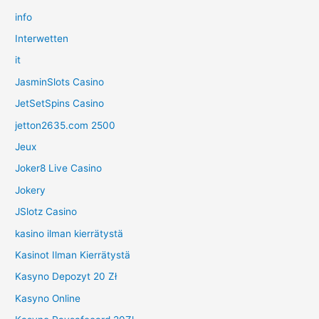
info
Interwetten
it
JasminSlots Casino
JetSetSpins Casino
jetton2635.com 2500
Jeux
Joker8 Live Casino
Jokery
JSlotz Casino
kasino ilman kierrätystä
Kasinot Ilman Kierrätystä
Kasyno Depozyt 20 Zł
Kasyno Online