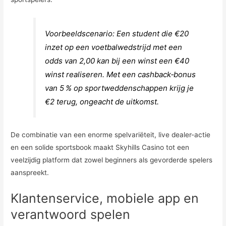
Voorbeeldscenario: Een student die €20
inzet op een voetbalwedstrijd met een
odds van 2,00 kan bij een winst een €40
winst realiseren. Met een cashback‑bonus
van 5 % op sportweddenschappen krijg je
€2 terug, ongeacht de uitkomst.
De combinatie van een enorme spelvariëteit, live dealer-actie
en een solide sportsbook maakt Skyhills Casino tot een
veelzijdig platform dat zowel beginners als gevorderde spelers
aanspreekt.
Klantenservice, mobiele app en
verantwoord spelen