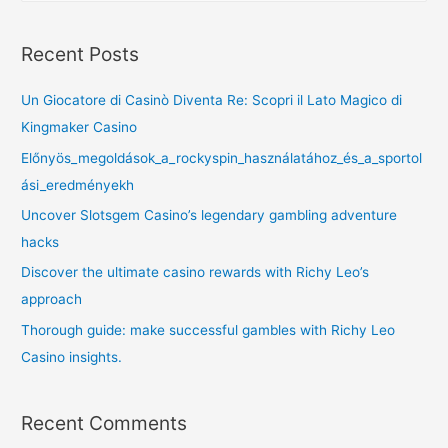
Recent Posts
Un Giocatore di Casinò Diventa Re: Scopri il Lato Magico di
Kingmaker Casino
Előnyös_megoldások_a_rockyspin_használatához_és_a_sportol
ási_eredményekh
Uncover Slotsgem Casino’s legendary gambling adventure
hacks
Discover the ultimate casino rewards with Richy Leo’s
approach
Thorough guide: make successful gambles with Richy Leo
Casino insights.
Recent Comments