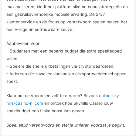
maximaliseren, biedt het platform slimme bonusstrategieën en
een gebruiksvriendelijke mobiele ervaring. De 24/7
klantenservice en de focus op verantwoord spelen maken het
een veilige en betrouwbare keuze.
Aanbevolen voor:
– Studenten met een beperkt budget die extra speeltegoed
willen.
– Spelers die snelle uitbetalingen via crypto waarderen.
– Iedereen die zowel casinospellen als sportweddenschappen
zoekt.
Klaar om de voordelen zelf te ervaren? Bezoek
online-sky-
hills-casino-nl.com
en ontdek hoe Skyhills Casino jouw
speelbudget een flinke boost kan geven.
Speel altijd verantwoord en stel je limieten voordat je begint.