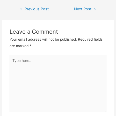
←
Previous Post
Next Post
→
Leave a Comment
Your email address will not be published.
Required fields
are marked
*