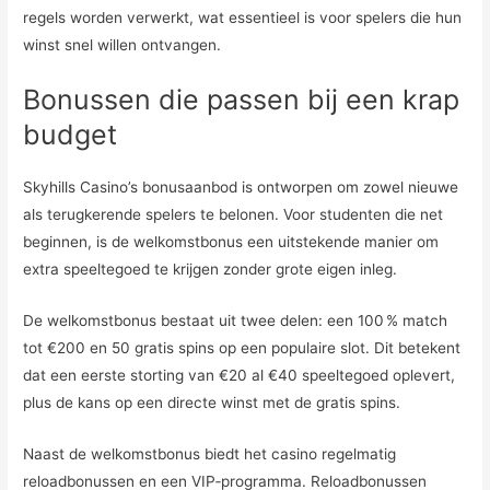
regels worden verwerkt, wat essentieel is voor spelers die hun
winst snel willen ontvangen.
Bonussen die passen bij een krap
budget
Skyhills Casino’s bonusaanbod is ontworpen om zowel nieuwe
als terugkerende spelers te belonen. Voor studenten die net
beginnen, is de welkomstbonus een uitstekende manier om
extra speeltegoed te krijgen zonder grote eigen inleg.
De welkomstbonus bestaat uit twee delen: een 100 % match
tot €200 en 50 gratis spins op een populaire slot. Dit betekent
dat een eerste storting van €20 al €40 speeltegoed oplevert,
plus de kans op een directe winst met de gratis spins.
Naast de welkomstbonus biedt het casino regelmatig
reloadbonussen en een VIP‑programma. Reloadbonussen