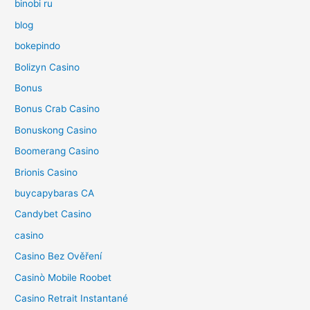
binobi ru
blog
bokepindo
Bolizyn Casino
Bonus
Bonus Crab Casino
Bonuskong Casino
Boomerang Casino
Brionis Casino
buycapybaras CA
Candybet Casino
casino
Casino Bez Ověření
Casinò Mobile Roobet
Casino Retrait Instantané