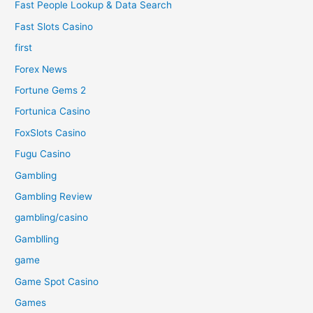
Fast People Lookup & Data Search
Fast Slots Casino
first
Forex News
Fortune Gems 2
Fortunica Casino
FoxSlots Casino
Fugu Casino
Gambling
Gambling Review
gambling/casino
Gamblling
game
Game Spot Casino
Games