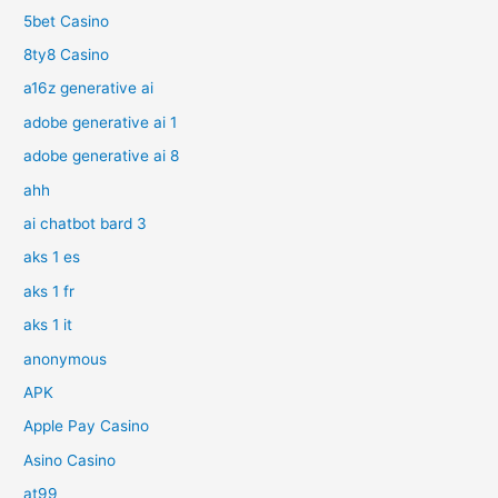
5bet Casino
8ty8 Casino
a16z generative ai
adobe generative ai 1
adobe generative ai 8
ahh
ai chatbot bard 3
aks 1 es
aks 1 fr
aks 1 it
anonymous
APK
Apple Pay Casino
Asino Casino
at99