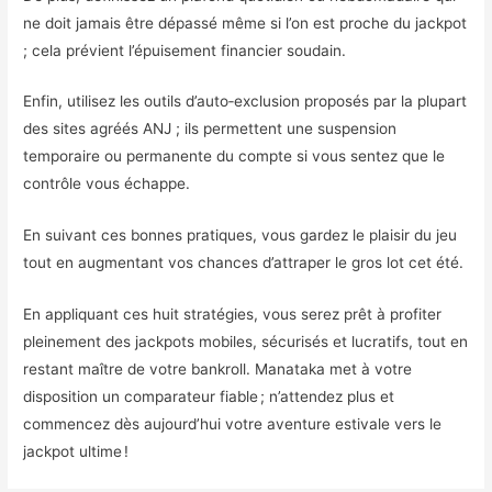
ne doit jamais être dépassé même si l’on est proche du jackpot
; cela prévient l’épuisement financier soudain.
Enfin, utilisez les outils d’auto‑exclusion proposés par la plupart
des sites agréés ANJ ; ils permettent une suspension
temporaire ou permanente du compte si vous sentez que le
contrôle vous échappe.
En suivant ces bonnes pratiques, vous gardez le plaisir du jeu
tout en augmentant vos chances d’attraper le gros lot cet été.
En appliquant ces huit stratégies, vous serez prêt à profiter
pleinement des jackpots mobiles, sécurisés et lucratifs, tout en
restant maître de votre bankroll. Manataka met à votre
disposition un comparateur fiable ; n’attendez plus et
commencez dès aujourd’hui votre aventure estivale vers le
jackpot ultime !