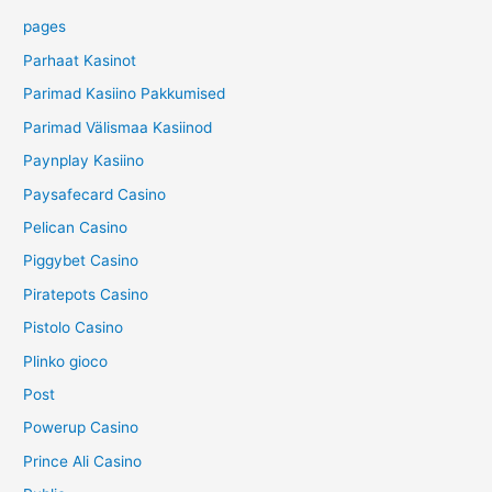
pages
Parhaat Kasinot
Parimad Kasiino Pakkumised
Parimad Välismaa Kasiinod
Paynplay Kasiino
Paysafecard Casino
Pelican Casino
Piggybet Casino
Piratepots Casino
Pistolo Casino
Plinko gioco
Post
Powerup Casino
Prince Ali Casino