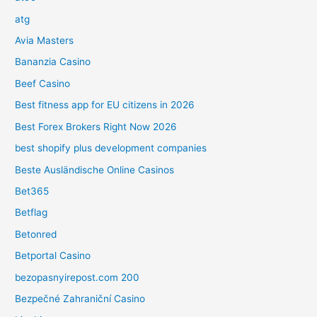
atg
Avia Masters
Bananzia Casino
Beef Casino
Best fitness app for EU citizens in 2026
Best Forex Brokers Right Now 2026
best shopify plus development companies
Beste Ausländische Online Casinos
Bet365
Betflag
Betonred
Betportal Casino
bezopasnyirepost.com 200
Bezpečné Zahraniční Casino