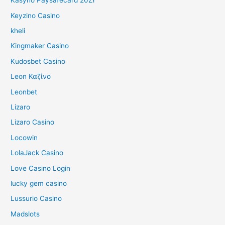
Kasyno Paysafecard 20Zł
Keyzino Casino
kheli
Kingmaker Casino
Kudosbet Casino
Leon Καζίνο
Leonbet
Lizaro
Lizaro Casino
Locowin
LolaJack Casino
Love Casino Login
lucky gem casino
Lussurio Casino
Madslots