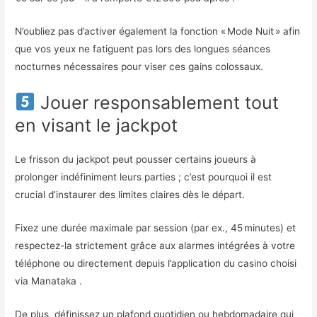
N’oubliez pas d’activer également la fonction « Mode Nuit » afin
que vos yeux ne fatiguent pas lors des longues séances
nocturnes nécessaires pour viser ces gains colossaux.
Jouer responsablement tout
en visant le jackpot
Le frisson du jackpot peut pousser certains joueurs à
prolonger indéfiniment leurs parties ; c’est pourquoi il est
crucial d’instaurer des limites claires dès le départ.
Fixez une durée maximale par session (par ex., 45 minutes) et
respectez-la strictement grâce aux alarmes intégrées à votre
téléphone ou directement depuis l’application du casino choisi
via Manataka .
De plus, définissez un plafond quotidien ou hebdomadaire qui