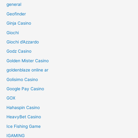
general
Geofinder
Ginja Casino
Giochi
Giochi d’Azzardo
Godz Casino
Golden Mister Casino
goldenblaze online ar
Golisimo Casino
Google Pay Casino
GOX
Hahaspin Casino
HeavyBet Casino
Ice Fishing Game
IGAMING