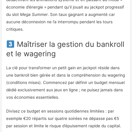
économie d’énergie » pendant qu’il jouait au jackpot progressif
du slot
Mega Summer
. Son taux gagnant a augmenté car
aucune déconnexion ne l’a interrompu pendant les tours
critiques.
Maîtriser la gestion du bankroll
et le wagering
La clé pour transformer un petit gain en jackpot réside dans
une bankroll bien gérée et dans la compréhension du wagering
(conditions mises). Commencez par définir un budget mensuel
dédié exclusivement aux jeux en ligne ; ne puisez jamais dans
vos économies essentielles.
Divisez ce budget en sessions quotidiennes limitées : par
exemple €20 répartis sur quatre soirées ne dépasse pas €5
par session et limite le risque d’épuisement rapide du capital.