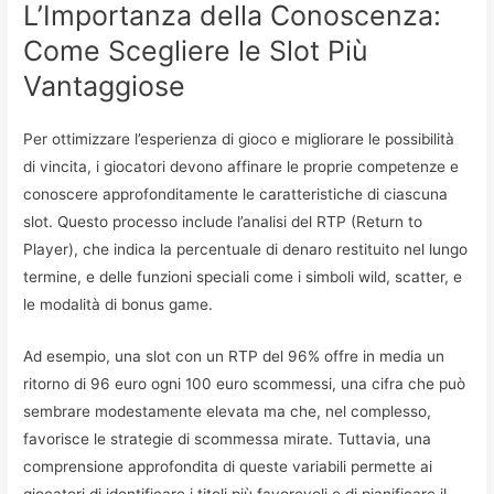
L’Importanza della Conoscenza:
Come Scegliere le Slot Più
Vantaggiose
Per ottimizzare l’esperienza di gioco e migliorare le possibilità
di vincita, i giocatori devono affinare le proprie competenze e
conoscere approfonditamente le caratteristiche di ciascuna
slot. Questo processo include l’analisi del RTP (Return to
Player), che indica la percentuale di denaro restituito nel lungo
termine, e delle funzioni speciali come i simboli wild, scatter, e
le modalità di bonus game.
Ad esempio, una slot con un RTP del 96% offre in media un
ritorno di 96 euro ogni 100 euro scommessi, una cifra che può
sembrare modestamente elevata ma che, nel complesso,
favorisce le strategie di scommessa mirate. Tuttavia, una
comprensione approfondita di queste variabili permette ai
giocatori di identificare i titoli più favorevoli e di pianificare il