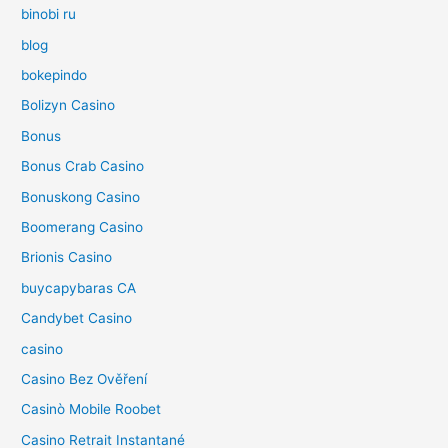
binobi ru
blog
bokepindo
Bolizyn Casino
Bonus
Bonus Crab Casino
Bonuskong Casino
Boomerang Casino
Brionis Casino
buycapybaras CA
Candybet Casino
casino
Casino Bez Ověření
Casinò Mobile Roobet
Casino Retrait Instantané