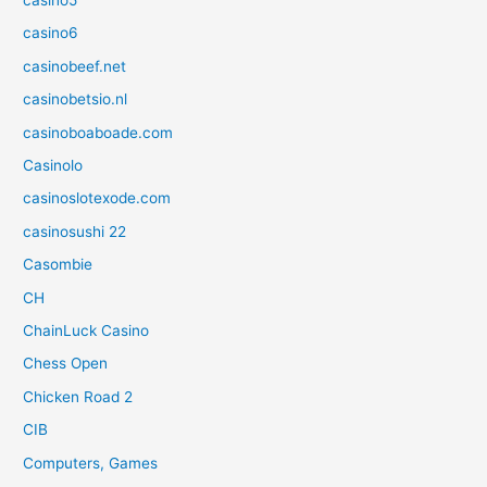
casino6
casinobeef.net
casinobetsio.nl
casinoboaboade.com
Casinolo
casinoslotexode.com
casinosushi 22
Casombie
CH
ChainLuck Casino
Chess Open
Chicken Road 2
CIB
Computers, Games