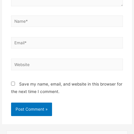
Save my name, email, and website in this browser for
the next time I comment.