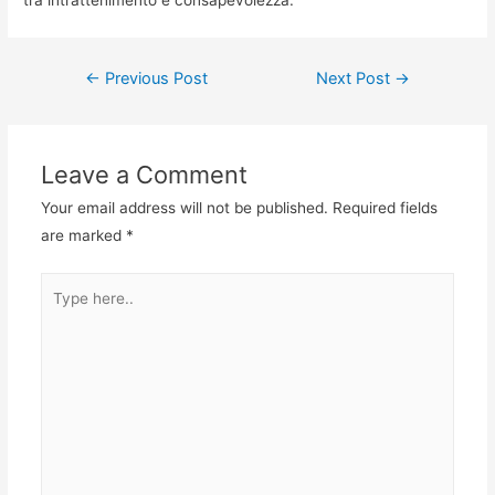
tra intrattenimento e consapevolezza.
←
Previous Post
Next Post
→
Leave a Comment
Your email address will not be published.
Required fields
are marked
*