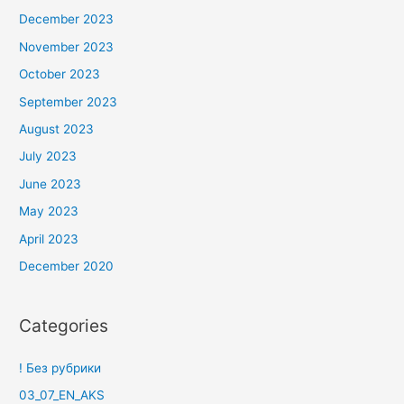
December 2023
November 2023
October 2023
September 2023
August 2023
July 2023
June 2023
May 2023
April 2023
December 2020
Categories
! Без рубрики
03_07_EN_AKS