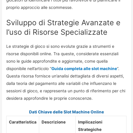
proprio approccio alle scommesse.
Sviluppo di Strategie Avanzate e
l’uso di Risorse Specializzate
Le strategie di gioco si sono evolute grazie a strumenti e
risorse disponibili online. Tra queste, considerate essenziali
sono le guide approfondite e aggiornate, come quella
disponibile nell’articolo “
Guida completa alle slot machine
“.
Questa risorsa fornisce un’analisi dettagliata di diversi aspetti,
dalla teoria del pagamento alle variabili che influenzano le
sessioni di gioco, e rappresenta un punto di riferimento per chi
desidera approfondire le proprie conoscenze.
Dati Chiave delle Slot Machine Online
Caratteristica
Descrizione
Implicazioni
Strategiche