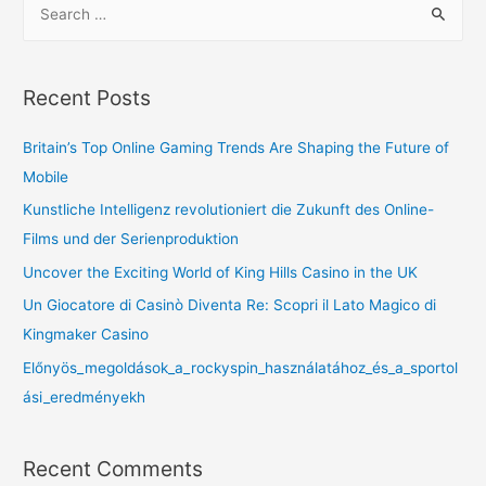
Recent Posts
Britain’s Top Online Gaming Trends Are Shaping the Future of
Mobile
Kunstliche Intelligenz revolutioniert die Zukunft des Online-
Films und der Serienproduktion
Uncover the Exciting World of King Hills Casino in the UK
Un Giocatore di Casinò Diventa Re: Scopri il Lato Magico di
Kingmaker Casino
Előnyös_megoldások_a_rockyspin_használatához_és_a_sportol
ási_eredményekh
Recent Comments