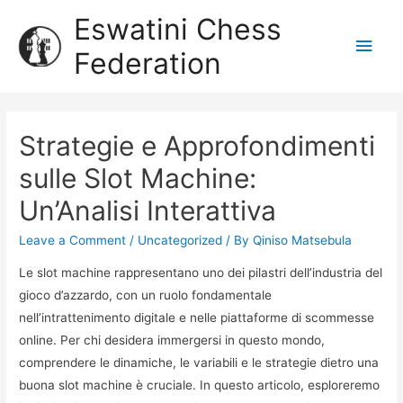
Eswatini Chess
Federation
Strategie e Approfondimenti
sulle Slot Machine:
Un’Analisi Interattiva
Leave a Comment
/
Uncategorized
/ By
Qiniso Matsebula
Le slot machine rappresentano uno dei pilastri dell’industria del
gioco d’azzardo, con un ruolo fondamentale
nell’intrattenimento digitale e nelle piattaforme di scommesse
online. Per chi desidera immergersi in questo mondo,
comprendere le dinamiche, le variabili e le strategie dietro una
buona slot machine è cruciale. In questo articolo, esploreremo