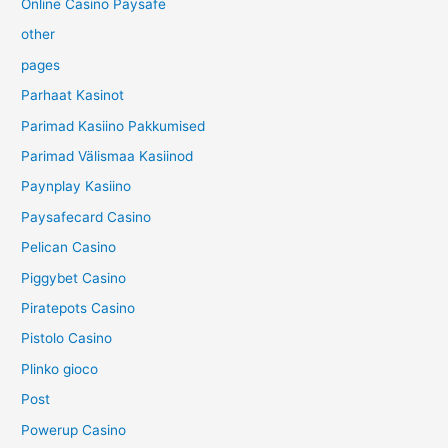
Online Casino Paysafe
other
pages
Parhaat Kasinot
Parimad Kasiino Pakkumised
Parimad Välismaa Kasiinod
Paynplay Kasiino
Paysafecard Casino
Pelican Casino
Piggybet Casino
Piratepots Casino
Pistolo Casino
Plinko gioco
Post
Powerup Casino