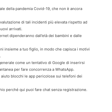
bale della pandemia Covid-19, che non è ancora
alutazione di tali incidenti più elevata rispetto ad
nuovi arrivati.
Internet dipenderanno dall’età dei bambini e dalle
i insieme a tuo figlio, in modo che capisca i motivi
.
generale come un tentativo di Google di inserirsi
tantanea per fare concorrenza a WhatsApp.
 aiuto blocchi le app pericolose sui telefoni dei
hio perché qui puoi fare chat senza registrazione.