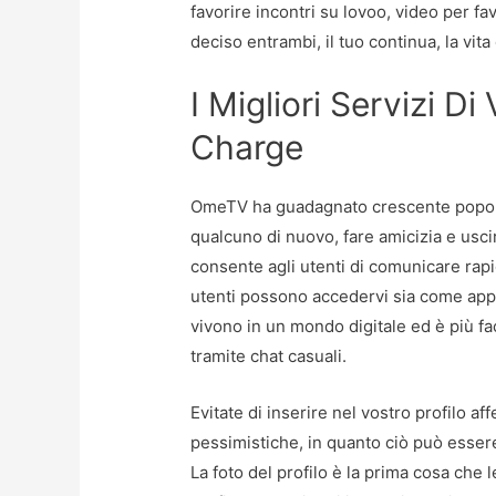
favorire incontri su lovoo, video per fa
deciso entrambi, il tuo continua, la vita
I Migliori Servizi D
Charge
OmeTV ha guadagnato crescente popolar
qualcuno di nuovo, fare amicizia e usci
consente agli utenti di comunicare rap
utenti possono accedervi sia come app
vivono in un mondo digitale ed è più f
tramite chat casuali.
Evitate di inserire nel vostro profilo 
pessimistiche, in quanto ciò può essere 
La foto del profilo è la prima cosa ch