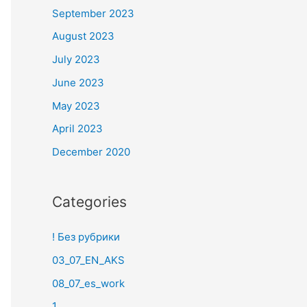
September 2023
August 2023
July 2023
June 2023
May 2023
April 2023
December 2020
Categories
! Без рубрики
03_07_EN_AKS
08_07_es_work
1