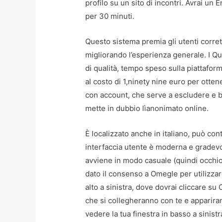
profilo su un sito di incontri. Avrai un 
per 30 minuti.
Questo sistema premia gli utenti corre
migliorando l’esperienza generale. I Q
di qualità, tempo speso sulla piattaforma
al costo di 1,ninety nine euro per otte
con account, che serve a escludere e 
mette in dubbio lìanonimato online.
È localizzato anche in italiano, può con
interfaccia utente è moderna e gradevol
avviene in modo casuale (quindi occhio 
dato il consenso a Omegle per utilizzar
alto a sinistra, dove dovrai cliccare su 
che si collegheranno con te e apparirann
vedere la tua finestra in basso a sinistr