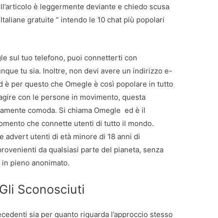
dell’articolo è leggermente deviante e chiedo scusa
 Italiane gratuite ” intendo le 10 chat più popolari
e sul tuo telefono, puoi connetterti con
que tu sia. Inoltre, non devi avere un indirizzo e-
 ed è per questo che Omegle è così popolare in tutto
teragire con le persone in movimento, questa
remamente comoda. Si chiama Omegle ed è il
mento che connette utenti di tutto il mondo.
 advert utenti di età minore di 18 anni di
ovenienti da qualsiasi parte del pianeta, senza
e in pieno anonimato.
Gli Sconosciuti
cedenti sia per quanto riguarda l’approccio stesso