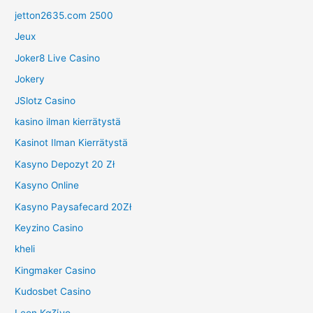
jetton2635.com 2500
Jeux
Joker8 Live Casino
Jokery
JSlotz Casino
kasino ilman kierrätystä
Kasinot Ilman Kierrätystä
Kasyno Depozyt 20 Zł
Kasyno Online
Kasyno Paysafecard 20Zł
Keyzino Casino
kheli
Kingmaker Casino
Kudosbet Casino
Leon Καζίνο