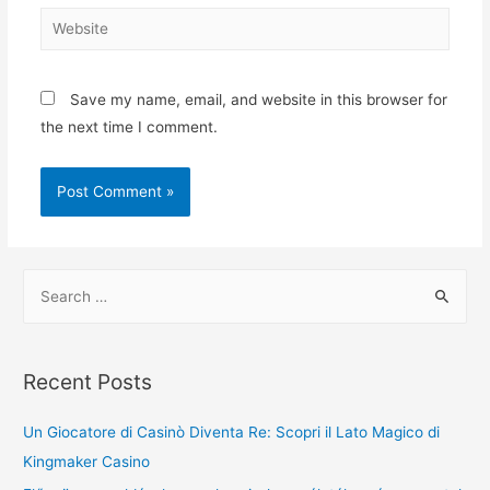
Save my name, email, and website in this browser for
the next time I comment.
Recent Posts
Un Giocatore di Casinò Diventa Re: Scopri il Lato Magico di
Kingmaker Casino