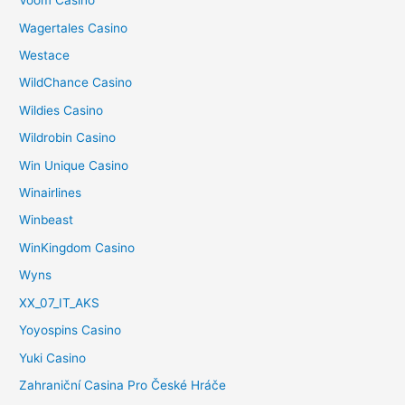
Voom Casino
Wagertales Casino
Westace
WildChance Casino
Wildies Casino
Wildrobin Casino
Win Unique Casino
Winairlines
Winbeast
WinKingdom Casino
Wyns
XX_07_IT_AKS
Yoyospins Casino
Yuki Casino
Zahraniční Casina Pro České Hráče