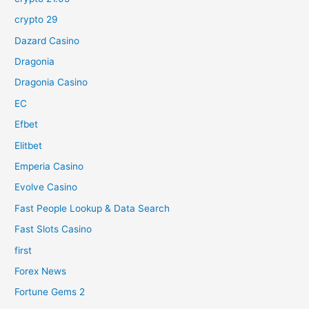
crypto 29
Dazard Casino
Dragonia
Dragonia Casino
EC
Efbet
Elitbet
Emperia Casino
Evolve Casino
Fast People Lookup & Data Search
Fast Slots Casino
first
Forex News
Fortune Gems 2