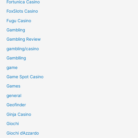
Fortunica Casino
FoxSlots Casino
Fugu Casino
Gambling
Gambling Review
gambling/casino
Gamblling
game
Game Spot Casino
Games
general
Geofinder
Ginja Casino
Giochi
Giochi d’Azzardo