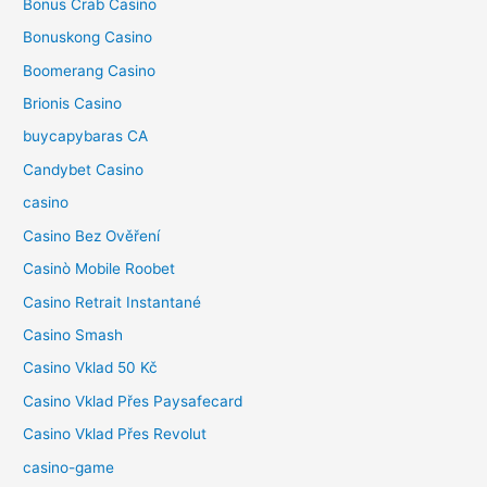
Bonus Crab Casino
Bonuskong Casino
Boomerang Casino
Brionis Casino
buycapybaras CA
Candybet Casino
casino
Casino Bez Ověření
Casinò Mobile Roobet
Casino Retrait Instantané
Casino Smash
Casino Vklad 50 Kč
Casino Vklad Přes Paysafecard
Casino Vklad Přes Revolut
casino-game