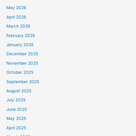
May 2026
April 2026
March 2026
February 2026
January 2026
December 2025
November 2025
October 2025
September 2025
August 2025
July 2025
June 2025
May 2025
April 2025