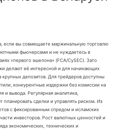
а, если вы совмещаете маржинальную торговлю
лютными фьючерсами и не нуждаетесь в
зиях «первого эшелона» (FCA/CySEC). Зато
дки делают её интересной и для начинающих
з крупных депозитов. Для трейдеров доступны
стили, конкурентные издержки без комиссии на
я и вывода. Регулярная аналитика,
 планировать сделки и управлять риском. Из
етов с фиксированным спредом и исламских
части инвесторов. Рост валютных ценностей и
ряда экономических, технических и