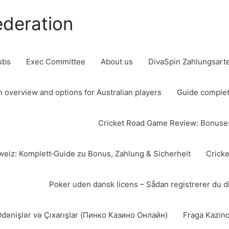
ederation
ubs
Exec Committee
About us
DivaSpin Zahlungsarte
 overview and options for Australian players
Guide complet
Cricket Road Game Review: Bonuses,
eiz: Komplett‑Guide zu Bonus, Zahlung & Sicherheit
Crick
Poker uden dansk licens – Sådan registrerer du dig
Ödənişlər və Çıxarışlar (Пинко Казино Онлайн)
Fraga Kazino