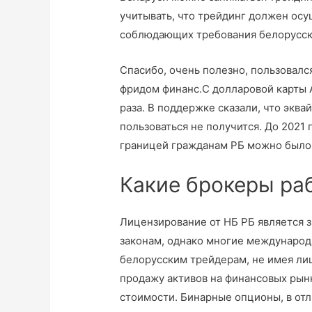
учитывать, что трейдинг должен ос
соблюдающих требования белорусско
Спасибо, очень полезно, пользовалс
фридом финанс.С долларовой карты А
раза. В поддержке сказали, что эква
пользоваться не получится. До 2021 
границей гражданам РБ можно было 
Какие брокеры ра
Лицензирование от НБ РБ является 
законам, однако многие международ
белорусским трейдерам, не имея ли
продажу активов на финансовых рын
стоимости. Бинарные опционы, в отл