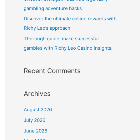
gambling adventure hacks
Discover the ultimate casino rewards with
Richy Leo’s approach
Thorough guide: make successful
gambles with Richy Leo Casino insights.
Recent Comments
Archives
August 2026
July 2026
June 2026