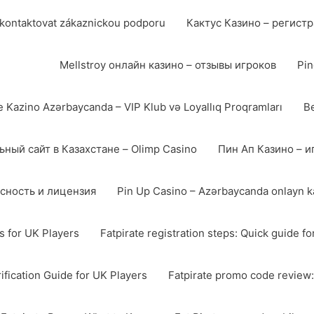
 kontaktovat zákaznickou podporu
Кактус Казино – регист
Mellstroy онлайн казино – отзывы игроков
Pin
e Kazino Azərbaycanda – VIP Klub və Loyallıq Proqramları
Be
ный сайт в Казахстане – Olimp Casino
Пин Ап Казино – и
асность и лицензия
Pin Up Casino – Azərbaycanda onlayn k
s for UK Players
Fatpirate registration steps: Quick guide f
ification Guide for UK Players
Fatpirate promo code review