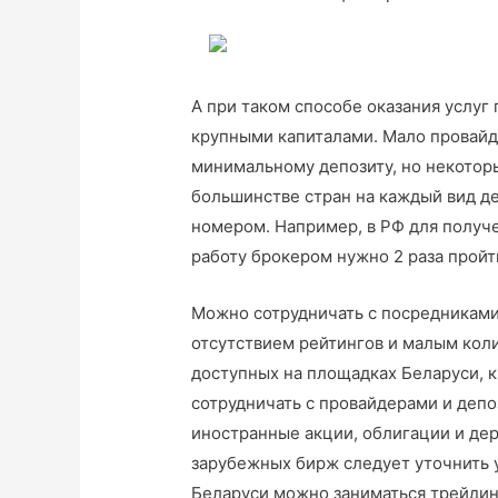
А при таком способе оказания услуг
крупными капиталами. Мало провайд
минимальному депозиту, но некотор
большинстве стран на каждый вид д
номером. Например, в РФ для получ
работу брокером нужно 2 раза пройт
Можно сотрудничать с посредниками 
отсутствием рейтингов и малым коли
доступных на площадках Беларуси, 
сотрудничать с провайдерами и депо
иностранные акции, облигации и де
зарубежных бирж следует уточнить у
Беларуси можно заниматься трейдин