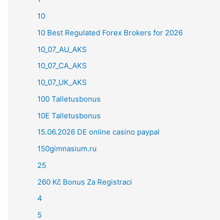
10
10 Best Regulated Forex Brokers for 2026
10_07_AU_AKS
10_07_CA_AKS
10_07_UK_AKS
100 Talletusbonus
10E Talletusbonus
15.06.2026 DE online casino paypal
150gimnasium.ru
25
260 Kč Bonus Za Registraci
4
5