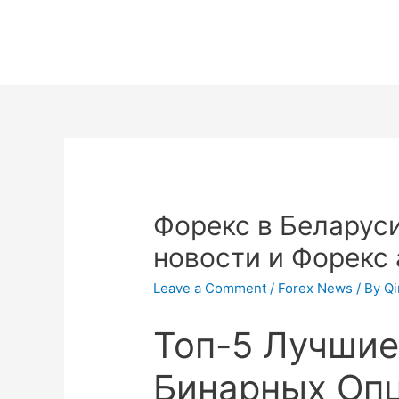
Форекс в Беларуси
новости и Форекс
Leave a Comment
/
Forex News
/ By
Qi
Топ-5 Лучшие
Бинарных Опц