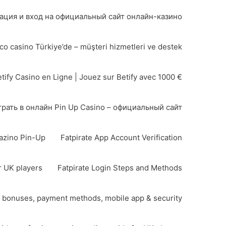
рация и вход на официальный сайт онлайн-казино
co casino Türkiye’de – müşteri hizmetleri ve destek
tify Casino en Ligne | Jouez sur Betify avec 1000 €
грать в онлайн Pin Up Casino – официальный сайт
azino Pin-Up
Fatpirate App Account Verification
or UK players
Fatpirate Login Steps and Methods
: bonuses, payment methods, mobile app & security