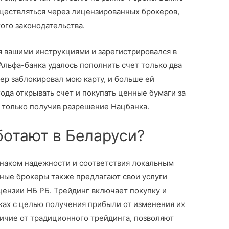
уществляться через лицензированных брокеров,
го законодательства.
я вашими инструкциями и зарегистрировался в
льфа-банка удалось пополнить счет только два
йер заблокировал мою карту, и больше ей
года открывать счет и покупать ценные бумаги за
только получив разрешение Нацбанка.
ботают в Беларуси?
знаком надежности и соответствия локальным
ные брокеры также предлагают свои услуги
цензии НБ РБ. Трейдинг включает покупку и
ках с целью получения прибыли от изменения их
ичие от традиционного трейдинга, позволяют