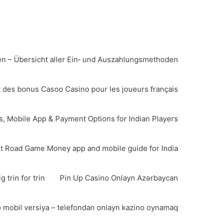
n – Übersicht aller Ein‑ und Auszahlungsmethoden
 des bonus Casoo Casino pour les joueurs français
 Mobile App & Payment Options for Indian Players
et Road Game Money app and mobile guide for India
 trin for trin
Pin Up Casino Onlayn Azərbaycan
 mobil versiya – telefondan onlayn kazino oynamaq