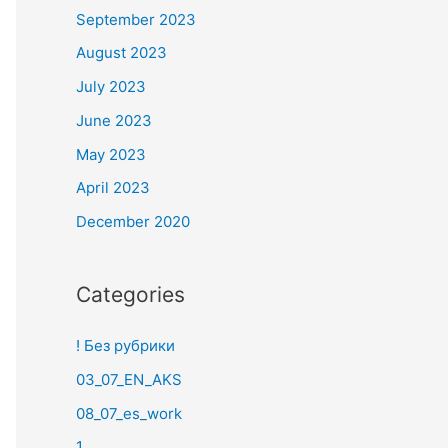
September 2023
August 2023
July 2023
June 2023
May 2023
April 2023
December 2020
Categories
! Без рубрики
03_07_EN_AKS
08_07_es_work
1