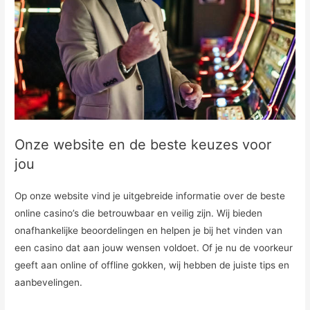
Onze website en de beste keuzes voor
jou
Op onze website vind je uitgebreide informatie over de beste
online casino’s die betrouwbaar en veilig zijn. Wij bieden
onafhankelijke beoordelingen en helpen je bij het vinden van
een casino dat aan jouw wensen voldoet. Of je nu de voorkeur
geeft aan online of offline gokken, wij hebben de juiste tips en
aanbevelingen.