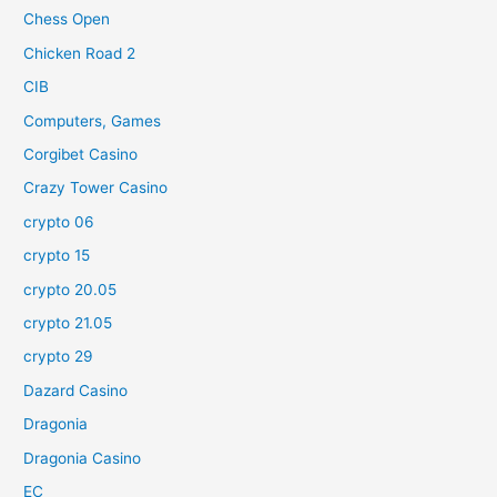
Chess Open
Chicken Road 2
CIB
Computers, Games
Corgibet Casino
Crazy Tower Сasino
crypto 06
crypto 15
crypto 20.05
crypto 21.05
crypto 29
Dazard Casino
Dragonia
Dragonia Casino
EC