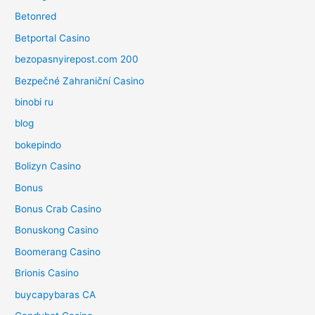
Betonred
Betportal Casino
bezopasnyirepost.com 200
Bezpečné Zahraniční Casino
binobi ru
blog
bokepindo
Bolizyn Casino
Bonus
Bonus Crab Casino
Bonuskong Casino
Boomerang Casino
Brionis Casino
buycapybaras CA