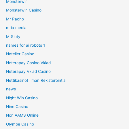
Monsterwin
Monsterwin Casino
Mr Pacho
mria media
MrSloty
names for ai robots 1
Neteller Casino
Neterapay Casino Vklad
Neterapay Vklad Casino
Nettikasinot Ilman Rekisteröintiä
news
Night Win Casino
Nine Casino
Non AAMS Online
Olympe Casino