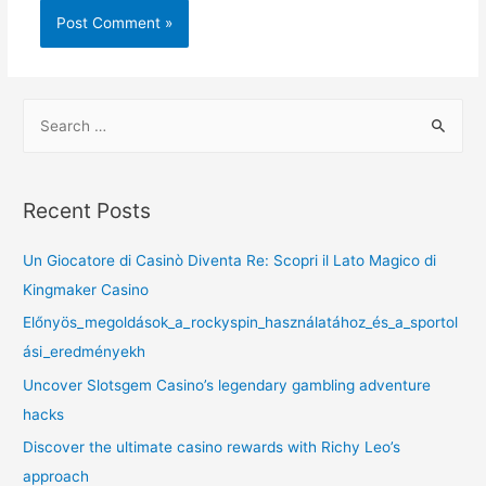
Recent Posts
Un Giocatore di Casinò Diventa Re: Scopri il Lato Magico di
Kingmaker Casino
Előnyös_megoldások_a_rockyspin_használatához_és_a_sportol
ási_eredményekh
Uncover Slotsgem Casino’s legendary gambling adventure
hacks
Discover the ultimate casino rewards with Richy Leo’s
approach