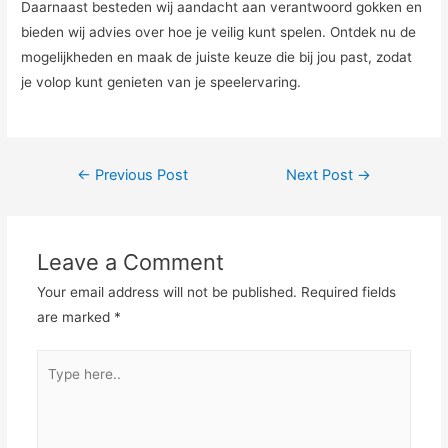
Daarnaast besteden wij aandacht aan verantwoord gokken en
bieden wij advies over hoe je veilig kunt spelen. Ontdek nu de
mogelijkheden en maak de juiste keuze die bij jou past, zodat
je volop kunt genieten van je speelervaring.
←
Previous Post
Next Post
→
Leave a Comment
Your email address will not be published.
Required fields
are marked
*