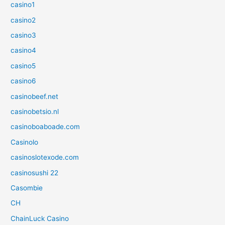
casino1
casino2
casino3
casino4
casino5
casino6
casinobeef.net
casinobetsio.nl
casinoboaboade.com
Casinolo
casinoslotexode.com
casinosushi 22
Casombie
CH
ChainLuck Casino