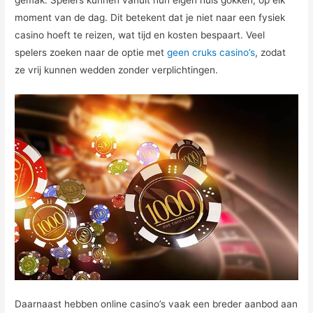
moment van de dag. Dit betekent dat je niet naar een fysiek
casino hoeft te reizen, wat tijd en kosten bespaart. Veel
spelers zoeken naar de optie met
geen cruks casino’s
, zodat
ze vrij kunnen wedden zonder verplichtingen.
Daarnaast hebben online casino’s vaak een breder aanbod aan