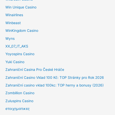
Win Unique Casino
Winairlines
Winbeast
WinKingdom Casino
Wyns
XX_07_IT_AKS
Yoyospins Casino
Yuki Casino
Zahraniční Casina Pro České Hráče
Zahraniční Casino Vklad 100 Kč: TOP Stránky pro Rok 2026
Zahraniční casino vklad 100kc: TOP herny a bonusy (2026)
Zombillion Casino
Zuluspins Casino
στοιχηματικες