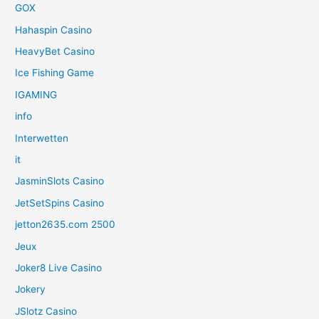
GOX
Hahaspin Casino
HeavyBet Casino
Ice Fishing Game
IGAMING
info
Interwetten
it
JasminSlots Casino
JetSetSpins Casino
jetton2635.com 2500
Jeux
Joker8 Live Casino
Jokery
JSlotz Casino