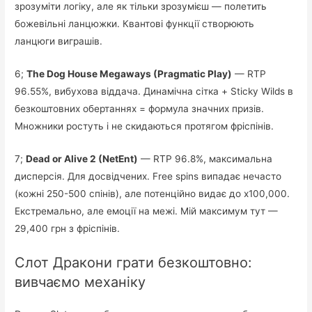
зрозуміти логіку, але як тільки зрозумієш — полетить
божевільні ланцюжки. Квантові функції створюють
ланцюги виграшів.
6;
The Dog House Megaways (Pragmatic Play)
— RTP
96.55%, вибухова віддача. Динамічна сітка + Sticky Wilds в
безкоштовних обертаннях = формула значних призів.
Множники ростуть і не скидаються протягом фріспінів.
7;
Dead or Alive 2 (NetEnt)
— RTP 96.8%, максимальна
дисперсія. Для досвідчених. Free spins випадає нечасто
(кожні 250-500 спінів), але потенційно видає до x100,000.
Екстремально, але емоції на межі. Мій максимум тут —
29,400 грн з фріспінів.
Слот Дракони грати безкоштовно:
вивчаємо механіку