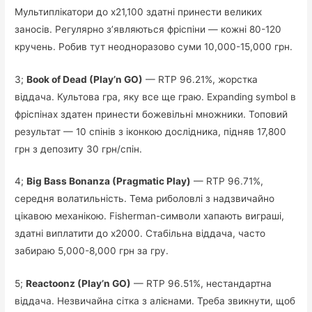
Мультиплікатори до x21,100 здатні принести великих
заносів. Регулярно з’являються фріспіни — кожні 80-120
кручень. Робив тут неодноразово суми 10,000-15,000 грн.
3;
Book of Dead (Play’n GO)
— RTP 96.21%, жорстка
віддача. Культова гра, яку все ще граю. Expanding symbol в
фріспінах здатен принести божевільні множники. Топовий
результат — 10 спінів з іконкою дослідника, підняв 17,800
грн з депозиту 30 грн/спін.
4;
Big Bass Bonanza (Pragmatic Play)
— RTP 96.71%,
середня волатильність. Тема риболовлі з надзвичайно
цікавою механікою. Fisherman-символи хапають виграші,
здатні виплатити до x2000. Стабільна віддача, часто
забираю 5,000-8,000 грн за гру.
5;
Reactoonz (Play’n GO)
— RTP 96.51%, нестандартна
віддача. Незвичайна сітка з алієнами. Треба звикнути, щоб