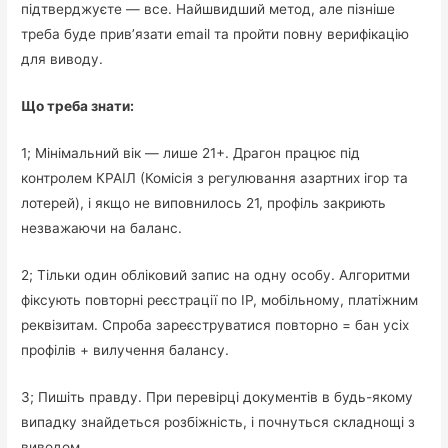
підтверджуєте — все. Найшвидший метод, але пізніше
треба буде прив’язати email та пройти повну верифікацію
для виводу.
Що треба знати:
1; Мінімальний вік — лише 21+. Драгон працює під
контролем КРАІЛ (Комісія з регулювання азартних ігор та
лотерей), і якщо не виповнилось 21, профіль закриють
незважаючи на баланс.
2; Тільки один обліковий запис на одну особу. Алгоритми
фіксують повторні реєстрації по IP, мобільному, платіжним
реквізитам. Спроба зареєструватися повторно = бан усіх
профілів + вилучення балансу.
3; Пишіть правду. При перевірці документів в будь-якому
випадку знайдеться розбіжність, і почнуться складнощі з
виводом.