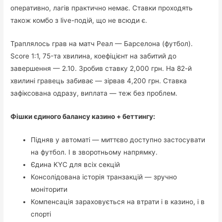
оперативно, лагів практично немає. Ставки проходять
також комбо з live-подій, що не всюди є.
Траплялось грав на матч Реал — Барселона (футбол).
Score 1:1, 75-та хвилина, коефіцієнт на забитий до
завершення — 2.10. Зробив ставку 2,000 грн. На 82-й
хвилині гравець забиває — зірвав 4,200 грн. Ставка
зафіксована одразу, виплата — теж без проблем.
Фішки єдиного балансу казино + беттингу:
Підняв у автоматі — миттєво доступно застосувати
на футбол. І в зворотньому напрямку.
Єдина KYC для всіх секцій
Консолідована історія транзакцій — зручно
моніторити
Компенсація зараховується на втрати і в казино, і в
спорті