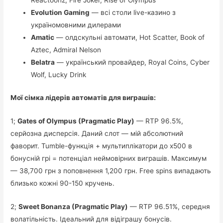
Reactoonz, Fire Joker, Rise of Olympus
Evolution Gaming
— всі столи live-казино з
україномовними дилерами
Amatic
— олдскульні автомати, Hot Scatter, Book of
Aztec, Admiral Nelson
Belatra
— український провайдер, Royal Coins, Cyber
Wolf, Lucky Drink
Мої сімка лідерів автоматів для виграшів:
1;
Gates of Olympus (Pragmatic Play)
— RTP 96.5%,
серйозна дисперсія. Даний слот — мій абсолютний
фаворит. Tumble-функція + мультиплікатори до x500 в
бонусній грі = потенціал неймовірних виграшів. Максимум
— 38,700 грн з поповнення 1,200 грн. Free spins випадають
близько кожні 90-150 кручень.
2;
Sweet Bonanza (Pragmatic Play)
— RTP 96.51%, середня
волатільність. Ідеальний для відіграшу бонусів.