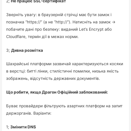
2;
Не працює SSL-сертифікат
Зверніть увагу: в браузерній стрічці має бути замок і
позначка “https://” (а не “http://”). Натисніть на замок →
побачите дані про безпеку: виданий Let’s Encrypt або
Cloudflare, термін дії в межах норми.
3;
Дивна розмітка
Шахрайські платформи зазвичай характеризуються косяки
в верстці: битті лінки, стилістичні помилки, низька якість
зображень, відсутність державних документів.
Що робити, якщо Драгон Офіційний заблокований:
Буває провайдери фільтрують азартних платформ на запит
держорганів. Варіанти:
1;
Змінити DNS