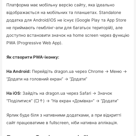
Платформа має мобільну версію сайту, яка ідеально
відображається на мобільних та планшетах. Standalone
додатка для Android/iOS не існує (Google Play та App Store
не приймають гемблінг-апи для багатьох територій), але
доступно встановити значок на home screen через функцію
PWA (Progressive Web App).
Як створити PWA-іконку:
На Android:
Перейдіть dragon.ua через Chrome → Меню →
“Додати на головний екран” → “Додати”
На iOS:
Зайдіть на dragon.ua через Safari → Значок
“Поділитися” (□↑) → “На екран «Домівка»” → “Додати”
Ярлик буде біля з нативними додатками, а при відкритті
сайт працюватиме в fullscreen, ніби нативна аплікація.