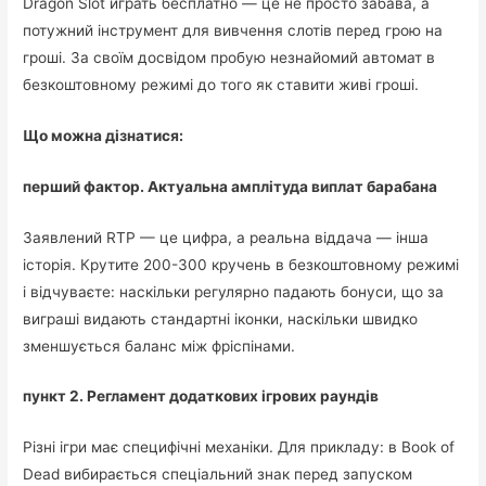
Dragon Slot играть бесплатно — це не просто забава, а
потужний інструмент для вивчення слотів перед грою на
гроші. За своїм досвідом пробую незнайомий автомат в
безкоштовному режимі до того як ставити живі гроші.
Що можна дізнатися:
перший фактор. Актуальна амплітуда виплат барабана
Заявлений RTP — це цифра, а реальна віддача — інша
історія. Крутите 200-300 кручень в безкоштовному режимі
і відчуваєте: наскільки регулярно падають бонуси, що за
виграші видають стандартні іконки, наскільки швидко
зменшується баланс між фріспінами.
пункт 2. Регламент додаткових ігрових раундів
Різні ігри має специфічні механіки. Для прикладу: в Book of
Dead вибирається спеціальний знак перед запуском