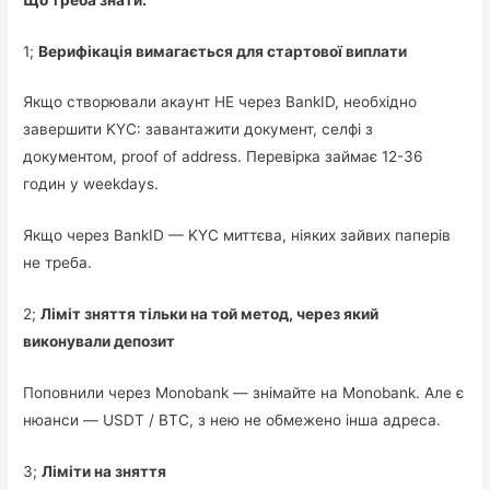
1;
Верифікація вимагається для стартової виплати
Якщо створювали акаунт НЕ через BankID, необхідно
завершити KYC: завантажити документ, селфі з
документом, proof of address. Перевірка займає 12-36
годин у weekdays.
Якщо через BankID — KYC миттєва, ніяких зайвих паперів
не треба.
2;
Ліміт зняття тільки на той метод, через який
виконували депозит
Поповнили через Monobank — знімайте на Monobank. Але є
нюанси — USDT / BTC, з нею не обмежено інша адреса.
3;
Ліміти на зняття