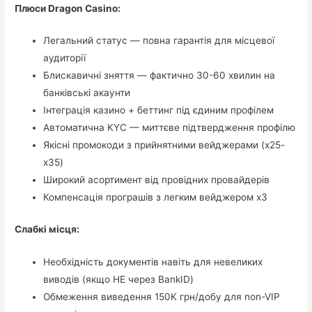
Плюси Dragon Casino:
Легальний статус — повна гарантія для місцевої
аудиторії
Блискавичні зняття — фактично 30-60 хвилин на
банківські акаунти
Інтеграція казино + беттинг під єдиним профілем
Автоматична KYC — миттєве підтвердження профілю
Якісні промокоди з прийнятними вейджерами (x25-
x35)
Широкий асортимент від провідних провайдерів
Компенсація програшів з легким вейджером x3
Слабкі місця:
Необхідність документів навіть для невеликих
виводів (якщо НЕ через BankID)
Обмеження виведення 150K грн/добу для non-VIP