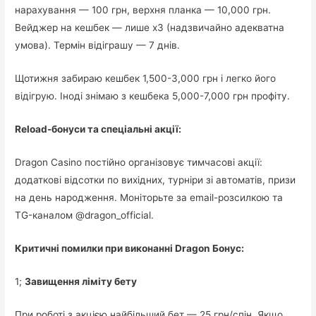
нарахування — 100 грн, верхня планка — 10,000 грн.
Вейджер на кешбек — лише x3 (надзвичайно адекватна
умова). Термін відіграшу — 7 днів.
Щотижня забираю кешбек 1,500-3,000 грн і легко його
відігрую. Іноді знімаю з кешбека 5,000-7,000 грн профіту.
Reload-бонуси та спеціальні акції:
Dragon Casino постійно організовує тимчасові акції:
додаткові відсотки по вихідних, турніри зі автоматів, призи
на день народження. Моніторьте за email-розсилкою та
TG-каналом @dragon_official.
Критичні помилки при виконанні Dragon Бонус:
1;
Завищення ліміту бету
При роботі з акцією найбільший бет — 25 грн/спін. Якщо