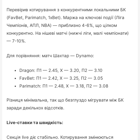
Перевірив котирування з конкурентними локальними БК
(FavBet, Parimatch, 1xBet). Маржа на ключові події (Ліга
Чемпіонів, АПЛ, NBA) — приблизно 4-6%, що цілком
конкурентно. На нішеві матчі (нижчі ліги, малі чемпіонати)
— 7-10%.
Для порівняння: матч Шахтар — Dynamo:
Dragon: П1 — 2.45, Х — 3.20, П2 — 3.10
FavBet: П1 — 2.42, Х — 3.25, П2 — 3.05
Parimatch: П1 — 2.48, Х — 3.18, П2 — 3.08
Різниця мінімальна, так що безглуздо мігрувати між БК
заради декількох відсотків.
Live-ставки та швидкість:
Секція live діє стабільно. Котирування змінюються