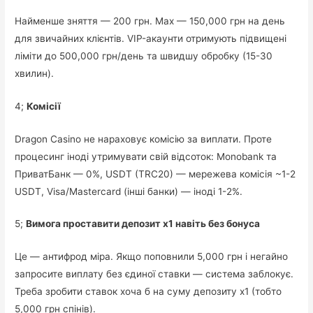
Найменше зняття — 200 грн. Max — 150,000 грн на день
для звичайних клієнтів. VIP-акаунти отримують підвищені
ліміти до 500,000 грн/день та швидшу обробку (15-30
хвилин).
4;
Комісії
Dragon Casino не нараховує комісію за виплати. Проте
процесинг іноді утримувати свій відсоток: Monobank та
ПриватБанк — 0%, USDT (TRC20) — мережева комісія ~1-2
USDT, Visa/Mastercard (інші банки) — іноді 1-2%.
5;
Вимога проставити депозит x1 навіть без бонуса
Це — антифрод міра. Якщо поповнили 5,000 грн і негайно
запросите виплату без єдиної ставки — система заблокує.
Треба зробити ставок хоча б на суму депозиту x1 (тобто
5,000 грн спінів).