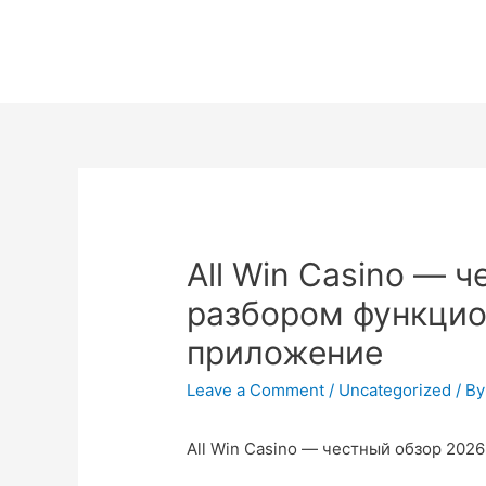
All Win Casino — 
разбором функцио
приложение
Leave a Comment
/
Uncategorized
/ B
All Win Casino — честный обзор 202