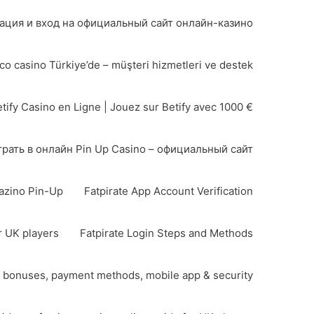
рация и вход на официальный сайт онлайн-казино
co casino Türkiye’de – müşteri hizmetleri ve destek
tify Casino en Ligne | Jouez sur Betify avec 1000 €
грать в онлайн Pin Up Casino – официальный сайт
azino Pin-Up
Fatpirate App Account Verification
or UK players
Fatpirate Login Steps and Methods
: bonuses, payment methods, mobile app & security