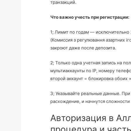
транзакций.
Что важно учесть при регистрации:
1; Лимит по годам — исключительно 
(Комиссия з регулювання азартних іг
закроют даже после депозита.
2; Только одна учетная запись на п
мультиаккаунты по IP, номеру телеф
второй аккаунт = блокировка обоих +
3; Указывайте реальные данные. Пр
расхождение, и начнутся сложности 
Авторизация в Алл
процедура и част