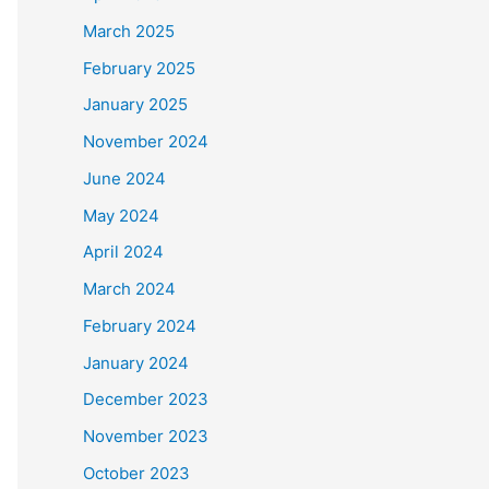
March 2025
February 2025
January 2025
November 2024
June 2024
May 2024
April 2024
March 2024
February 2024
January 2024
December 2023
November 2023
October 2023