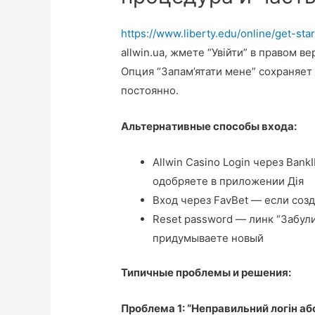
https://www.liberty.edu/online/get-sta
allwin.ua, жмете “Увійти” в правом в
Опция “Запам’ятати мене” сохраняет
постоянно.
Альтернативные способы входа:
Allwin Casino Login через Ban
одобряете в приложении Дія
Вход через FavBet — если созд
Reset password — линк “Забул
придумываете новый
Типичные проблемы и решения:
Проблема 1: “Неправильний логін аб