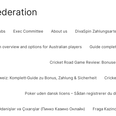
ederation
ubs
Exec Committee
About us
DivaSpin Zahlungsarte
 overview and options for Australian players
Guide complet
Cricket Road Game Review: Bonuses,
eiz: Komplett‑Guide zu Bonus, Zahlung & Sicherheit
Crick
Poker uden dansk licens – Sådan registrerer du dig
Ödənişlər və Çıxarışlar (Пинко Казино Онлайн)
Fraga Kazino