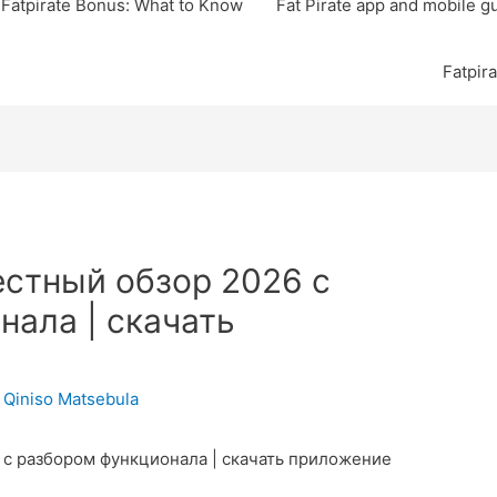
Fatpirate Bonus: What to Know
Fat Pirate app and mobile g
Fatpir
честный обзор 2026 с
нала | скачать
y
Qiniso Matsebula
6 с разбором функционала | скачать приложение