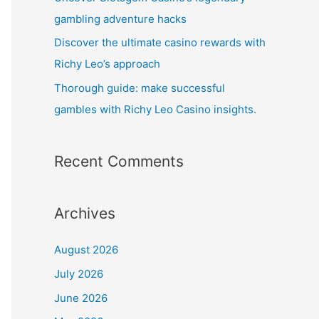
gambling adventure hacks
Discover the ultimate casino rewards with
Richy Leo’s approach
Thorough guide: make successful
gambles with Richy Leo Casino insights.
Recent Comments
Archives
August 2026
July 2026
June 2026