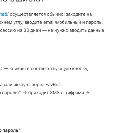
rted/
осуществляется обычно: заходите на
ерхнем углу, вводите email/мобильный и пароль.
 сессию на 30 дней — не нужно вводить данные
kID — кликаете соответствующую кнопку,
авали аккаунт через FavBet
и пароль?” → приходит SMS с цифрами →
о пароль”