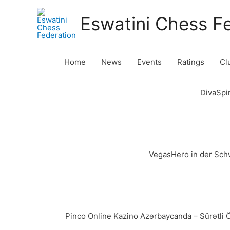
Eswatini Chess F
Home
News
Events
Ratings
Cl
DivaSpin
VegasHero in der Schw
Pinco Online Kazino Azərbaycanda – Sürətli 