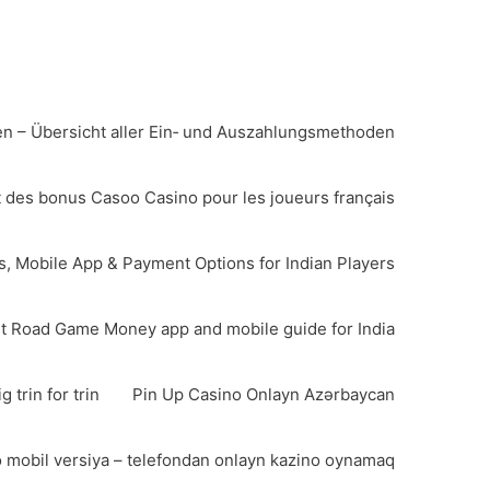
n – Übersicht aller Ein‑ und Auszahlungsmethoden
 des bonus Casoo Casino pour les joueurs français
 Mobile App & Payment Options for Indian Players
et Road Game Money app and mobile guide for India
 trin for trin
Pin Up Casino Onlayn Azərbaycan
 mobil versiya – telefondan onlayn kazino oynamaq