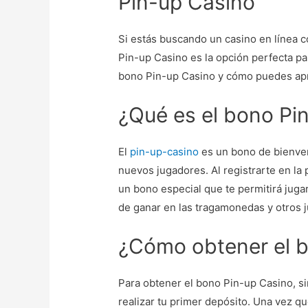
Pin-up Casino
Si estás buscando un casino en línea c
Pin-up Casino es la opción perfecta par
bono Pin-up Casino y cómo puedes apro
¿Qué es el bono Pi
El
pin-up-casino
es un bono de bienven
nuevos jugadores. Al registrarte en la p
un bono especial que te permitirá juga
de ganar en las tragamonedas y otros 
¿Cómo obtener el 
Para obtener el bono Pin-up Casino, s
realizar tu primer depósito. Una vez q