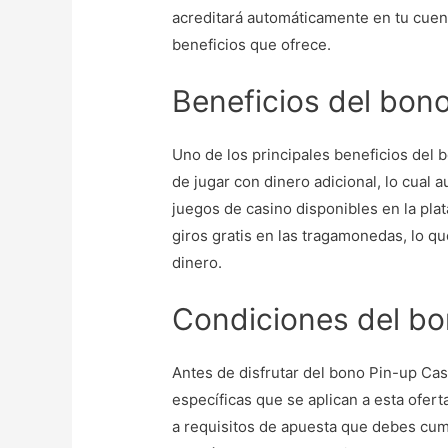
acreditará automáticamente en tu cuent
beneficios que ofrece.
Beneficios del bon
Uno de los principales beneficios del 
de jugar con dinero adicional, lo cual 
juegos de casino disponibles en la pl
giros gratis en las tragamonedas, lo qu
dinero.
Condiciones del bo
Antes de disfrutar del bono Pin-up Cas
específicas que se aplican a esta ofert
a requisitos de apuesta que debes cump