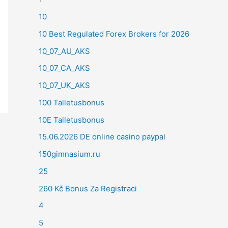
10
10 Best Regulated Forex Brokers for 2026
10_07_AU_AKS
10_07_CA_AKS
10_07_UK_AKS
100 Talletusbonus
10E Talletusbonus
15.06.2026 DE online casino paypal
150gimnasium.ru
25
260 Kč Bonus Za Registraci
4
5