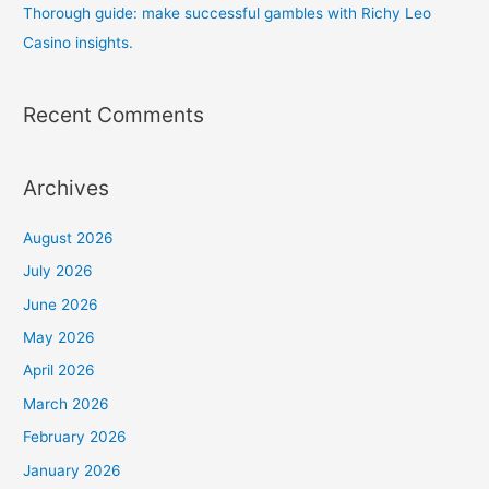
Thorough guide: make successful gambles with Richy Leo
Casino insights.
Recent Comments
Archives
August 2026
July 2026
June 2026
May 2026
April 2026
March 2026
February 2026
January 2026