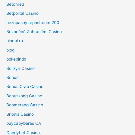
Betonred
Betportal Casino
bezopasnyirepost.com 200
Bezpečné Zahraniční Casino
binobi ru
blog
bokepindo
Bolizyn Casino
Bonus
Bonus Crab Casino
Bonuskong Casino
Boomerang Casino
Brionis Casino
buycapybaras CA
Candybet Casino