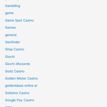
Gamblling
game
Game Spot Casino
Games
general
Geofinder
Ginja Casino
Giochi
Giochi d’Azzardo
Godz Casino
Golden Mister Casino
goldenblaze online ar
Golisimo Casino
Google Pay Casino