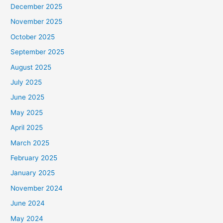
December 2025
November 2025
October 2025
September 2025
August 2025
July 2025
June 2025
May 2025
April 2025
March 2025
February 2025
January 2025
November 2024
June 2024
May 2024