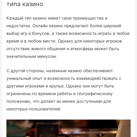
типа казино
Каждый тип казино имеет свои преимущества и
недостатки. Онлайн казино предлагают более широкий
выбор игр и бонусов, а также возможность играть в любое
время и в любом месте. Однако для некоторых игроков
отсутствие живого общения и атмосферы может быть
значительным минусом.
С другой стороны, наземные казино обеспечивают
уникальный опыт и возможность взаимодействовать с
другими игроками и крупье. Однако они могут быть
ограничены по времени работы и географическому
положению, что делает их менее доступными для
некоторых пользователей.