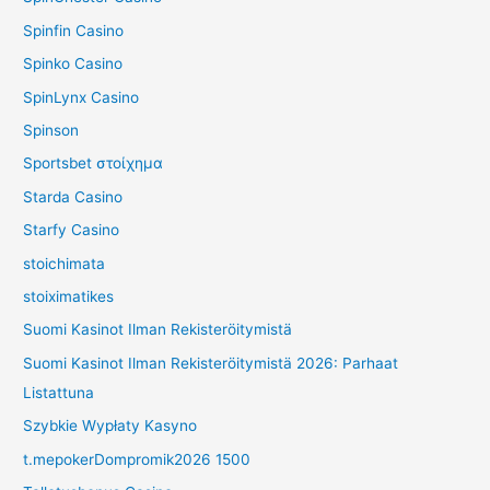
Spinfin Casino
Spinko Casino
SpinLynx Casino
Spinson
Sportsbet στοίχημα
Starda Casino
Starfy Casino
stoichimata
stoiximatikes
Suomi Kasinot Ilman Rekisteröitymistä
Suomi Kasinot Ilman Rekisteröitymistä 2026: Parhaat
Listattuna
Szybkie Wypłaty Kasyno
t.mepokerDompromik2026 1500