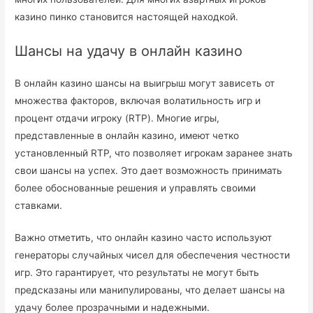
казино пинко становится настоящей находкой.
Шансы на удачу в онлайн казино
В онлайн казино шансы на выигрыш могут зависеть от
множества факторов, включая волатильность игр и
процент отдачи игроку (RTP). Многие игры,
представленные в онлайн казино, имеют четко
установленный RTP, что позволяет игрокам заранее знать
свои шансы на успех. Это дает возможность принимать
более обоснованные решения и управлять своими
ставками.
Важно отметить, что онлайн казино часто используют
генераторы случайных чисел для обеспечения честности
игр. Это гарантирует, что результаты не могут быть
предсказаны или манипулированы, что делает шансы на
удачу более прозрачными и надежными.