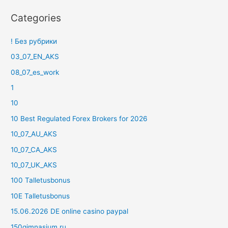
Categories
! Без рубрики
03_07_EN_AKS
08_07_es_work
1
10
10 Best Regulated Forex Brokers for 2026
10_07_AU_AKS
10_07_CA_AKS
10_07_UK_AKS
100 Talletusbonus
10E Talletusbonus
15.06.2026 DE online casino paypal
150gimnasium.ru