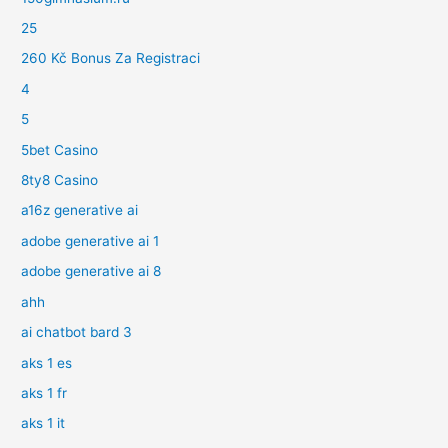
25
260 Kč Bonus Za Registraci
4
5
5bet Casino
8ty8 Casino
a16z generative ai
adobe generative ai 1
adobe generative ai 8
ahh
ai chatbot bard 3
aks 1 es
aks 1 fr
aks 1 it