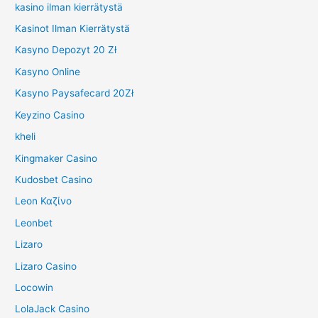
kasino ilman kierrätystä
Kasinot Ilman Kierrätystä
Kasyno Depozyt 20 Zł
Kasyno Online
Kasyno Paysafecard 20Zł
Keyzino Casino
kheli
Kingmaker Casino
Kudosbet Casino
Leon Καζίνο
Leonbet
Lizaro
Lizaro Casino
Locowin
LolaJack Casino