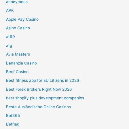
anonymous
APK
Apple Pay Casino
Asino Casino
at99
atg
Avia Masters
Bananzia Casino
Beef Casino
Best fitness app for EU citizens in 2026
Best Forex Brokers Right Now 2026
best shopify plus development companies
Beste Ausländische Online Casinos
Bet365
Betflag