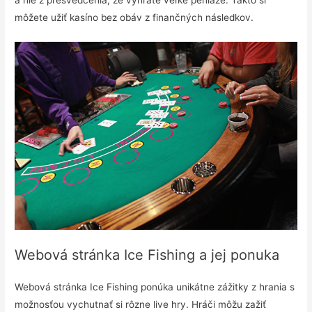
môžete užiť kasíno bez obáv z finančných následkov.
Webová stránka Ice Fishing a jej ponuka
Webová stránka Ice Fishing ponúka unikátne zážitky z hrania s
možnosťou vychutnať si rôzne live hry. Hráči môžu zažiť