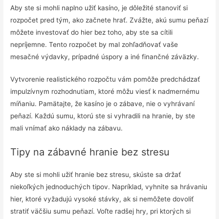
Aby ste si mohli naplno užiť kasíno, je dôležité stanoviť si
rozpočet pred tým, ako začnete hrať. Zvážte, akú sumu peňazí
môžete investovať do hier bez toho, aby ste sa cítili
nepríjemne. Tento rozpočet by mal zohľadňovať vaše
mesačné výdavky, prípadné úspory a iné finančné záväzky.
Vytvorenie realistického rozpočtu vám pomôže predchádzať
impulzívnym rozhodnutiam, ktoré môžu viesť k nadmernému
míňaniu. Pamätajte, že kasíno je o zábave, nie o vyhrávaní
peňazí. Každú sumu, ktorú ste si vyhradili na hranie, by ste
mali vnímať ako náklady na zábavu.
Tipy na zábavné hranie bez stresu
Aby ste si mohli užiť hranie bez stresu, skúste sa držať
niekoľkých jednoduchých tipov. Napríklad, vyhnite sa hrávaniu
hier, ktoré vyžadujú vysoké stávky, ak si nemôžete dovoliť
stratiť väčšiu sumu peňazí. Voľte radšej hry, pri ktorých si