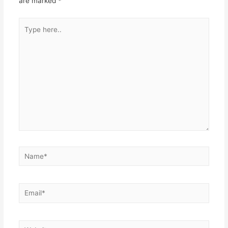
are marked
*