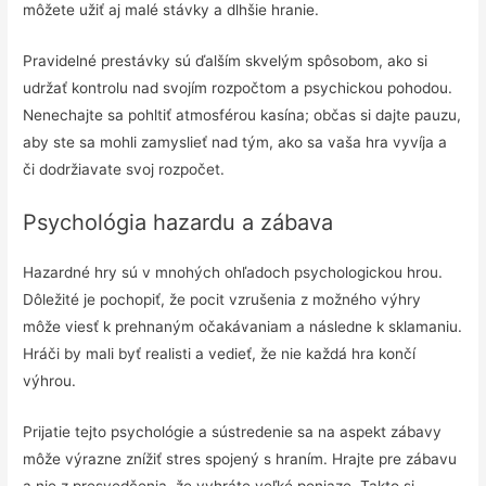
môžete užiť aj malé stávky a dlhšie hranie.
Pravidelné prestávky sú ďalším skvelým spôsobom, ako si
udržať kontrolu nad svojím rozpočtom a psychickou pohodou.
Nenechajte sa pohltiť atmosférou kasína; občas si dajte pauzu,
aby ste sa mohli zamyslieť nad tým, ako sa vaša hra vyvíja a
či dodržiavate svoj rozpočet.
Psychológia hazardu a zábava
Hazardné hry sú v mnohých ohľadoch psychologickou hrou.
Dôležité je pochopiť, že pocit vzrušenia z možného výhry
môže viesť k prehnaným očakávaniam a následne k sklamaniu.
Hráči by mali byť realisti a vedieť, že nie každá hra končí
výhrou.
Prijatie tejto psychológie a sústredenie sa na aspekt zábavy
môže výrazne znížiť stres spojený s hraním. Hrajte pre zábavu
a nie z presvedčenia, že vyhráte veľké peniaze. Takto si