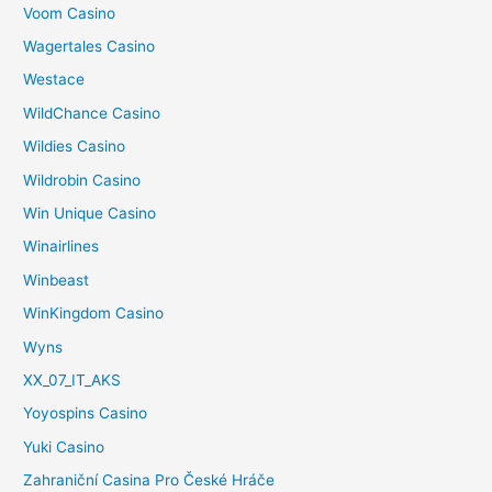
Voom Casino
Wagertales Casino
Westace
WildChance Casino
Wildies Casino
Wildrobin Casino
Win Unique Casino
Winairlines
Winbeast
WinKingdom Casino
Wyns
XX_07_IT_AKS
Yoyospins Casino
Yuki Casino
Zahraniční Casina Pro České Hráče